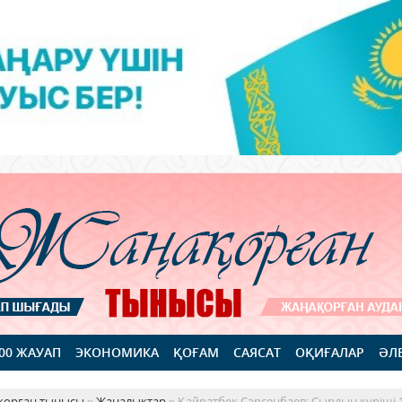
100 ЖАУАП
ЭКОНОМИКА
ҚОҒАМ
САЯСАТ
ОҚИҒАЛАР
ӘЛ
қорған тынысы
»
Жаңалықтар
» Қайратбек Сәрсенбаев: Сырдың күріші 1