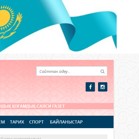
ЕМ
ТАРИХ
СПОРТ
БАЙЛАНЫСТАР
9 елге экспортталуда