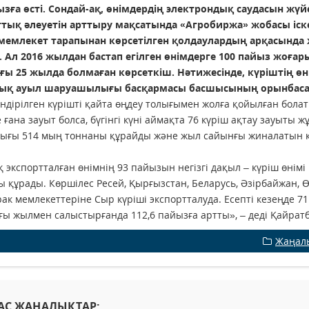
ызға өсті. Сондай-ақ, өнімдердің электрондық саудасын жүй
ттық әлеуетін арттыру мақсатында «Агробиржа» жобасы іс
мемлекет тарапынан көрсетілген қолдаулардың арқасында ж
. Ал 2016 жылдан бастап егілген өнімдерге 100 пайыз жоғ
ғы 25 жылда болмаған көрсеткіш. Нәтижесінде, күріштің өнім
ық ауыл шаруашылығы басқармасы басшысының орынбасар
ндірілген күрішті қайта өңдеу толығымен жолға қойылған болат
 ғана зауыт болса, бүгінгі күні аймақта 76 күріш ақтау зауыты 
ығы 514 мың тоннаны құрайды және жыл сайынғы жиналатын кү
 экспортталған өнімнің 93 пайызын негізгі дақыл – күріш өнімі
ы құрады. Көршілес Ресей, Қырғызстан, Беларусь, Әзірбайжан, Ө
ак мемлекеттеріне Сыр күріші экспортталуда. Есепті кезеңде 7
ы жылмен салыстырғанда 112,6 пайызға артты», – деді Қайратб
Жаңал
АС ЖАҢАЛЫҚТАР: