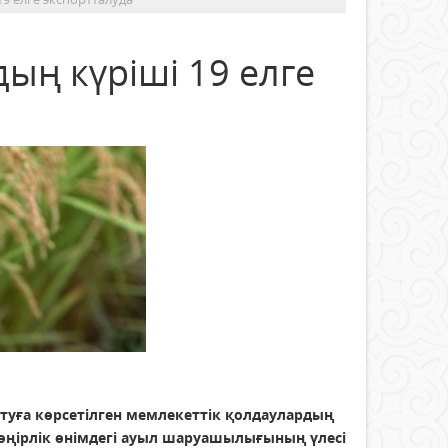
ың күріші 19 елге
уға көрсетілген мемлекеттік қолдаулардың
 өңірлік өнімдегі ауыл шаруашылығының үлесі