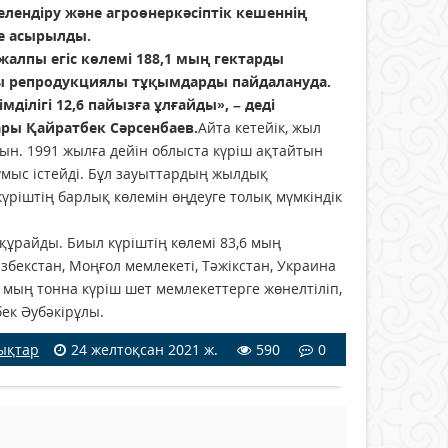
елендіру және агроөнеркәсіптік кешеннің
ке асырылды.
алпы егіс көлемі 188,1 мың гектарды
ары репродукциялы тұқымдарды пайдалануда.
ділігі 12,6 пайызға ұлғайды», – деді
ы Қайратбек Сәрсенбаев.
Айта кетейік, жыл
ын. 1991 жылға дейін облыста күріш ақтайтын
жұмыс істейді. Бұл зауыттардың жылдық
ріштің барлық көлемін өңдеуге толық мүмкіндік
 құрайды. Биыл күрiштің көлемі 83,6 мың
збекстан, Моңғол мемлекеті, Тәжікстан, Украина
1 мың тонна күріш шет мемлекеттерге жөнелтіліп,
ек Әубәкірұлы.
ықтар
24 желтоқсан 2021 ж.
590
0