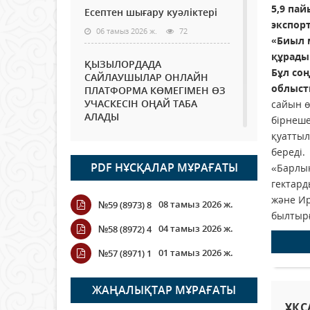
5,9 пай
Есептен шығару куәліктері
экспор
06 тамыз 2026 ж.
72
«Биыл 
құрады
ҚЫЗЫЛОРДАДА
Бұл соң
САЙЛАУШЫЛАР ОНЛАЙН
облыст
ПЛАТФОРМА КӨМЕГІМЕН ӨЗ
УЧАСКЕСІН ОҢАЙ ТАБА
сайын ө
АЛАДЫ
бірнеше
қуаттыл
06 тамыз 2026 ж.
85
береді.
PDF НҰСҚАЛАР МҰРАҒАТЫ
«Барлық
Open Air: Қызылорда
облысы полиция
гектард
департаменті 20 мыңнан
және Ир
08 тамыз 2026 ж.
№59 (8973) 8
астам көрерменнің
былтырғ
қауіпсіздігін қамтамасыз етті
04 тамыз 2026 ж.
№58 (8972) 4
06 тамыз 2026 ж.
94
01 тамыз 2026 ж.
№57 (8971) 1
Wi-Fi ҚАБЫРҒА АРҚЫЛЫ
ҚАЛАЙ ӨТЕДІ?
ЖАҢАЛЫҚТАР МҰРАҒАТЫ
06 тамыз 2026 ж.
262
ҰҚС