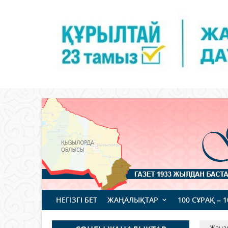
НЕГІЗГІ БЕТ
ЖАҢАЛЫҚТАР
100 СҰРАҚ – 
Жаңа