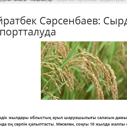
йратбек Сәрсенбаев: Сырд
спортталуда
іздік жылдары облыстың ауыл шаруашылығы саласын дамыт
нда оң серпін қалыптасты. Мәселен, соңғы 10 жылда жалпы