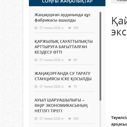
СОҢҒЫ ЖАҢАЛЫҚТАР
Жаңақорған ауданында құс
Қа
фабрикасы ашылды
эк
07 тамыз 2026 ж.
593
ҚАРЖЫЛЫҚ САУАТТЫЛЫҚТЫ
АРТТЫРУҒА БАҒЫТТАЛҒАН
КЕЗДЕСУ ӨТТІ
07 тамыз 2026 ж.
69
ЖАҢАҚОРҒАНДА СУ ТАРАТУ
СТАНЦИЯСЫ ІСКЕ ҚОСЫЛДЫ
07 тамыз 2026 ж.
70
АУЫЛ ШАРУАШЫЛЫҒЫ –
ӨҢІР ЭКОНОМИКАСЫНЫҢ
НЕГІЗГІ ТІРЕГІ
Тәуелс
07 тамыз 2026 ж.
563
арқасы