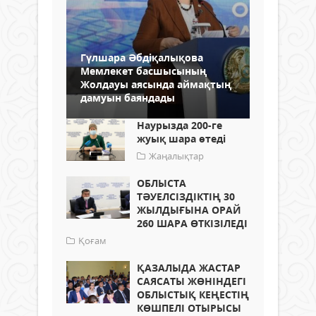
Гүлшара Әбдіқалықова
Мемлекет басшысының
Жолдауы аясында аймақтың
дамуын баяндады
Наурызда 200-ге
жуық шара өтеді
Жаңалықтар
ОБЛЫСТА
ТӘУЕЛСІЗДІКТІҢ 30
ЖЫЛДЫҒЫНА ОРАЙ
260 ШАРА ӨТКІЗІЛЕДІ
Қоғам
ҚАЗАЛЫДА ЖАСТАР
САЯСАТЫ ЖӨНІНДЕГІ
ОБЛЫСТЫҚ КЕҢЕСТІҢ
КӨШПЕЛІ ОТЫРЫСЫ