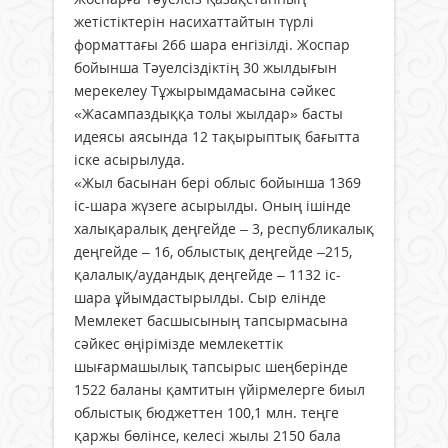
жетістіктерін насихаттайтын түрлі
форматтағы 266 шара енгізілді. Жоспар
бойынша Тәуелсіздіктің 30 жылдығын
мерекелеу Тұжырымдамасына сәйкес
«Жасампаздыққа толы жылдар» басты
идеясы аясында 12 тақырыптық бағытта
іске асырылуда.
«Жыл басынан бері облыс бойынша 1369
іс-шара жүзеге асырылды. Оның ішінде
халықаралық деңгейде – 3, республикалық
деңгейде – 16, облыстық деңгейде –215,
қалалық/аудандық деңгейде – 1132 іс-
шара ұйымдастырылды. Сыр елінде
Мемлекет басшысының тапсырмасына
сәйкес өңірімізде мемлекеттік
шығармашылық тапсырыс шеңберінде
1522 баланы қамтитын үйірмелерге биыл
облыстық бюджеттен 100,1 млн. теңге
қаржы бөлінсе, келесі жылы 2150 бала