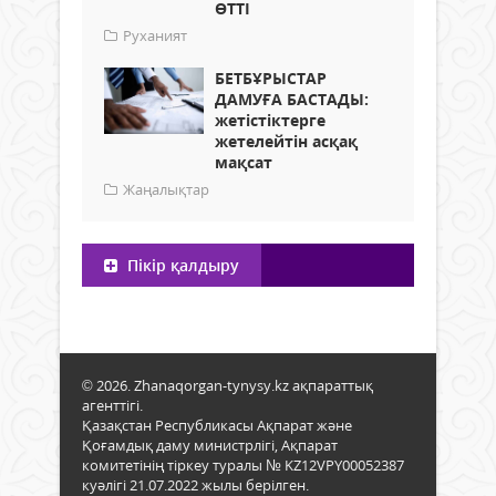
ӨТТІ
Руханият
БЕТБҰРЫСТАР
ДАМУҒА БАСТАДЫ:
жетістіктерге
жетелейтін асқақ
мақсат
Жаңалықтар
Пікір қалдыру
© 2026. Zhanaqorgan-tynysy.kz ақпараттық
агенттігі.
Қазақстан Республикасы Ақпарат және
Қоғамдық даму министрлігі, Ақпарат
комитетінің тіркеу туралы № KZ12VPY00052387
куәлігі 21.07.2022 жылы берілген.