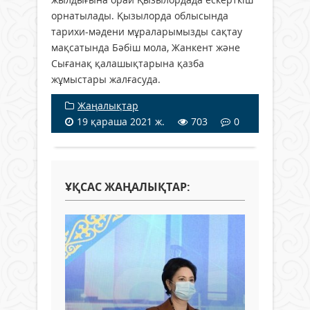
орнатылады. Қызылорда облысында
тарихи-мәдени мұраларымызды сақтау
мақсатында Бәбіш мола, Жанкент және
Сығанақ қалашықтарына қазба
жұмыстары жалғасуда.
Жаңалықтар
19 қараша 2021 ж.
703
0
ҰҚСАС ЖАҢАЛЫҚТАР: