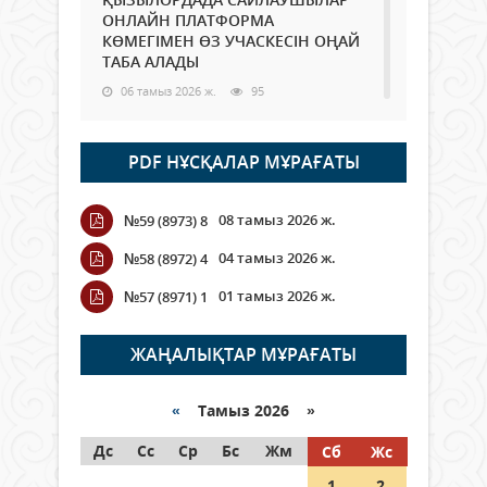
ОНЛАЙН ПЛАТФОРМА
КӨМЕГІМЕН ӨЗ УЧАСКЕСІН ОҢАЙ
ТАБА АЛАДЫ
06 тамыз 2026 ж.
95
Open Air: Қызылорда облысы
PDF НҰСҚАЛАР МҰРАҒАТЫ
полиция департаменті 20
мыңнан астам көрерменнің
қауіпсіздігін қамтамасыз етті
08 тамыз 2026 ж.
№59 (8973) 8
06 тамыз 2026 ж.
114
04 тамыз 2026 ж.
№58 (8972) 4
Wi-Fi ҚАБЫРҒА АРҚЫЛЫ ҚАЛАЙ
01 тамыз 2026 ж.
№57 (8971) 1
ӨТЕДІ?
06 тамыз 2026 ж.
273
ЖАҢАЛЫҚТАР МҰРАҒАТЫ
Как могут проголосовать
граждане Казахстана,
«
Тамыз 2026 »
находящиеся за рубежом?
Дс
Сс
Ср
Бс
Жм
Сб
Жс
05 тамыз 2026 ж.
154
1
2