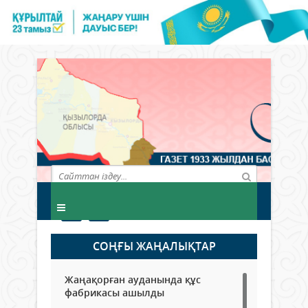
СОҢҒЫ ЖАҢАЛЫҚТАР
Жаңақорған ауданында құс
фабрикасы ашылды