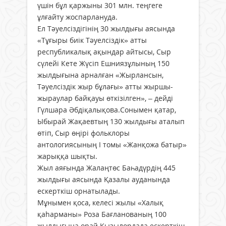
үшін бұл қаржыны 301 млн. теңгеге
ұлғайту жоспарлануда.
Ел Тәуелсіздігінің 30 жылдығы аясында
«Тұғыры биік Тәуелсіздік» атты
республикалық ақындар айтысы, Сыр
сүлейі Кете Жүсіп Ешниязұлының 150
жылдығына арналған «Жырлансын,
Тәуелсіздік жыр бұлағы» атты жыршы-
жыраулар байқауы өткізілген», – дейді
Гүлшара Әбдіқалықова.Сонымен қатар,
Ыбырай Жақаевтың 130 жылдығы аталып
өтіп, Сыр өңірі фольклоры
антологиясының І томы «Жанқожа батыр»
жарыққа шықты.
Жыл аяғында Жалаңтөс Баһадүрдің 445
жылдығы аясында Қазалы ауданында
ескерткіш орнатылады.
Мұнымен қоса, келесі жылы «Халық
қаhарманы» Роза Бағланованың 100
жылдығына орай Қызылордада ескерткіш