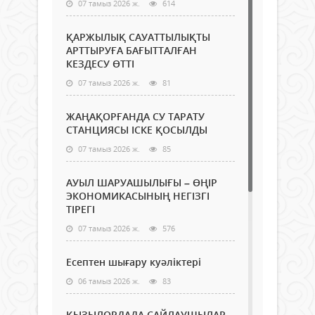
07 тамыз 2026 ж.
614
ҚАРЖЫЛЫҚ САУАТТЫЛЫҚТЫ
АРТТЫРУҒА БАҒЫТТАЛҒАН
КЕЗДЕСУ ӨТТІ
07 тамыз 2026 ж.
81
ЖАҢАҚОРҒАНДА СУ ТАРАТУ
СТАНЦИЯСЫ ІСКЕ ҚОСЫЛДЫ
07 тамыз 2026 ж.
85
АУЫЛ ШАРУАШЫЛЫҒЫ – ӨҢІР
ЭКОНОМИКАСЫНЫҢ НЕГІЗГІ
ТІРЕГІ
07 тамыз 2026 ж.
576
Есептен шығару куәліктері
06 тамыз 2026 ж.
83
ҚЫЗЫЛОРДАДА САЙЛАУШЫЛАР