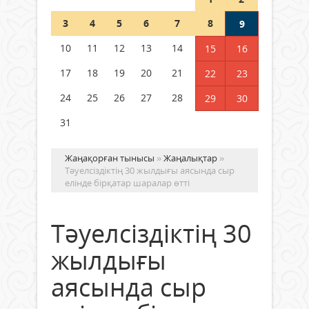
Шетелде жүрген Қазақстан
3
4
5
6
7
8
9
азаматтары қалай дауыс бере
алады?
10
11
12
13
14
15
16
05 тамыз 2026 ж.
164
17
18
19
20
21
22
23
24
25
26
27
28
29
30
31
Жаңақорған тынысы
»
Жаңалықтар
»
Тәуелсіздіктің 30 жылдығы аясында сыр
елінде бірқатар шаралар өтті
Тәуелсіздіктің 30
жылдығы
аясында сыр