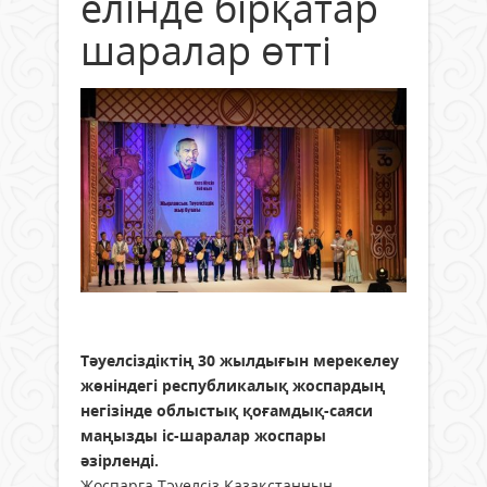
елінде бірқатар
шаралар өтті
Тәуелсіздіктің 30 жылдығын мерекелеу
жөніндегі республикалық жоспардың
негізінде облыстық қоғамдық-саяси
маңызды іс-шаралар жоспары
әзірленді.
Жоспарға Тәуелсіз Қазақстанның