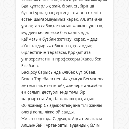
Бұл құптарлық жай, бірақ ең бірінші
бүгінгі ұрпақтың ертеңгі ата-ана екенін
естен шығармауымыз керек. Ал, ата-ана
ұрпақтар сабақтастығын жалғап, ұлттық
мүддені келешекке бәз қалпында,
қаймағын бұзбай жеткізуі керек, – деді
«Ұлт тағдыры» облыстық қоғамдық
бірлестігінің төрағасы, Қорқыт ата
университетінің профессоры Жақсыбек
Егізбаев.
Басқосу барысында Әлібек Сүгірбаев,
Бөкен Төребаев пен Жақсыгүл Бегманова
жетекшілік ететін «Ақ әжелер» ансамблі
ән салып, дәстүрлі әнді тағы бір
жаңғыртты. Ал, тіл жанашыры, ақын
Әбілхайыр Сыздықовтың ана тілі жайлы
өлеңі көпшілікке ой салды.
Жиын соңында Сәдуақас Аңсат ел ағасы
Алшынбай Тұртановты, аудандық білім