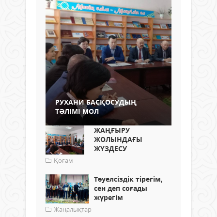
РУХАНИ БАСҚОСУДЫҢ
ТӘЛІМІ МОЛ
ЖАҢҒЫРУ
ЖОЛЫНДАҒЫ
ЖҮЗДЕСУ
Қоғам
Тәуелсіздік тірегім,
сен деп соғады
жүрегім
Жаңалықтар