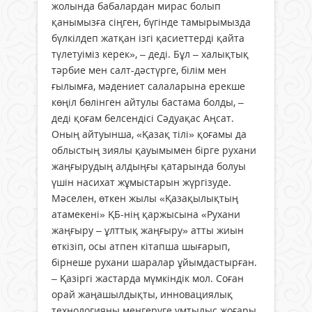
жолында бабалардан мирас болып
қанымызға сіңген, бүгінде тамырымызда
бүлкілдеп жатқан ізгі қасиеттерді қайта
түлетуіміз керек», – деді. Бұл – халықтық
тәрбие мен салт-дәстүрге, білім мен
ғылымға, мәдениет салаларына ерекше
көңіл бөлінген айтулы бастама болды, –
деді қоғам белсендісі Сәдуақас Аңсат.
Оның айтуынша, «Қазақ тілі» қоғамы да
облыстың зиялы қауымымен бірге рухани
жаңғырудың алдыңғы қатарында болуы
үшін насихат жұмыстарын жүргізуде.
Мәселен, өткен жылы «Қазақылықтың
атамекені» ҚБ-нің қаржысына «Рухани
жаңғыру – ұлттық жаңғыру» атты жиын
өткізіп, осы атпен кітапша шығарып,
бірнеше рухани шаралар ұйымдастырған.
– Қазіргі жастарда мүмкіндік мол. Соған
орай жаңашылдықты, инновациялық
технологияны меңгеруге ұмтылыс жоғары.