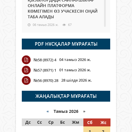
ОНЛАЙН ПЛАТФОРМА
КӨМЕГІМЕН ӨЗ УЧАСКЕСІН ОҢАЙ
ТАБА АЛАДЫ
06 тамыз 2026 ж.
67
Open Air: Қызылорда облысы
PDF НҰСҚАЛАР МҰРАҒАТЫ
полиция департаменті 20
мыңнан астам көрерменнің
қауіпсіздігін қамтамасыз етті
04 тамыз 2026 ж.
№58 (8972) 4
06 тамыз 2026 ж.
73
01 тамыз 2026 ж.
№57 (8971) 1
Wi-Fi ҚАБЫРҒА АРҚЫЛЫ ҚАЛАЙ
28 шілде 2026 ж.
№56 (8970) 28
ӨТЕДІ?
06 тамыз 2026 ж.
242
ЖАҢАЛЫҚТАР МҰРАҒАТЫ
Как могут проголосовать
граждане Казахстана,
«
Тамыз 2026 »
находящиеся за рубежом?
Дс
Сс
Ср
Бс
Жм
Сб
Жс
05 тамыз 2026 ж.
122
1
2