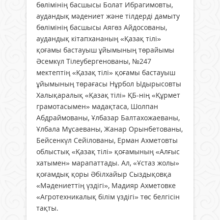
бөлімінің басшысы Болат Ибрагимовты,
аудандық мәдениет және тілдерді дамыту
бөлімінің басшысы Аягөз Айдосованы,
аудандық кітапхананың «Қазақ тілі»
қоғамы бастауыш ұйымының төрайымы
Әсемкүл Тілеубергенованы, №247
мектептің «Қазақ тілі» қоғамы бастауыш
ұйымының төрағасы Нұрбол Ыдырысовты
Халықаралық «Қазақ тілі» ҚБ-нің «Құрмет
грамотасымен» мадақтаса, Шолпан
Абдраймованы, Ұлбазар Балтахожаеваны,
Ұлбала Мұсаеваны, Жанар Орынбетованы,
Бейсенкүл Сейілованы, Ерман Ахметовты
облыстық «Қазақ тілі» қоғамының «Алғыс
хатымен» марапаттады. Ал, «Ұстаз жолы»
қоғамдық қоры Әбілхайыр Сыздықовқа
«Мәдениеттің үздігі», Мадияр Ахметовке
«Агротехникалық білім үздігі» төс белгісін
тақты.