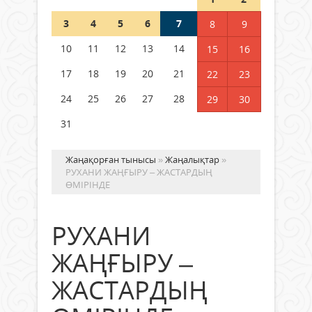
Шетелде жүрген Қазақстан
3
4
5
6
7
8
9
азаматтары қалай дауыс бере
алады?
10
11
12
13
14
15
16
05 тамыз 2026 ж.
134
17
18
19
20
21
22
23
24
25
26
27
28
29
30
31
Жаңақорған тынысы
»
Жаңалықтар
»
РУХАНИ ЖАҢҒЫРУ – ЖАСТАРДЫҢ
ӨМІРІНДЕ
РУХАНИ
ЖАҢҒЫРУ –
ЖАСТАРДЫҢ