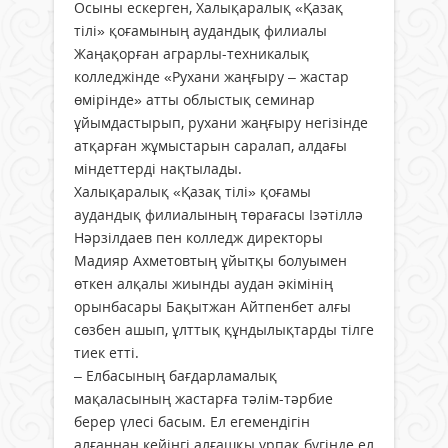
Осыны ескерген, Халықаралық «Қазақ
тілі» қоғамының аудандық филиалы
Жаңақорған аграрлы-техникалық
колледжінде «Рухани жаңғыру – жастар
өмірінде» атты облыстық семинар
ұйымдастырып, рухани жаңғыру негізінде
атқарған жұмыстарын саралап, алдағы
міндеттерді нақтылады.
Халықаралық «Қазақ тілі» қоғамы
аудандық филиалының төрағасы Ізәтіллә
Нәрзілдаев пен колледж директоры
Мадияр Ахметовтың ұйытқы болуымен
өткен алқалы жиынды аудан әкімінің
орынбасары Бақытжан Айтпенбет алғы
сөзбен ашып, ұлттық құндылықтарды тілге
тиек етті.
– Елбасының бағдарламалық
мақаласының жастарға тәлім-тәрбие
берер үлесі басым. Ел егемендігін
алғаннан кейінгі алғашқы ұрпақ бүгінде ел