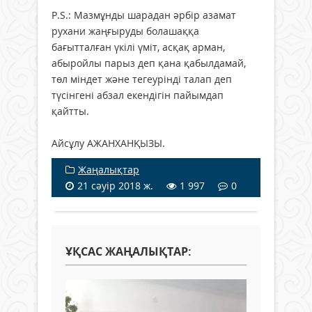
Р.S.: Мазмұнды шарадан әрбір азамат
рухани жаңғыруды болашаққа
бағытталған үкілі үміт, асқақ арман,
абыройлы парыз деп қана қабылдамай,
төл міндет және тегеурінді талап деп
түсінгені абзал екендігін пайымдап
қайтты.
Айсұлу АЖАНХАНҚЫЗЫ.
Жаңалықтар
21 сәуір 2018 ж.
1 997
0
ҰҚСАС ЖАҢАЛЫҚТАР: