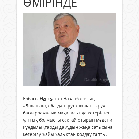
ӨМІРІНДЕ
Елбасы Нұрсұлтан Назарбаевтың
«Болашаққа бағдар: рухани жаңғыру»
бағдарламалық мақаласында көтерілген
ұлттық болмысты сақтай отырып мәдени
құндылықтарды дамудың жаңа сатысына
көтерілу жайы халықтан қолдау тапты.