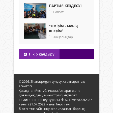
ПАРТИЯ КЕЗДЕСУІ
Саясат
"Өмірім - менің
өнерім"
Жаңалықтар
Пікір қалдыру
© 2026. Zhanaqorgan-tynysy.kz ақпараттық
агенттігі.
Қазақстан Республикасы Ақпарат және
Қоғамдық даму министрлігі, Ақпарат
комитетінің тіркеу туралы № KZ12VPY00052387
куәлігі 21.07.2022 жылы берілген.
® Агенттік сайтында жарияланған барлық