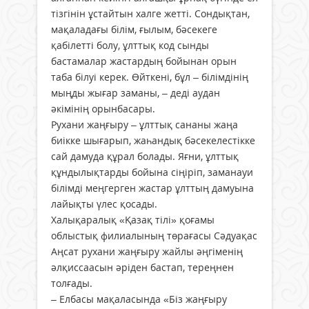
тізгінін ұстайтын халге жетті. Сондықтан,
мақаладағы білім, ғылым, бәсекеге
қабілетті болу, ұлттық код сынды
бастамалар жастардың бойынан орын
таба білуі керек. Өйткені, бұл – білімдінің
мыңды жығар заманы, – деді аудан
әкімінің орынбасары.
Рухани жаңғыру – ұлттық сананы жаңа
биікке шығарып, жаһандық бәсекелестікке
сай дамуда құрал болады. Яғни, ұлттық
құндылықтарды бойына сіңіріп, заманауи
білімді меңгерген жастар ұлттың дамуына
лайықты үлес қосады.
Халықаралық «Қазақ тілі» қоғамы
облыстық филиалының төрағасы Сәдуақас
Аңсат рухани жаңғыру жайлы әңгіменің
әлқиссаасын әріден бастап, тереңнен
толғады.
– Елбасы мақаласында «Біз жаңғыру