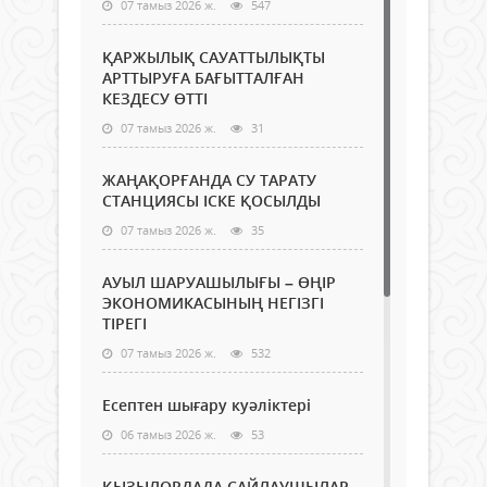
07 тамыз 2026 ж.
547
ҚАРЖЫЛЫҚ САУАТТЫЛЫҚТЫ
АРТТЫРУҒА БАҒЫТТАЛҒАН
КЕЗДЕСУ ӨТТІ
07 тамыз 2026 ж.
31
ЖАҢАҚОРҒАНДА СУ ТАРАТУ
СТАНЦИЯСЫ ІСКЕ ҚОСЫЛДЫ
07 тамыз 2026 ж.
35
АУЫЛ ШАРУАШЫЛЫҒЫ – ӨҢІР
ЭКОНОМИКАСЫНЫҢ НЕГІЗГІ
ТІРЕГІ
07 тамыз 2026 ж.
532
Есептен шығару куәліктері
06 тамыз 2026 ж.
53
ҚЫЗЫЛОРДАДА САЙЛАУШЫЛАР