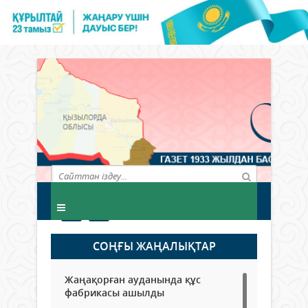
СОҢҒЫ ЖАҢАЛЫҚТАР
Жаңақорған ауданында құс
фабрикасы ашылды