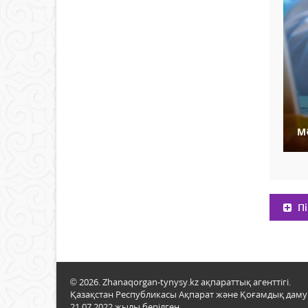
М
Пі
© 2026. Zhanaqorgan-tynysy.kz ақпараттық агенттігі.
Қазақстан Республикасы Ақпарат және Қоғамдық даму м
21.07.2022 жылы берілген.