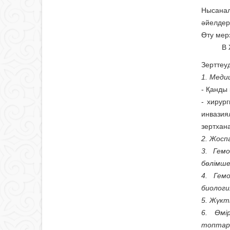
Нысанал
әйелдер
Өту мерз
В
Зерттеуд
1. Меди
- Қанды
- хирур
инвазия
зертхан
2. Жосп
3. Гем
бөлімше
4. Гем
биолог
5. Жүкт
6. Өмі
топтар