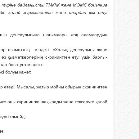
инг түріне байланысты ТМККК және МӘМС бойынша
ің қалай жүргізілетінін және олардан кім өтуі
 үшін денсаулығына шағымдары жоқ адамдардың
 әр азаматтың міндеті. «Халық денсаулығы және
өз қызметкерлерінің скринингтен өтуі үшін барлық
ан босатуға міндетті.
сі болуы қажет.
дер өтеді. Мысалы, жатыр мойны обырын скринингтен
едбике оны скринингке шақырады және тексеруге қалай
үргізілмейді.
АН