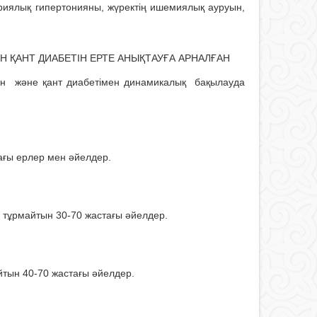
риялық гипертонияны, жүректің ишемиялық ауруын,
 ҚАНТ ДИАБЕТІН ЕРТЕ АНЫҚТАУҒА АРНАЛҒАН
ен және қант диабетімен динамикалық бақылауда
ағы ерлер мен әйелдер.
 тұрмайтын 30-70 жастағы әйелдер.
айтын 40-70 жастағы әйелдер.