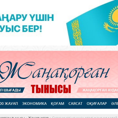
100 ЖАУАП
ЭКОНОМИКА
ҚОҒАМ
САЯСАТ
ОҚИҒАЛАР
ӘЛ
қорған тынысы
»
Жаңалықтар
» Скринингті не үшін өтеді және ол қалай 