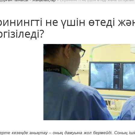
инингті не үшін өтеді жә
гізіледі?
ерте кезеңде анықтау – оның дамуына жол бермейді. Соның іші