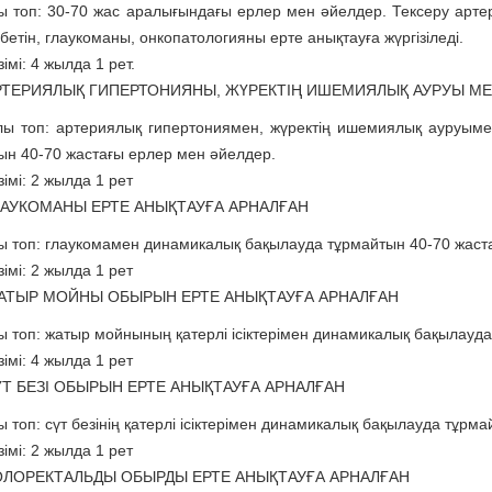
ы топ: 30-70 жас аралығындағы ерлер мен әйелдер. Тексеру арте
бетін, глаукоманы, онкопатологияны ерте анықтауға жүргізіледі.
імі: 4 жылда 1 рет.
РТЕРИЯЛЫҚ ГИПЕРТОНИЯНЫ, ЖҮРЕКТІҢ ИШЕМИЯЛЫҚ АУРУЫ МЕН
ы топ: артериялық гипертониямен, жүректің ишемиялық ауруым
ын 40-70 жастағы ерлер мен әйелдер.
імі: 2 жылда 1 рет
ЛАУКОМАНЫ ЕРТЕ АНЫҚТАУҒА АРНАЛҒАН
ы топ: глаукомамен динамикалық бақылауда тұрмайтын 40-70 жаст
імі: 2 жылда 1 рет
АТЫР МОЙНЫ ОБЫРЫН ЕРТЕ АНЫҚТАУҒА АРНАЛҒАН
ы топ: жатыр мойнының қатерлі ісіктерімен динамикалық бақылауда
імі: 4 жылда 1 рет
ҮТ БЕЗІ ОБЫРЫН ЕРТЕ АНЫҚТАУҒА АРНАЛҒАН
 топ: сүт безінің қатерлі ісіктерімен динамикалық бақылауда тұрм
імі: 2 жылда 1 рет
ОЛОРЕКТАЛЬДЫ ОБЫРДЫ ЕРТЕ АНЫҚТАУҒА АРНАЛҒАН