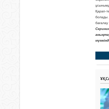
ұсынымд
Қарап-т
болады.
бағалау
Скрини
анықта
мүмкін
ҰҚС