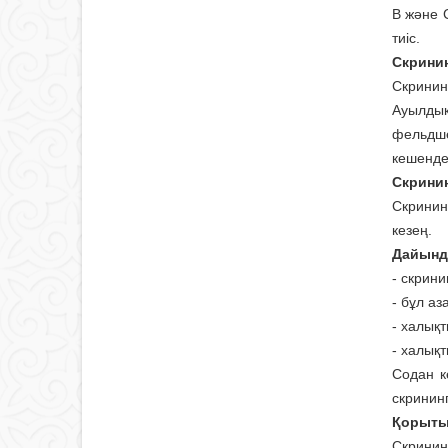
В және С
тиіс.
Скринин
Скрининг
Ауылды
фельдш
кешенде
Скринин
Скринин
кезең.
Дайынд
- скрини
- бұл аз
- халықт
- халықт
Содан ке
скринин
Қорыты
Скринин