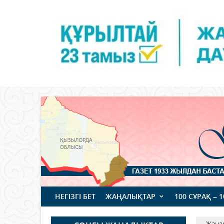
НЕГІЗГІ БЕТ
ЖАҢАЛЫҚТАР
100 СҰРАҚ – 
Жаңа