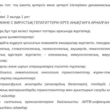
ы топ: тоқ ішектің қатерсіз және қатерлі ісіктерімен динамика
.
імі: 2 жылда 1 рет
 ЖӘНЕ С ВИРУСТЫҚ ГЕПАТИТТЕРІН ЕРТЕ АНЫҚТАУҒА АРНАЛҒАН
ің бұл түрі келесі тәуекел топтары арасында жүргізіледі.
цина қызметкерлері:
 қайта өңдеуге қатысатын инвазивтік емшаралар жүргізетін; гемод
гиялық, стоматологиялық, гинекологиялық, акушерлік, гематологи
лық әдістерін жүргізетін; - клиникалық, иммунологиялық, виру
алар;
арлы және шұғыл операцияларға түсетін тұлғалар;
одиализ, гематология, онкология, транспланттау, жүрек-
лерінің пациенттері;
отрансфузия, ағзаларды (ағзалардың бөліктерін), тіндерд
иялық материалдарды транспланттау мен ауыстырып салуды 
і әйелдер
р салтының ерекшеліктеріне байланысты АИТВ-инфекцияс
ындағы адамдар