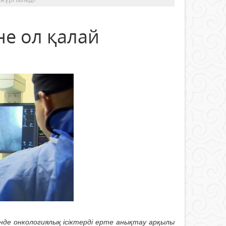
не ол қалай
нде онкологиялық ісіктерді ерте анықтау арқылы