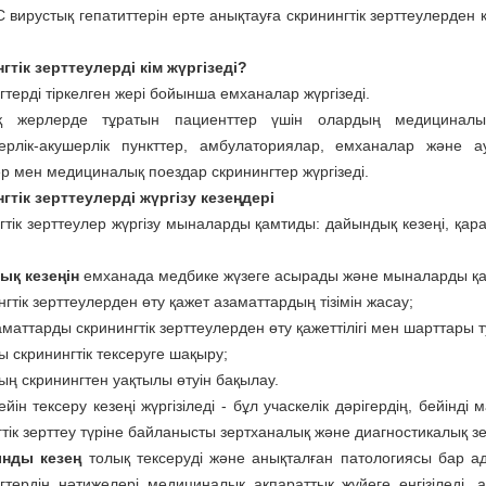
 вирустық гепатиттерін ерте анықтауға скринингтік зерттеулерден қ
гтік зерттеулерді кім жүргізеді?
терді тіркелген жері бойынша емханалар жүргізеді.
қ жерлерде тұратын пациенттер үшін олардың медициналы
ерлік-акушерлік пункттер, амбулаториялар, емханалар және
р мен медициналық поездар скринингтер жүргізеді.
гтік зерттеулерді жүргізу кезеңдері
гтік зерттеулер жүргізу мыналарды қамтиды: дайындық кезеңі, қара
ық кезеңін
емханада медбике жүзеге асырады және мыналарды қ
нгтік зерттеулерден өту қажет азаматтардың тізімін жасау;
аматтарды скринингтік зерттеулерден өту қажеттілігі мен шарттары 
ы скринингтік тексеруге шақыру;
ың скринингтен уақтылы өтуін бақылау.
йін тексеру кезеңі жүргізіледі - бұл учаскелік дәрігердің, бейін
гтік зерттеу түріне байланысты зертханалық және диагностикалық з
нды кезең
толық тексеруді және анықталған патологиясы бар 
гтердің нәтижелері медициналық ақпараттық жүйеге енгізіледі,