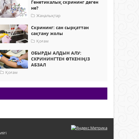
Генетикалық скрининг деген
не?
Жаңалықтар
Скрининг: сан сырқаттан
сақтану жолы
Қоғам
ОБЫРДЫ АЛДЫН АЛУ:
СКРИНИНГТЕН ӨТКЕНІҢІЗ
АБЗАЛ
Қоғам
лігі