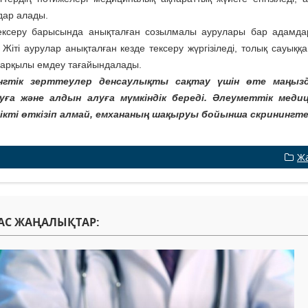
ар алады.
ексеру барысында анықталған созылмалы аурулары бар адамда
 Жіті аурулар анықталған кезде тексеру жүргізіледі, толық сауыққ
 арқылы емдеу тағайындалады.
нгтік зерттеулер денсаулықты сақтау үшін өте маңыз
уға және алдын алуға мүмкіндік береді. Әлеуметтік ме
дікті өткізіп алмай, емхананың шақыруы бойынша скринингт
Ж
АС ЖАҢАЛЫҚТАР: