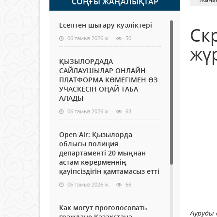
СОҢҒЫ ЖАҢАЛЫҚТАР
Есептен шығару куәліктері
Скр
06 тамыз 2026 ж.
50
жүр
ҚЫЗЫЛОРДАДА
САЙЛАУШЫЛАР ОНЛАЙН
ПЛАТФОРМА КӨМЕГІМЕН ӨЗ
УЧАСКЕСІН ОҢАЙ ТАБА
АЛАДЫ
06 тамыз 2026 ж.
63
Open Air: Қызылорда
облысы полиция
департаменті 20 мыңнан
астам көрерменнің
қауіпсіздігін қамтамасыз етті
06 тамыз 2026 ж.
66
Как могут проголосовать
Ауруды 
граждане Казахстана,