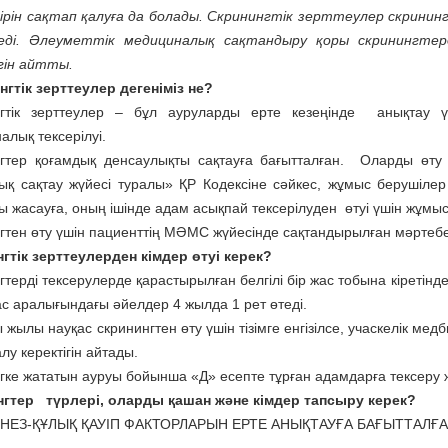
ірін сақтап қалуға да болады. Скринингтік зерттеулер скрин
леді. Әлеуметтік медициналық сақтандыру қоры скринингтерд
гін айтты.
гтік зерттеулер дегеніміз не?
нгтік зерттеулер – бұл ауруларды ерте кезеңінде анықтау
алық тексерілуі.
гтер қоғамдық денсаулықты сақтауға бағытталған. Оларды өту
ық сақтау жүйесі туралы» ҚР Кодексіне сәйкес, жұмыс берушілер 
 жасауға, оның ішінде адам асықпай тексерілуден өтуі үшін жұмыст
гтен өту үшін пациенттің МӘМС жүйесінде сақтандырылған мәртебе
гтік зерттеулерден кімдер өтуі керек?
гтерді тексерулерде қарастырылған белгілі бір жас тобына кіретін
ас аралығындағы әйелдер 4 жылда 1 рет өтеді.
 жылы науқас скринингтен өту үшін тізімге енгізілсе, учаскелік м
у керектігін айтады.
гке жататын ауруы бойынша «Д» есепте тұрған адамдарға тексеру ж
гтер түрлері, оларды қашан және кімдер тапсыру керек?
ІНЕЗ-ҚҰЛЫҚ ҚАУІП ФАКТОРЛАРЫН ЕРТЕ АНЫҚТАУҒА БАҒЫТТАЛҒ