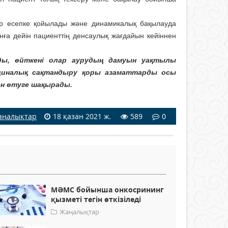
р есепке қойылады және динамикалық бақылауда
анға дейін пациенттің денсаулық жағдайын кейіннен
ды, өйткені олар аурудың дамуын уақтылы
дициналық сақтандыру қоры азаматтарды осы
ен өтуге шақырады.
аңалықтар
18 қазан 2021 ж.
589
0
МӘМС бойынша онкосрининг
қызметі тегін өткізіледі
Жаңалықтар