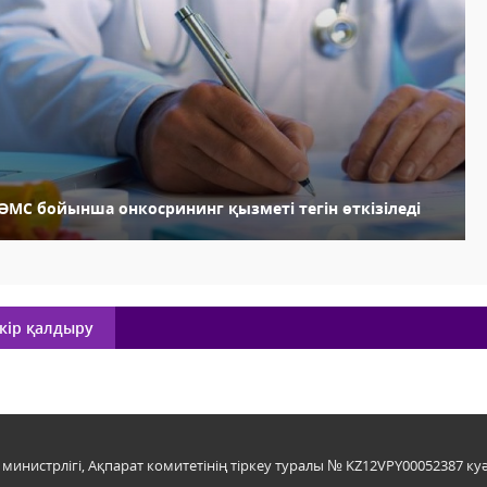
ӘМС бойынша онкосрининг қызметі тегін өткізіледі
кір қалдыру
инистрлігі, Ақпарат комитетінің тіркеу туралы № KZ12VPY00052387 куә