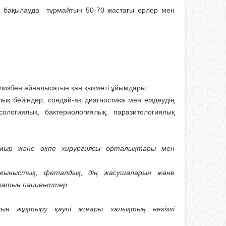
лық бақылауда тұрмайтын 50-70 жастағы ерлер мен
иализбен айналысатын қан қызметі ұйымдары;
ялық бейіндер, сондай-ақ диагностика мен емдеудің
сологиялық, бактериологиялық, паразитологиялық
тамыр және өкпе хирургиясы орталықтары мен
і, жыныстық, феталдық, дің жасушаларын және
алатын пациенттер
ын жұқтыру қаупі жоғары халықтың негізгі