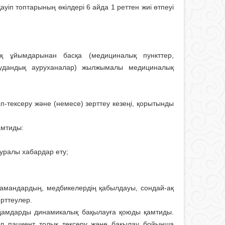
ауіп топтарының өкілдері 6 айда 1 реттен жиі өтпеуі
қ ұйымдарынан басқа (медициналық пункттер,
 аудандық ауруханалар) жылжымалы медициналық
п-тексеру және (немесе) зерттеу кезеңі, қорытынды
амтиды:
туралы хабардар ету;
ді мамандардың, медбикелердің қабылдауы, сондай-ақ
ерттеулер.
адамдарды динамикалық бақылауға қоюды қамтиды.
 ал пациент толық тексеру және бақылау бойынша