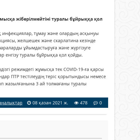
мысқа жіберілмейтіні туралы бұйрыққа қол
қ инфекциялар, тұмау және олардың асқынуы
кциясы, желшешек және скарлатина кезінде
араларды ұйымдастыруға және жүргізуге
 енгізу туралы бұйрыққа қол қойды.
ізгі режимдегі жұмысқа тек COVID-19-ға қарсы
андар ПТР тестілеудің теріс қорытындысы немесе
ып жазылғанына 3 ай толмағаны туралы
аңалықтар
08 қазан 2021 ж.
478
0