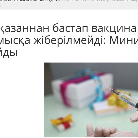
ы
 қазаннан бастап вакцина
мысқа жіберілмейді: Мин
йды