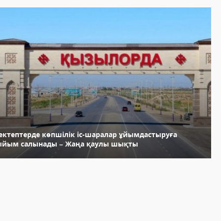
ектептерде көпшілік іс-шаралар ұйымдастыруға
ыйым салынады – Жаңа қаулы шықты