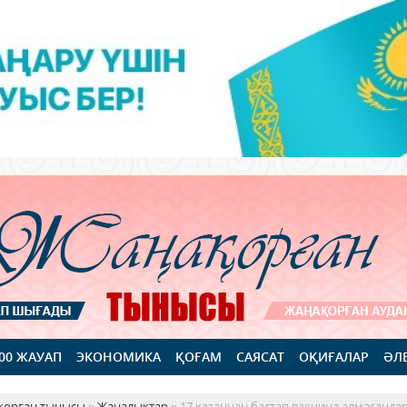
100 ЖАУАП
ЭКОНОМИКА
ҚОҒАМ
САЯСАТ
ОҚИҒАЛАР
ӘЛ
қорған тынысы
»
Жаңалықтар
» 17 қазаннан бастап вакцина алмағанда