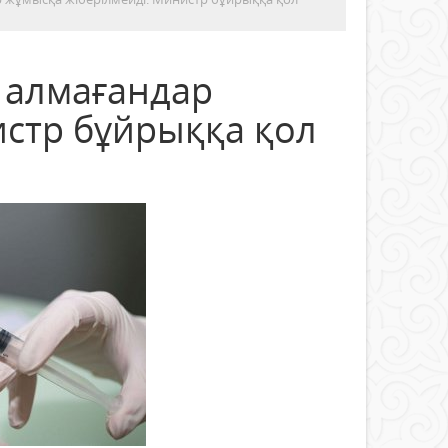
 алмағандар
истр бұйрыққа қол