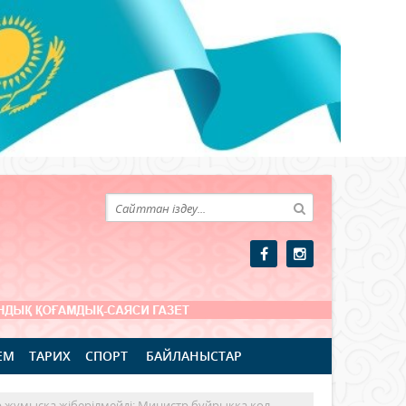
ЕМ
ТАРИХ
СПОРТ
БАЙЛАНЫСТАР
р жұмысқа жіберілмейді: Министр бұйрыққа қол