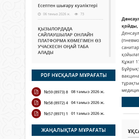
Есептен шығару куәліктері
06 тамыз 2026 ж.
73
Денсау
қойды,
ҚЫЗЫЛОРДАДА
Денсаул
САЙЛАУШЫЛАР ОНЛАЙН
(пневмо
ПЛАТФОРМА КӨМЕГІМЕН ӨЗ
УЧАСКЕСІН ОҢАЙ ТАБА
санитар
АЛАДЫ
қойылат
06 тамыз 2026 ж.
86
Құжат 1
Бұйрықт
PDF НҰСҚАЛАР МҰРАҒАТЫ
Open Air: Қызылорда
вакцина
облысы полиция
тұрақты
департаменті 20 мыңнан
медицин
08 тамыз 2026 ж.
№59 (8973) 8
астам көрерменнің
қауіпсіздігін қамтамасыз етті
04 тамыз 2026 ж.
№58 (8972) 4
06 тамыз 2026 ж.
96
01 тамыз 2026 ж.
№57 (8971) 1
Wi-Fi ҚАБЫРҒА АРҚЫЛЫ
ҚАЛАЙ ӨТЕДІ?
ЖАҢАЛЫҚТАР МҰРАҒАТЫ
ҰҚС
06 тамыз 2026 ж.
264