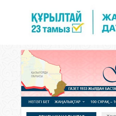
НЕГІЗГІ БЕТ
ЖАҢАЛЫҚТАР
100 СҰРАҚ – 
Жаңа