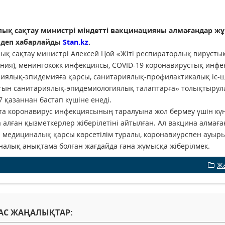
лық сақтау министрі міндетті вакцинацияны алмағандар жұ
 деп хабарлайды
Stan.kz
.
ық сақтау министрі Алексей Цой «Жіті респираторлық вирусты
ния), менингококк инфекциясы, COVID-19 коронавирустық инфе
иялық-эпидемияға қарсы, санитариялық-профилактикалық іс-ш
ын санитариялық-эпидемиологиялық талаптарға» толықтырулар
7 қазаннан бастап күшіне енеді.
а коронавирус инфекциясының таралуына жол бермеу үшін күнд
 алған қызметкерлер жіберілетіні айтылған. Ал вакцина алмағ
 медициналық қарсы көрсетілім туралы, коронавиурспен ауыр
алық анықтама болған жағдайда ғана жұмысқа жіберілмек.
Ж
АС ЖАҢАЛЫҚТАР: