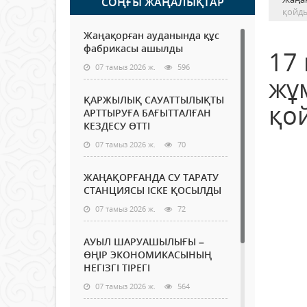
СОҢҒЫ ЖАҢАЛЫҚТАР
қойд
Жаңақорған ауданында құс
фабрикасы ашылды
17
07 тамыз 2026 ж.
596
жұ
ҚАРЖЫЛЫҚ САУАТТЫЛЫҚТЫ
қо
АРТТЫРУҒА БАҒЫТТАЛҒАН
КЕЗДЕСУ ӨТТІ
07 тамыз 2026 ж.
70
ЖАҢАҚОРҒАНДА СУ ТАРАТУ
СТАНЦИЯСЫ ІСКЕ ҚОСЫЛДЫ
07 тамыз 2026 ж.
72
АУЫЛ ШАРУАШЫЛЫҒЫ –
ӨҢІР ЭКОНОМИКАСЫНЫҢ
НЕГІЗГІ ТІРЕГІ
07 тамыз 2026 ж.
564