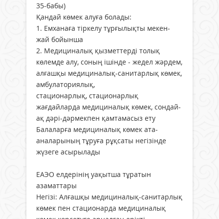
35-бабы)
Қандай көмек алуға болады:
1. Емханаға тіркелу тұрғылықты мекен-
жай бойынша
2. Медициналық қызметтерді толық
көлемде алу, соның ішінде - жедел жәрдем,
алғашқы медициналық-санитарлық көмек,
амбулаториялық,
стационарлық, стационарлық
жағдайларда медициналық көмек, сондай-
ақ дәрі-дәрмекпен қамтамасыз ету
Балаларға медициналық көмек ата-
аналарының тұруға рұқсаты негізінде
жүзеге асырылады
ЕАЭО елдерінің уақытша тұратын
азаматтары
Негізі: Алғашқы медициналық-санитарлық
көмек пен стационарда медициналық