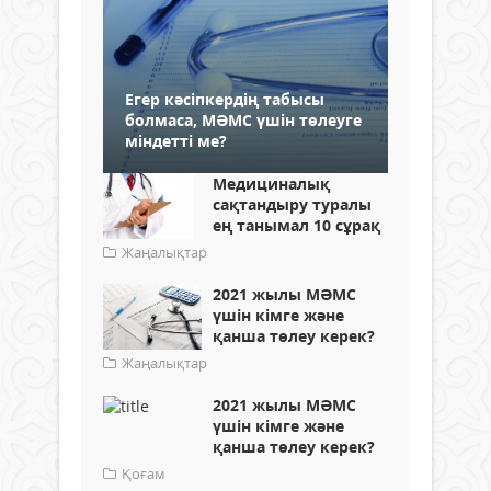
Егер кәсіпкердің табысы
болмаса, МӘМС үшін төлеуге
міндетті ме?
Медициналық
сақтандыру туралы
ең танымал 10 сұрақ
Жаңалықтар
2021 жылы МӘМС
үшін кімге және
қанша төлеу керек?
Жаңалықтар
2021 жылы МӘМС
үшін кімге және
қанша төлеу керек?
Қоғам