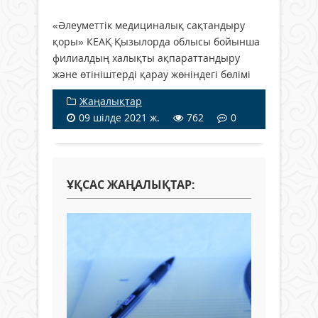
«Әлеуметтік медициналық сақтандыру
қоры» КЕАҚ Қызылорда облысы бойынша
филиалдың халықты ақпараттандыру
және өтініштерді қарау жөніндегі бөлімі
Жаңалықтар
09 шілде 2021 ж.
762
0
ҰҚСАС ЖАҢАЛЫҚТАР: