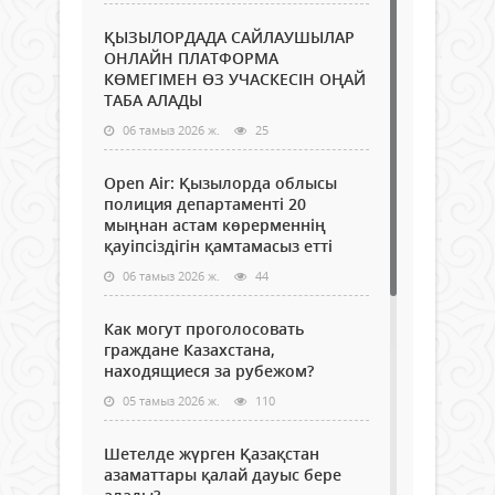
ҚЫЗЫЛОРДАДА САЙЛАУШЫЛАР
ОНЛАЙН ПЛАТФОРМА
КӨМЕГІМЕН ӨЗ УЧАСКЕСІН ОҢАЙ
ТАБА АЛАДЫ
06 тамыз 2026 ж.
25
Open Air: Қызылорда облысы
полиция департаменті 20
мыңнан астам көрерменнің
қауіпсіздігін қамтамасыз етті
06 тамыз 2026 ж.
44
Как могут проголосовать
граждане Казахстана,
находящиеся за рубежом?
05 тамыз 2026 ж.
110
Шетелде жүрген Қазақстан
азаматтары қалай дауыс бере