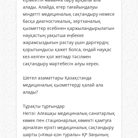
алады. Алайда, егер тағайындалуы
міндетті медициналық сақтандыру немесе
басқа диагностикалық, зертханалық
қызметтер есебінен қаржыландырылатын
науқастың уақытша еңбекке
жарамсыздығын растау үшін дәрігердің
қорытындысы қажет болса, ондай науқас
кез-келген қол жетімді тәсілмен
сақтандыру мәртебесін алуы керек.
Шетел азаматтары Қазақстанда
медициналық қызметтерді қалай ала
алады?
Тұрақты тұрғындар
Негізі: Алғашқы медициналық-санитарлық
көмек пен стационарлық көмекті қамтуға
арналған ерікті медициналық сақтандыру
шарты («Көші-қон туралы» ҚР Заңының