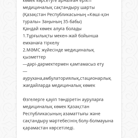
көмек көрсетуге арналған ерікті
медициналық сақтандыру шарты
(Қазақстан Республикасының «Көші-қон
туралы» Заңының 35-бабы)
Қандай көмек алуға болады
1.Тұрғылықты мекен-жай бойынша
емханаға тіркелу
2.МӘМС жүйесінде медициналық
қызметтер
—дәрі-дәрмектермен қамтамасыз ету
—
аурухана,амбулаториялық,стационарлық
жағдайларда медициналық көмек
Өзгелерге қауіп төндіретін ауруларға
медициналық көмек Қазақстан
Республикасының азаматтығы және
сақтандыру мәртебесінің болу-болмауына
қарамастан көрсетіледі.