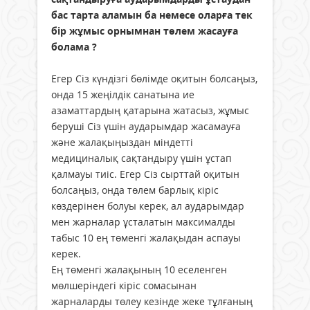
бас тарта аламын ба немесе оларға тек
бір жұмыс орнымнан төлем жасауға
болама ?
Егер Сіз күндізгі бөлімде оқитын болсаңыз,
онда 15 жеңілдік санатына ие
азаматтардың қатарына жатасыз, жұмыс
беруші Сіз үшін аударымдар жасамауға
және жалақыңыздан міндетті
медициналық сақтандыру үшін ұстап
қалмауы тиіс. Егер Сіз сырттай оқитын
болсаңыз, онда төлем барлық кіріс
көздерінен болуы керек, ал аударымдар
мен жарналар ұсталатын максималды
табыс 10 ең төменгі жалақыдан аспауы
керек.
Ең төменгі жалақының 10 еселенген
мөлшеріндегі кіріс сомасынан
жарналарды төлеу кезінде жеке тұлғаның