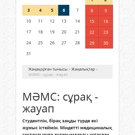
3
4
5
6
7
8
9
Германия аптап ыстыққа
байланысты суды үнемдей
10
11
12
13
14
15
16
бастады
17
18
19
20
21
22
23
04 тамыз 2026 ж.
86
24
25
26
27
28
29
30
31
Жаңақорған тынысы
»
Жаңалықтар
»
МӘМС: сұрақ - жауап
МӘМС: сұрақ -
жауап
Студентпін, бірақ заңды түрде екі
жұмыс істеймін. Міндетті медициналық
сақтандыруға аударымдарды ұстаудан