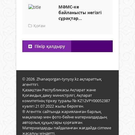
МӘМС-ке
байланысты негізгі
сұрақтар...
Қоғам
Пікір қалдыру
© 2026. Zhanaqorgan-tynysy.kz ақпараттық
агенттігі.
Қазақстан Республикасы Ақпарат және
Қоғамдық даму министрлігі, Ақпарат
комитетінің тіркеу туралы № KZ12VPY00052387
куәлігі 21.07.2022 жылы берілген.
® Агенттік сайтында жарияланған барлық
мақалалар мен фото-бейне материалдардың
авторлық құқықтары қорғалған.
Материалдарды пайдаланған жағдайда сілтеме
жасалуы міндетті.