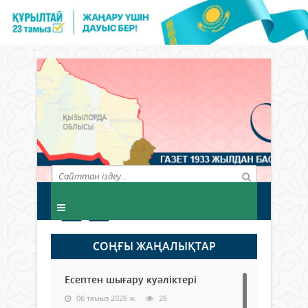
СОҢҒЫ ЖАҢАЛЫҚТАР
Есептен шығару куәліктері
06 тамыз 2026 ж.
26