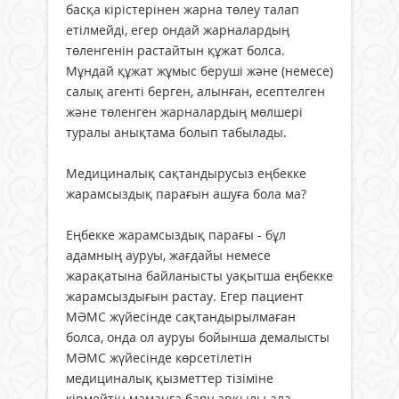
басқа кірістерінен жарна төлеу талап
етілмейді, егер ондай жарналардың
төленгенін растайтын құжат болса.
Мұндай құжат жұмыс беруші және (немесе)
салық агенті берген, алынған, есептелген
және төленген жарналардың мөлшері
туралы анықтама болып табылады.
Медициналық сақтандырусыз еңбекке
жарамсыздық парағын ашуға бола ма?
Еңбекке жарамсыздық парағы - бұл
адамның ауруы, жағдайы немесе
жарақатына байланысты уақытша еңбекке
жарамсыздығын растау. Егер пациент
МӘМС жүйесінде сақтандырылмаған
болса, онда ол ауруы бойынша демалысты
МӘМС жүйесінде көрсетілетін
медициналық қызметтер тізіміне
кірмейтін маманға бару арқылы ала