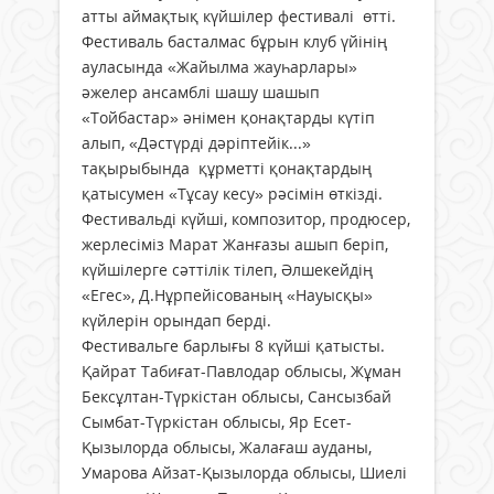
атты аймақтық күйшілер фестивалі өтті.
Фестиваль басталмас бұрын клуб үйінің
ауласында «Жайылма жауһарлары»
әжелер ансамблі шашу шашып
«Тойбастар» әнімен қонақтарды күтіп
алып, «Дәстүрді дәріптейік...»
тақырыбында құрметті қонақтардың
қатысумен «Тұсау кесу» рәсімін өткізді.
Фестивальді күйші, композитор, продюсер,
жерлесіміз Марат Жанғазы ашып беріп,
күйшілерге сәттілік тілеп, Әлшекейдің
«Егес», Д.Нұрпейісованың «Науысқы»
күйлерін орындап берді.
Фестивальге барлығы 8 күйші қатысты.
Қайрат Табиғат-Павлодар облысы, Жұман
Бексұлтан-Түркістан облысы, Сансызбай
Сымбат-Түркістан облысы, Яр Есет-
Қызылорда облысы, Жалағаш ауданы,
Умарова Айзат-Қызылорда облысы, Шиелі