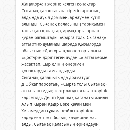
Жаңақорған жеріне келген қонақтар
Сығанақ қалашығына кіретін арканың
алдында ауыл дәмімен, арнаумен күтіп
алынды. Сығанақ қаласының тарихымен
танысқан қонақтар, әруақтарға арнап
құран бағыштады. «Сырға толы Сығанақ»
атты этно-думанды шарада Қызылорда
облыстық «Дәстүр» қолөнер орталығы
«Дәстүрін дәріптеген аудан...» атты көрме
жасақтап, Сыр елінің өнерімен
қонақтарды тамсандырды.
Сығанақ қалашығында драматург
Д.Әбжаппаровтың «Сырға толы Сығанақ»
атты танымдық театрландырылған көрініс
көрсетілді. Дешті Қыпшақ қағанаты жайлы
Алып Қыран Қадір Бөке қаған мен
Хисамеддин ғұлама жайлы көрініске
көрермен тәнті болып, көздеріне жас
алды. Сығанақ қаласының өркендеуін,