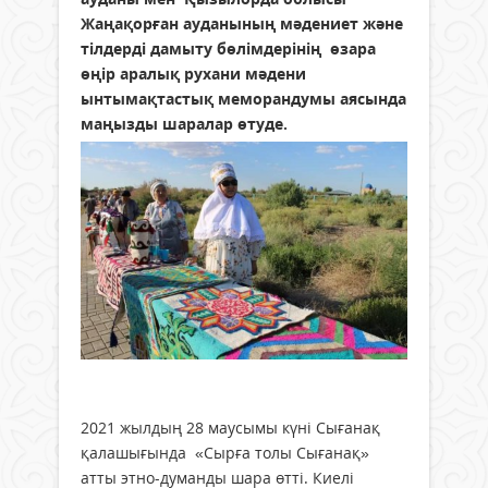
Жаңақорған ауданының мәдениет және
тілдерді дамыту бөлімдерінің өзара
өңір аралық рухани мәдени
ынтымақтастық меморандумы аясында
маңызды шаралар өтуде.
2021 жылдың 28 маусымы күні Сығанақ
қалашығында «Сырға толы Сығанақ»
атты этно-думанды шара өтті. Киелі