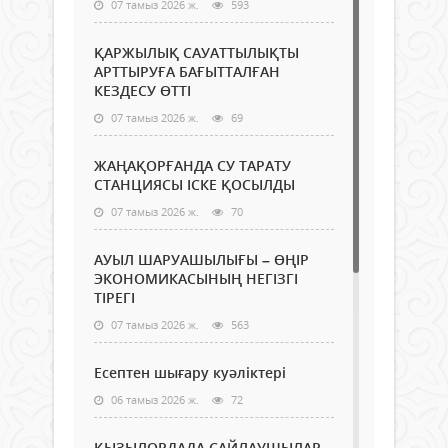
07 тамыз 2026 ж.
593
ҚАРЖЫЛЫҚ САУАТТЫЛЫҚТЫ
АРТТЫРУҒА БАҒЫТТАЛҒАН
КЕЗДЕСУ ӨТТІ
07 тамыз 2026 ж.
69
ЖАҢАҚОРҒАНДА СУ ТАРАТУ
СТАНЦИЯСЫ ІСКЕ ҚОСЫЛДЫ
07 тамыз 2026 ж.
70
АУЫЛ ШАРУАШЫЛЫҒЫ – ӨҢІР
ЭКОНОМИКАСЫНЫҢ НЕГІЗГІ
ТІРЕГІ
07 тамыз 2026 ж.
563
Есептен шығару куәліктері
06 тамыз 2026 ж.
72
ҚЫЗЫЛОРДАДА САЙЛАУШЫЛАР