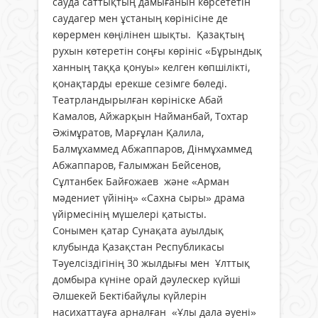
сауда саттықтың дамығанын көрсететін
саудагер мен ұстаның көрінісіне де
көрермен көңілінен шықты. Қазақтың
рухын көтеретін соңғы көрініс «Бұрындық
ханның таққа қонуы» келген көпшілікті,
қонақтарды ерекше сезімге бөледі.
Театрландырылған көрініске Абай
Камалов, Айжарқын Найманбай, Тохтар
Әжімұратов, Марғұлан Қалила,
Балмұхаммед Абжаппаров, Дінмұхаммед
Абжаппаров, Ғалымжан Бейсенов,
Сұлтанбек Байғожаев және «Арман
мәдениет үйінің» «Сахна сыры» драма
үйірмесінің мүшелері қатысты.
Сонымен қатар Сунақата ауылдық
клубында Қазақстан Республикасы
Тәуелсіздігінің 30 жылдығы мен Ұлттық
домбыра күніне орай дәулескер күйші
Әлшекей Бектібайұлы күйлерін
насихаттауға арналған «Ұлы дала әуені»