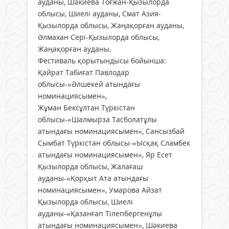
ауданы, Шәкиева Тоғжан-Қызылорда
облысы, Шиелі ауданы, Смат Азия-
Қызылорда облысы, Жаңақорған ауданы,
Әлмахан Сері-Қызылорда облысы,
Жаңақорған ауданы.
Фестиваль қорытындысы бойынша:
Қайрат Табиғат Павлодар
облысы-«Әлшекей атындағы
номинациясымен»,
Жұман Бексұлтан Түркістан
облысы-«Шалмырза Тасболатұлы
атындағы номинациясымен», Сансызбай
Сымбат Түркістан облысы-«Ысқақ Сламбек
атындағы номинациясымен», Яр Есет
Қызылорда облысы, Жалағаш
ауданы-«Қорқыт Ата атындағы
номинациясымен», Умарова Айзат
Қызылорда облысы, Шиелі
ауданы-«Қазанғап Тілепбергенұлы
атындағы номинациясымен», Шәкиева