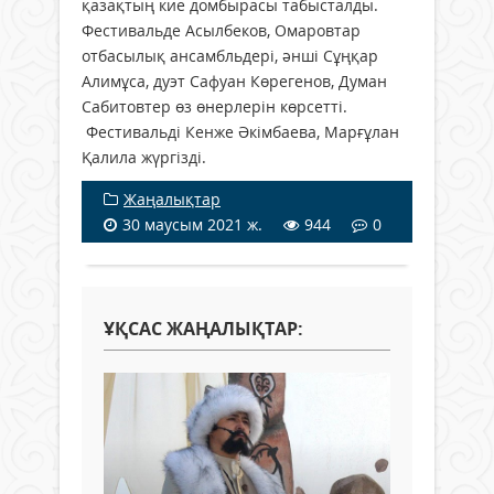
қазақтың кие домбырасы табысталды.
Фестивальде Асылбеков, Омаровтар
отбасылық ансамбльдері, әнші Сұңқар
Алимұса, дуэт Сафуан Көрегенов, Думан
Сабитовтер өз өнерлерін көрсетті.
Фестивальді Кенже Әкімбаева, Марғұлан
Қалила жүргізді.
Жаңалықтар
30 маусым 2021 ж.
944
0
ҰҚСАС ЖАҢАЛЫҚТАР: