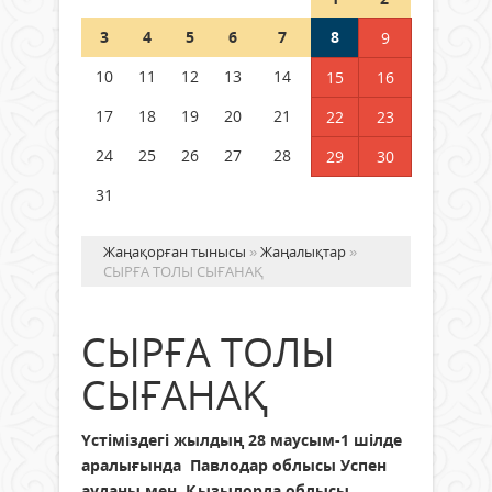
Шетелде жүрген Қазақстан
3
4
5
6
7
8
9
азаматтары қалай дауыс бере
алады?
10
11
12
13
14
15
16
05 тамыз 2026 ж.
153
17
18
19
20
21
22
23
24
25
26
27
28
29
30
31
Жаңақорған тынысы
»
Жаңалықтар
»
СЫРҒА ТОЛЫ СЫҒАНАҚ
СЫРҒА ТОЛЫ
СЫҒАНАҚ
Үстіміздегі жылдың 28 маусым-1 шілде
аралығында Павлодар облысы Успен
ауданы мен Қызылорда облысы