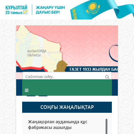
СОҢҒЫ ЖАҢАЛЫҚТАР
Жаңақорған ауданында құс
фабрикасы ашылды