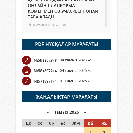
ОНЛАЙН ПЛАТФОРМА
КӨМЕГІМЕН ӨЗ УЧАСКЕСІН ОҢАЙ
ТАБА АЛАДЫ
06 тамыз 2026 ж.
85
Open Air: Қызылорда облысы
PDF НҰСҚАЛАР МҰРАҒАТЫ
полиция департаменті 20
мыңнан астам көрерменнің
қауіпсіздігін қамтамасыз етті
08 тамыз 2026 ж.
№59 (8973) 8
06 тамыз 2026 ж.
94
04 тамыз 2026 ж.
№58 (8972) 4
Wi-Fi ҚАБЫРҒА АРҚЫЛЫ ҚАЛАЙ
01 тамыз 2026 ж.
№57 (8971) 1
ӨТЕДІ?
06 тамыз 2026 ж.
262
ЖАҢАЛЫҚТАР МҰРАҒАТЫ
Как могут проголосовать
граждане Казахстана,
«
Тамыз 2026 »
находящиеся за рубежом?
Дс
Сс
Ср
Бс
Жм
Сб
Жс
05 тамыз 2026 ж.
144
1
2