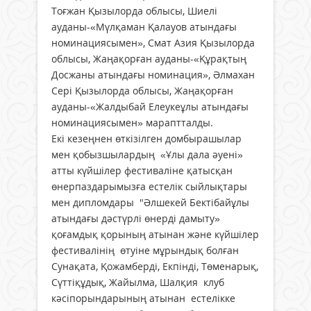
Тоғжан Қызылорда облысы, Шиелі
ауданы-«Мүлқаман Қалауов атындағы
номинациясымен», Смат Азия Қызылорда
облысы, Жаңақорған ауданы-«Құрақтың
Досжаны атындағы номинация», Әлмахан
Сері Қызылорда облысы, Жаңақорған
ауданы-«Жалдыбай Елеукеұлы атындағы
номинациясымен» мараптталды.
Екі кезеңнен өткізілген домбырашылар
мен қобызшылардың «Ұлы дала әуені»
атты күйшілер фестиваліне қатысқан
өнерпаздарымызға естелік сыйлықтары
мен дипломдары "Әлшекей Бектібайұлы
атындағы дәстүрлі өнерді дамыту»
қоғамдық қорының атынан және күйшілер
фестивалінің өтуіне мұрындық болған
Сунақата, Қожамберді, Екпінді, Төменарық,
Сүттіқұдық, Жайылма, Шалқия клуб
кәсіпорындарының атынан естелікке