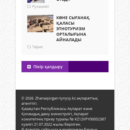
Руханият
КӨНЕ СЫҒАНАҚ
ҚАЛАСЫ
ЭТНОТУРИЗМ
ОРТАЛЫҒЫНА
АЙНАЛАДЫ
Тарих
Пікір қалдыру
© 2026. Zhanaqorgan-tynysy.kz ақпараттық
агенттігі.
Қазақстан Республикасы Ақпарат және
Қоғамдық даму министрлігі, Ақпарат
комитетінің тіркеу туралы № KZ12VPY00052387
куәлігі 21.07.2022 жылы берілген.
® Агенттік сайтында жарияланған барлық