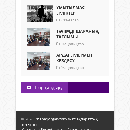
ҰМЫТЫЛМАС
ЕРЛІКТЕР
Оқиғалар
ТӘЛІМДІ ШАРАНЫҢ
ТАҒЛЫМЫ
Жаңалықтар
АРДАГЕРЛЕРМЕН
КЕЗДЕСУ
Жаңалықтар
Пікір қалдыру
© 2026. Zhanaqorgan-tynysy.kz ақпараттық
агенттігі.
Қазақстан Республикасы Ақпарат және