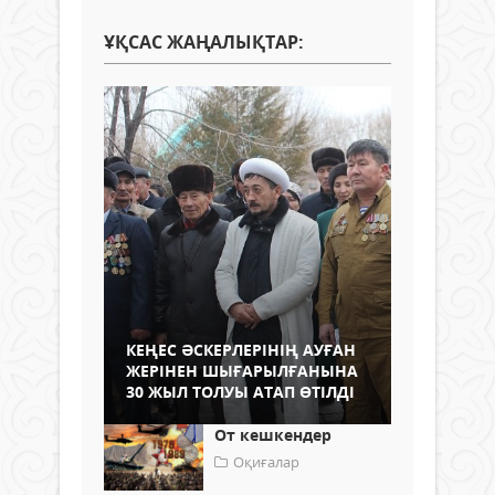
ҰҚСАС ЖАҢАЛЫҚТАР:
КЕҢЕС ӘСКЕРЛЕРІНІҢ АУҒАН
ЖЕРІНЕН ШЫҒАРЫЛҒАНЫНА
30 ЖЫЛ ТОЛУЫ АТАП ӨТІЛДІ
От кешкендер
Оқиғалар