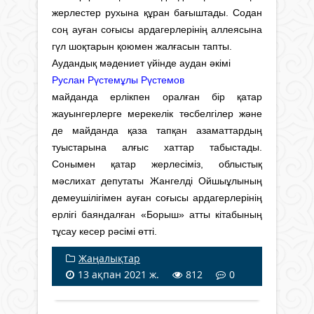
жерлестер рухына құран бағыштады. Содан
соң ауған соғысы ардагерлерінің аллеясына
гүл шоқтарын қоюмен жалғасын тапты.
Аудандық мәдениет үйінде аудан әкімі
Руслан Рүстемұлы Рүстемов
майданда ерлікпен оралған бір қатар
жауынгерлерге мерекелік төсбелгілер және
де майданда қаза тапқан азаматтардың
туыстарына алғыс хаттар табыстады.
Сонымен қатар жерлесіміз, облыстық
мәслихат депутаты Жангелді Ойшыұлының
демеушілігімен ауған соғысы ардагерлерінің
ерлігі баяндалған «Борыш» атты кітабының
тұсау кесер рәсімі өтті.
Жаңалықтар
13 ақпан 2021 ж.
812
0