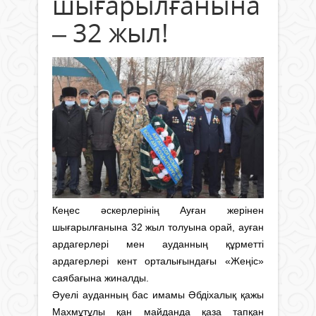
шығарылғанына
– 32 жыл!
Кеңес әскерлерінің Ауған жерінен
шығарылғанына 32 жыл толуына орай, ауған
ардагерлері мен ауданның құрметті
ардагерлері кент орталығындағы «Жеңіс»
саябағына жиналды.
Әуелі ауданның бас имамы Әбдіхалық қажы
Махмұтұлы қан майданда қаза тапқан