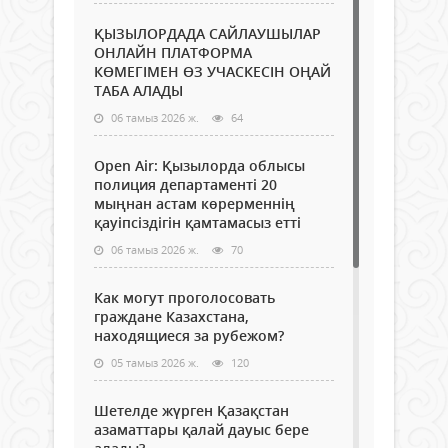
ҚЫЗЫЛОРДАДА САЙЛАУШЫЛАР
ОНЛАЙН ПЛАТФОРМА
КӨМЕГІМЕН ӨЗ УЧАСКЕСІН ОҢАЙ
ТАБА АЛАДЫ
06 тамыз 2026 ж.
64
Open Air: Қызылорда облысы
полиция департаменті 20
мыңнан астам көрерменнің
қауіпсіздігін қамтамасыз етті
06 тамыз 2026 ж.
70
Как могут проголосовать
граждане Казахстана,
находящиеся за рубежом?
05 тамыз 2026 ж.
120
Шетелде жүрген Қазақстан
азаматтары қалай дауыс бере