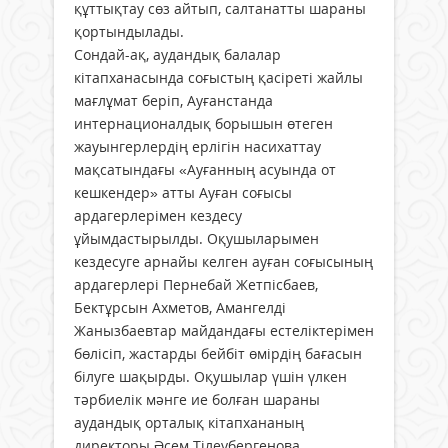
құттықтау сөз айтып, салтанатты шараны
қортындылады.
Сондай-ақ, аудандық балалар
кітапханасында соғыстың қасіреті жайлы
мағлұмат беріп, Ауғанстанда
интернационалдық борышын өтеген
жауынгерлердің ерлігін насихаттау
мақсатындағы «Ауғанның асуында от
кешкендер» атты Ауған соғысы
ардагерлерімен кездесу
ұйымдастырылды. Оқушыларымен
кездесуге арнайы келген ауған соғысының
ардагерлері Пернебай Жетпісбаев,
Бектұрсын Ахметов, Амангелді
Жанызбаевтар майдандағы естеліктерімен
бөлісіп, жастарды бейбіт өмірдің бағасын
білуге шақырды. Оқушылар үшін үлкен
тәрбиелік мәнге ие болған шараны
аудандық орталық кітапхананың
директоры Әсем Тілеубергенова