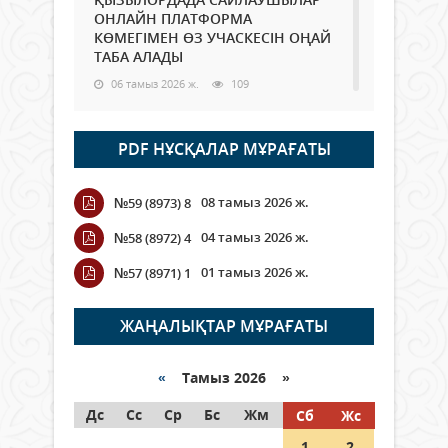
ОНЛАЙН ПЛАТФОРМА
КӨМЕГІМЕН ӨЗ УЧАСКЕСІН ОҢАЙ
ТАБА АЛАДЫ
06 тамыз 2026 ж.
109
Open Air: Қызылорда облысы
PDF НҰСҚАЛАР МҰРАҒАТЫ
полиция департаменті 20
мыңнан астам көрерменнің
қауіпсіздігін қамтамасыз етті
08 тамыз 2026 ж.
№59 (8973) 8
06 тамыз 2026 ж.
138
04 тамыз 2026 ж.
№58 (8972) 4
Wi-Fi ҚАБЫРҒА АРҚЫЛЫ ҚАЛАЙ
01 тамыз 2026 ж.
№57 (8971) 1
ӨТЕДІ?
06 тамыз 2026 ж.
285
ЖАҢАЛЫҚТАР МҰРАҒАТЫ
Как могут проголосовать
граждане Казахстана,
«
Тамыз 2026 »
находящиеся за рубежом?
Дс
Сс
Ср
Бс
Жм
Сб
Жс
05 тамыз 2026 ж.
166
1
2