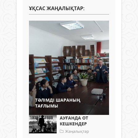
ҰҚСАС ЖАҢАЛЫҚТАР:
ТӘЛІМДІ ШАРАНЫҢ
ТАҒЛЫМЫ
АУҒАНДА ОТ
КЕШКЕНДЕР
Жаңалықтар