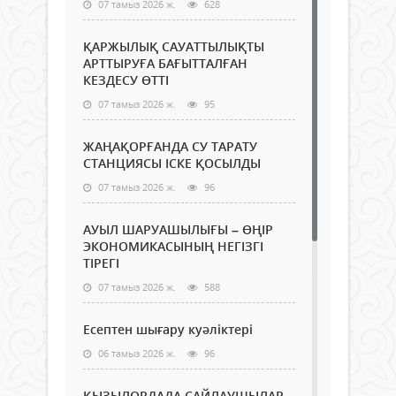
07 тамыз 2026 ж.
628
ҚАРЖЫЛЫҚ САУАТТЫЛЫҚТЫ
АРТТЫРУҒА БАҒЫТТАЛҒАН
КЕЗДЕСУ ӨТТІ
07 тамыз 2026 ж.
95
ЖАҢАҚОРҒАНДА СУ ТАРАТУ
СТАНЦИЯСЫ ІСКЕ ҚОСЫЛДЫ
07 тамыз 2026 ж.
96
АУЫЛ ШАРУАШЫЛЫҒЫ – ӨҢІР
ЭКОНОМИКАСЫНЫҢ НЕГІЗГІ
ТІРЕГІ
07 тамыз 2026 ж.
588
Есептен шығару куәліктері
06 тамыз 2026 ж.
96
ҚЫЗЫЛОРДАДА САЙЛАУШЫЛАР