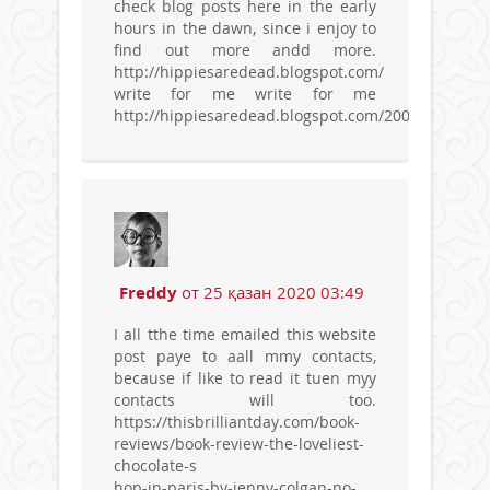
check blog posts here in the early
hours in the dawn, since i enjoy to
find out more andd more.
http://hippiesaredead.blogspot.com/
write for me write for me
http://hippiesaredead.blogspot.com/2009/07/
Freddy
от 25 қазан 2020 03:49
I all tthe time emailed this website
post paye to aall mmy contacts,
because if like to read it tuen myy
contacts will too.
https://thisbrilliantday.com/book-
reviews/book-review-the-loveliest-
chocolate-s
hop-in-paris-by-jenny-colgan-no-