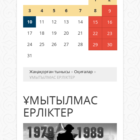
Шетелде жүрген Қазақстан
3
4
5
6
7
8
9
азаматтары қалай дауыс бере
алады?
10
11
12
13
14
15
16
05 тамыз 2026 ж.
177
17
18
19
20
21
22
23
24
25
26
27
28
29
30
31
Жаңақорған тынысы
»
Оқиғалар
»
ҰМЫТЫЛМАС ЕРЛІКТЕР
ҰМЫТЫЛМАС
ЕРЛІКТЕР