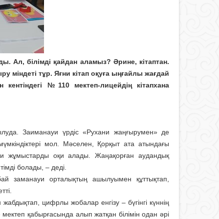
ды. Ал, білімді қайдан аламыз? Әрине, кітаптан.
ыру міндеті тұр. Яғни кітап оқуға ыңғайлы жағдай
н кентіндегі №110 мектеп-лицейдің кітапхана
луда. Заиманауи үрдіс «Рухани жаңғырумен» де
үм­кіндіктері мол. Мәселен, Қорқыт ата атындағы
ыми жұмыстарды оқи алады. Жаңақорған аудандық
імді болады, – деді.
бай заманауи орталықтың ашылуымен құттықтап,
тті.
жабдықтап, цифрлы жобалар енгізу – бүгінгі күннің
мектеп қабырғасында алып жатқан білімін одан әрі