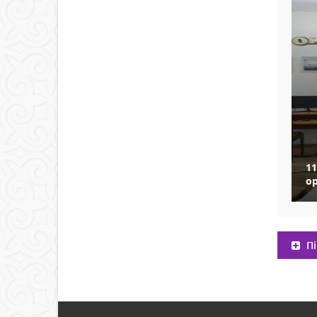
11
о
Пі