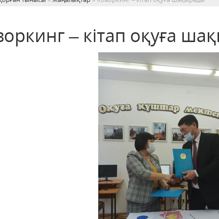
воркинг – кітап оқуға ша