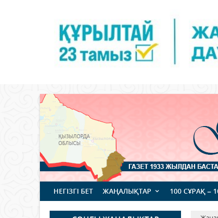
НЕГІЗГІ БЕТ
ЖАҢАЛЫҚТАР
100 СҰРАҚ – 
Жаңа