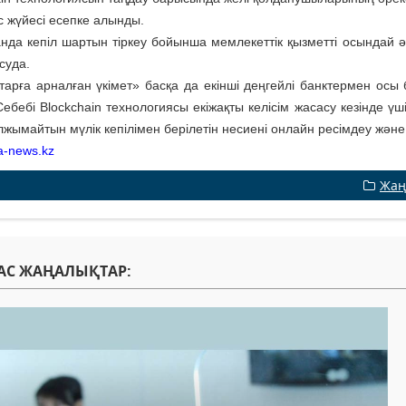
с жүйесі есепке алынды.
анда кепіл шартын тіркеу бойынша мемлекеттік қызметті осындай әд
суда.
тарға арналған үкімет» басқа да екінші деңгейлі банктермен осы б
ебебі Blockchain технологиясы екіжақты келісім жасасу кезінде үшін
лжымайтын мүлік кепілімен берілетін несиені онлайн ресімдеу және 
a-news.kz
Жаң
АС ЖАҢАЛЫҚТАР: