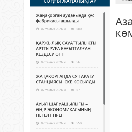
СОҢҒЫ ЖАҢАЛЫҚТАР
Жаңақорған ауданында құс
Аза
фабрикасы ашылды
кө
07 тамыз 2026 ж.
580
ҚАРЖЫЛЫҚ САУАТТЫЛЫҚТЫ
АРТТЫРУҒА БАҒЫТТАЛҒАН
КЕЗДЕСУ ӨТТІ
07 тамыз 2026 ж.
56
ЖАҢАҚОРҒАНДА СУ ТАРАТУ
СТАНЦИЯСЫ ІСКЕ ҚОСЫЛДЫ
07 тамыз 2026 ж.
57
АУЫЛ ШАРУАШЫЛЫҒЫ –
ӨҢІР ЭКОНОМИКАСЫНЫҢ
НЕГІЗГІ ТІРЕГІ
07 тамыз 2026 ж.
550