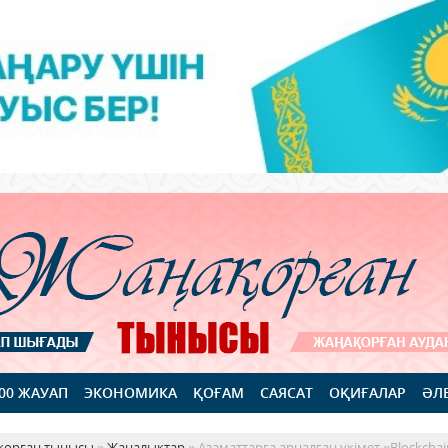
100 ЖАУАП
ЭКОНОМИКА
ҚОҒАМ
САЯСАТ
ОҚИҒАЛАР
ӘЛ
қорған тынысы
»
Жаңалықтар
» Азаматтарға арналған үкімет «Blockcha