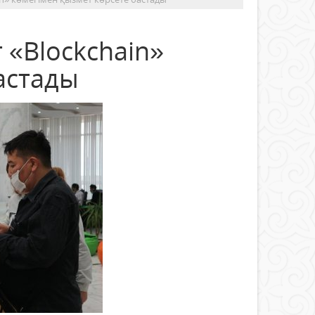
 «Blockchain»
астады