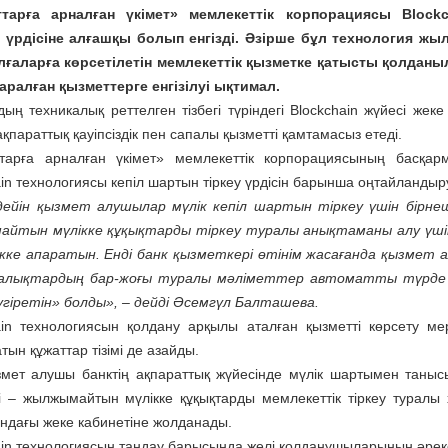
ттарға арналған үкімет» мемлекеттік корпорациясы Blockc
 үрдісіне алғашқы болып енгізді. Әзірше бұл технология ж
лғаларға көрсетілетін мемлекеттік қызметке қатысты қолданы
таралған қызметтерге енгізілуі ықтимал.
ың техникалық реттелген тізбегі түріндегі Blockchain жүйесі жеке
ақпараттық қауіпсіздік пен сапалы қызметті қамтамасыз етеді.
ттарға арналған үкімет» мемлекеттік корпорациясының басқ
ain технологиясы кепіл шартын тіркеу үрдісін барынша оңтайландыр
дейін қызмет алушылар мүлік кепіл шартын тіркеу үшін бірне
йтын мүлікке құқықтарды тіркеу туралы анықтаманы алу үшін 
кке апаратын. Енді банк қызметкері өтінім жасағанда қызме
алықтардың бар-жоғы туралы мәліметтер автоматты түрде те
үгіретін» болды», – дейді Әсемгүл Балташева.
ain технологиясын қолдану арқылы аталған қызметті көрсету мер
ын құжаттар тізімі де азайды.
змет алушы банктің ақпараттық жүйесінде мүлік шартымен танысы
і – жылжымайтын мүлікке құқықтарды мемлекеттік тіркеу туралы
ндағы жеке кабинетіне жолданады.
ain технологиясын таңдау барысында желі қолданушыларының әреке