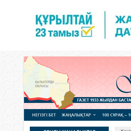
НЕГІЗГІ БЕТ
ЖАҢАЛЫҚТАР
100 СҰРАҚ – 
Жаңа