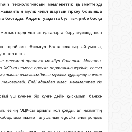
hain технологиясын мемлекеттік қызметтерді
ылжымайтын мүлік кепіл шартын тіркеу бойынша
ла бастады. Алдағы уақытта бұл тәжірибе басқа
 мәліметтерді үшінші тұлғаларға беру мүмкіндігінен
арма төрайымы Әсемгүл Балташеваның айтуынша,
уға жол ашты.
ше мекемені аралауға мәжбүр болатын. Мәселен,
ХҚО-ға немесе egov.kz порталына жүгініп, сосын
т алушының жылжымайтын мүлікке құқықтары және
ксеріледі. Енді адамдар емес, мәліметтер сіз
зімі үш күннен бір күнге дейін қысқарып, банкке
п, өзінің ЭЦҚ-сы арқылы қол қояды, ал қызметтің
 хабарлама қызмет алушының egov.kz электрондық
ттерінің айқындығы, децентрализация және сенімді