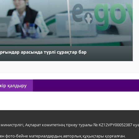
рғындар арасында түрлі сұрақтар бар
кір қалдыру
инистрлігі, Ақпарат комитетінің тіркеу туралы № KZ12VPY00052387 куә
мен фото-бейне материалдардың авторлық құқықтары қорғалған.