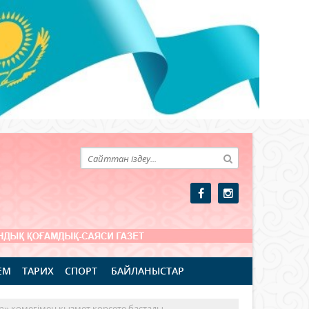
ЕМ
ТАРИХ
СПОРТ
БАЙЛАНЫСТАР
in» көмегімен қызмет көрсете бастады