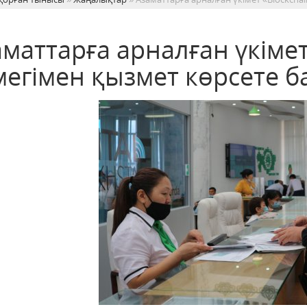
маттарға арналған үкімет
мегімен қызмет көрсете б