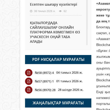
«Азама
Есептен шығару куәліктері
көрсету
06 тамыз 2026 ж.
62
жеке тұ
да кең 
ҚЫЗЫЛОРДАДА
САЙЛАУШЫЛАР ОНЛАЙН
Блоктард
ПЛАТФОРМА КӨМЕГІМЕН ӨЗ
сақтап, 
УЧАСКЕСІН ОҢАЙ ТАБА
«Азама
АЛАДЫ
Blockch
06 тамыз 2026 ж.
76
«Бұған 
жылжыма
PDF НҰСҚАЛАР МҰРАҒАТЫ
Open Air: Қызылорда
оны бан
облысы полиция
ауыртп
департаменті 20 мыңнан
04 тамыз 2026 ж.
№58 (8972) 4
астам көрерменнің
үшін «ж
қауіпсіздігін қамтамасыз етті
Blockch
01 тамыз 2026 ж.
№57 (8971) 1
06 тамыз 2026 ж.
84
ұсынылат
28 шілде 2026 ж.
№56 (8970) 28
Енді қы
Wi-Fi ҚАБЫРҒА АРҚЫЛЫ
нәтижес
ҚАЛАЙ ӨТЕДІ?
ЖАҢАЛЫҚТАР МҰРАҒАТЫ
порталы
06 тамыз 2026 ж.
254
Blockch