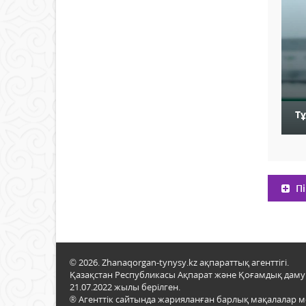
Тұ
Пі
© 2026. Zhanaqorgan-tynysy.kz ақпараттық агенттігі.
Қазақстан Республикасы Ақпарат және Қоғамдық даму м
21.07.2022 жылы берілген.
® Агенттік сайтында жарияланған барлық мақалалар 