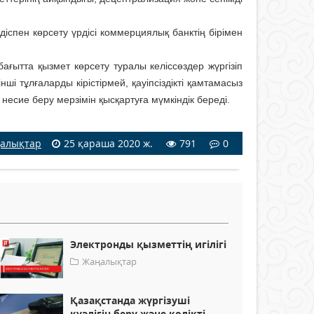
іспен көрсету үрдісі коммерциялық банктің бірімен
ағытта қызмет көрсету туралы келіссөздер жүргізіп
ші тұлғаларды кірістірмей, қауіпсіздікті қамтамасыз
несие беру мерзімін қысқартуға мүмкіндік береді.
алықтар
25 қараша 2020 ж.
791
0
Электронды қызметтің игілігі
Жаңалықтар
Қазақстанда жүргізуші
куәлігін беру және көлікті