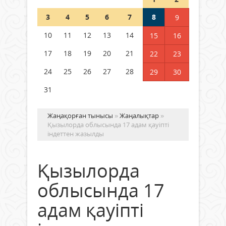
Шетелде жүрген Қазақстан
3
4
5
6
7
8
9
азаматтары қалай дауыс бере
алады?
10
11
12
13
14
15
16
05 тамыз 2026 ж.
160
17
18
19
20
21
22
23
24
25
26
27
28
29
30
31
Жаңақорған тынысы
»
Жаңалықтар
»
Қызылорда облысында 17 адам қауіпті
індеттен жазылды
Қызылорда
облысында 17
адам қауіпті