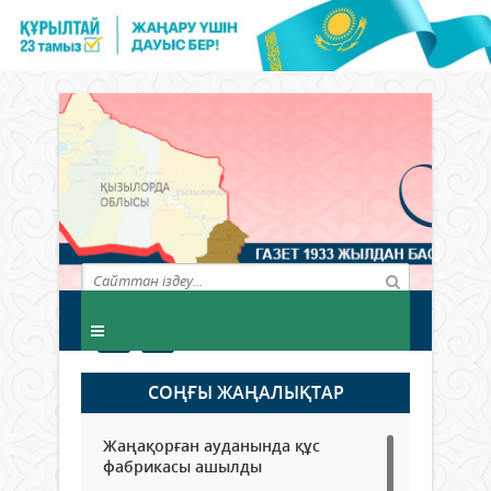
СОҢҒЫ ЖАҢАЛЫҚТАР
Жаңақорған ауданында құс
фабрикасы ашылды