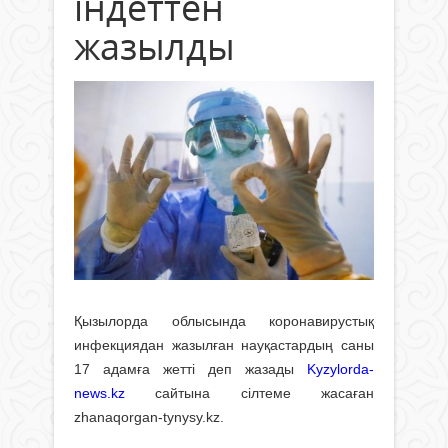
індеттен
жазылды
Қызылорда облысында коронавирустық
инфекциядан жазылған науқастардың саны
17 адамға жетті деп жазады
Kyzylorda-
news.kz
сайтына сілтеме жасаған
zhanaqorgan-tynysy.kz.