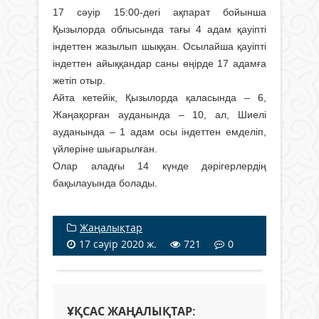
17 сәуір 15:00-дегі ақпарат бойынша
Қызылорда облысында тағы 4 адам қауіпті
індеттен жазылып шыққан. Осылайша қауіпті
індеттен айыққандар саны өңірде 17 адамға
жетіп отыр.
Айта кетейік, Қызылорда қаласында – 6,
Жаңақорған ауданында – 10, ал, Шиелі
ауданында – 1 адам осы індеттен емделіп,
үйлеріне шығарылған.
Олар аладғы 14 күнде дәрігерлердің
бақылауында болады.
Жаңалықтар
17 сәуір 2020 ж.
721
0
ҰҚСАС ЖАҢАЛЫҚТАР: