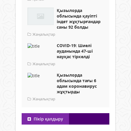
Қызылорда
облысында қауіпті
індет жұқтырғандар
саны 92 болды
Жаңалықтар
COVID-19: Шиелі
ауданында 47-ші
науқас тіркелді
Жаңалықтар
Қызылорда
облысында тағы 6
адам коронавирус
жұқтырды
Жаңалықтар
Пікір қалдыру