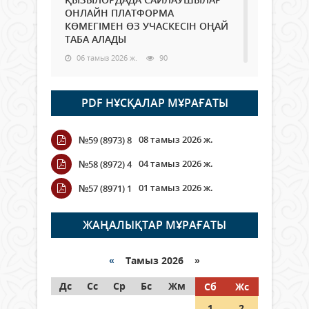
ОНЛАЙН ПЛАТФОРМА
КӨМЕГІМЕН ӨЗ УЧАСКЕСІН ОҢАЙ
ТАБА АЛАДЫ
06 тамыз 2026 ж.
90
Open Air: Қызылорда облысы
PDF НҰСҚАЛАР МҰРАҒАТЫ
полиция департаменті 20
мыңнан астам көрерменнің
қауіпсіздігін қамтамасыз етті
08 тамыз 2026 ж.
№59 (8973) 8
06 тамыз 2026 ж.
104
04 тамыз 2026 ж.
№58 (8972) 4
Wi-Fi ҚАБЫРҒА АРҚЫЛЫ ҚАЛАЙ
01 тамыз 2026 ж.
№57 (8971) 1
ӨТЕДІ?
06 тамыз 2026 ж.
267
ЖАҢАЛЫҚТАР МҰРАҒАТЫ
Как могут проголосовать
граждане Казахстана,
«
Тамыз 2026 »
находящиеся за рубежом?
Дс
Сс
Ср
Бс
Жм
Сб
Жс
05 тамыз 2026 ж.
148
1
2