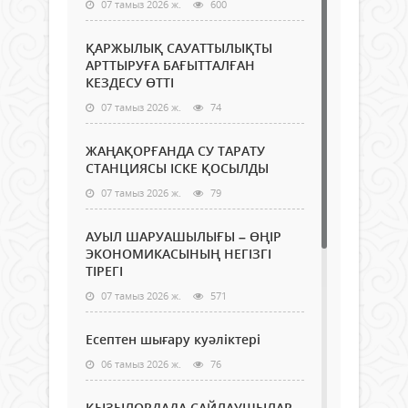
07 тамыз 2026 ж.
600
ҚАРЖЫЛЫҚ САУАТТЫЛЫҚТЫ
АРТТЫРУҒА БАҒЫТТАЛҒАН
КЕЗДЕСУ ӨТТІ
07 тамыз 2026 ж.
74
ЖАҢАҚОРҒАНДА СУ ТАРАТУ
СТАНЦИЯСЫ ІСКЕ ҚОСЫЛДЫ
07 тамыз 2026 ж.
79
АУЫЛ ШАРУАШЫЛЫҒЫ – ӨҢІР
ЭКОНОМИКАСЫНЫҢ НЕГІЗГІ
ТІРЕГІ
07 тамыз 2026 ж.
571
Есептен шығару куәліктері
06 тамыз 2026 ж.
76
ҚЫЗЫЛОРДАДА САЙЛАУШЫЛАР