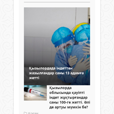
Қызылордада індеттен
жазылғандар саны 13 адамға
жетті
Қызылорда
облысында қауіпті
індет жұқтырғандар
саны 100-ге жетті. Әлі
де артуы мүмкін бе?
Қоғам