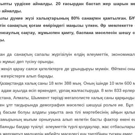
лыпты үрдіске айналды. 20 ғасырдан бастап жер шарын м
е айналды.
ылы дүние жүзі халықтарының 80% санақпен қамтылған. Б
етін санақтың қоғам өміріндегі маңызы үлкен. Әр мемлекетт
денсаулық сақтау, жұмыспен қамту, баспана мәселесін шешу
ды.
ан да санақтың сапалы жүргізілуін елдің әлеуметтік, экономик
 жұмыс деп түсіну орынды.
 жеңіл қарау саяси қателіктерге де ұрындыруы мүмкін. Өйткені он
 өзгерістерге алып барады.
 Қазақстанда халық саны 18 млн 388 мың. Оның ішінде 10 млн 600 
 адам ауылда өсіп өркендеп, ұрпақ жалғастыруда. 8 млн 833 ерле
стана, Алматы, Шымкент тәрізді мегаполисте халық саны қарқынды ө
ген ұлт тағдырында демография мәселесі шешуші рольге ие. Бұл 
 басым болуы алдағы уақытта ана тілі мәртебесінің айқын қалып
тамырының мығым орнығуына алып келетін басты фактор екені еш
 баянды бағдар түзілуі: әлеуметтік түрлі қолдаулар, жас отбасыла
 жергөкпұл мөлшерін көбейту мәселесі күн тәртібінен түскен емес.