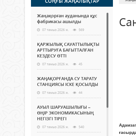
СОҢҒЫ ЖАҢАЛЫҚТАР
Жаңақорған ауданында құс
Сан
фабрикасы ашылды
07 тамыз 2026 ж.
569
ҚАРЖЫЛЫҚ САУАТТЫЛЫҚТЫ
АРТТЫРУҒА БАҒЫТТАЛҒАН
КЕЗДЕСУ ӨТТІ
07 тамыз 2026 ж.
45
ЖАҢАҚОРҒАНДА СУ ТАРАТУ
СТАНЦИЯСЫ ІСКЕ ҚОСЫЛДЫ
07 тамыз 2026 ж.
44
АУЫЛ ШАРУАШЫЛЫҒЫ –
ӨҢІР ЭКОНОМИКАСЫНЫҢ
НЕГІЗГІ ТІРЕГІ
Адамзат
07 тамыз 2026 ж.
540
ғасырда