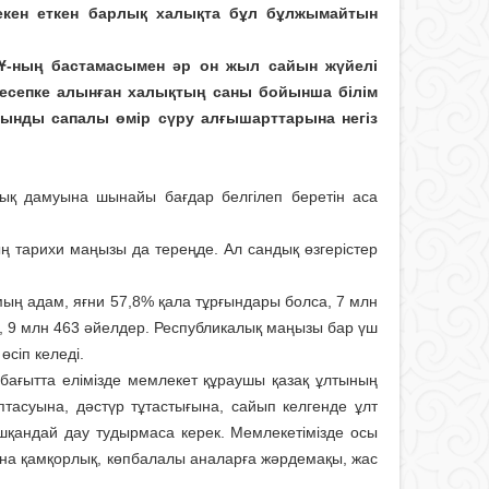
екен еткен барлық халықта бұл бұлжымайтын
ҰҰ-ның бастамасымен әр он жыл сайын жүйелі
е есепке алынған халықтың саны бойынша білім
 сынды сапалы өмір сүру алғышарттарына негіз
алық дамуына шынайы бағдар белгілеп беретін аса
ың тарихи маңызы да тереңде. Ал сандық өзгерістер
мың адам, яғни 57,8% қала тұрғындары болса, 7 млн
р, 9 млн 463 әйелдер. Республикалық маңызы бар үш
сіп келеді.
бағытта елімізде мемлекет құраушы қазақ ұлтының
тасуына, дәстүр тұтастығына, сайып келгенде ұлт
қандай дау тудырмаса керек. Мемлекетімізде осы
рына қамқорлық, көпбалалы аналарға жәрдемақы, жас