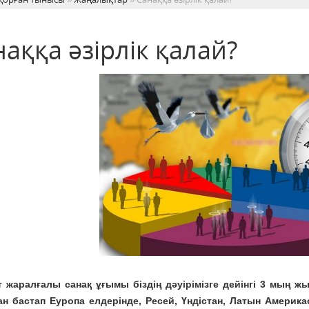
аққа әзірлік қалай?
 жаралғалы санақ ұғымы біздің дәуірімізге дейінгі 3 мың ж
н бастап Еуропа елдерінде, Ресей, Үндістан, Латын Америк