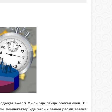
ылдықта ежелгі Мысырда пайда болған екен. 19
асы мемлекеттерінде халық санын ресми есепке