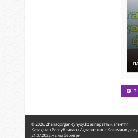
П
Пі
© 2026. Zhanaqorgan-tynysy.kz ақпараттық агенттігі.
Қазақстан Республикасы Ақпарат және Қоғамдық даму м
21.07.2022 жылы берілген.