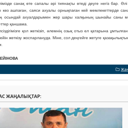
елімізде санақ өте сапалы әрі тиянақты өтеді деуге негіз бар. Әл
н көз ашпаған, саяси ахуалы орнықпаған кей мемлекеттерде санақ
ің осындай ахуалдарымен жер шары халқының шынайы саны мен 
ттер қаншама.
лсіздігімізге қол жеткізіп, әлемнің озық отыз ел қатарына ұмтылғ
ейін жеткізу жоспарлануда. Міне, сол деңгейге жетуге қазақылықты
м.
СЕЙІНОВА
Жа
АС ЖАҢАЛЫҚТАР: