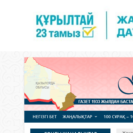
НЕГІЗГІ БЕТ
ЖАҢАЛЫҚТАР
100 СҰРАҚ – 
Жаңа