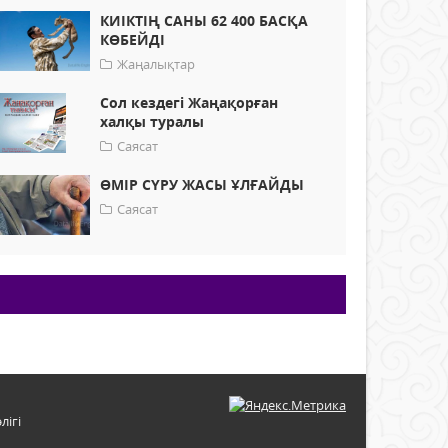
КИІКТІҢ САНЫ 62 400 БАСҚА
КӨБЕЙДІ
Жаңалықтар
Сол кездегі Жаңақорған
халқы туралы
Саясат
ӨМІР СҮРУ ЖАСЫ ҰЛҒАЙДЫ
Саясат
лігі