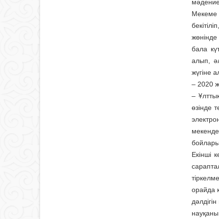
мәдениет
Мекеме 
бекітіл
жөнінде
бала кү
алып, ә
жүгіне а
– 2020 
– Ұлтты
өзінде 
электро
мекенде
бойлары
Екінші 
сарапта
тіркелм
орайда 
дәлдігін
науқаны 