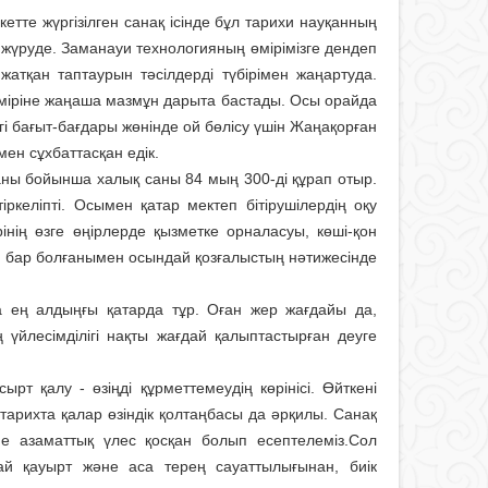
кетте жүргізілген санақ ісінде бұл тарихи науқанның
 жүруде. Заманауи технологияның өмірімізге дендеп
тқан таптаурын тәсілдерді түбірімен жаңартуда.
 өміріне жаңаша мазмұн дарыта бастады. Осы орайда
гі бағыт-бағдары жөнінде ой бөлісу үшін Жаңақорған
н сұхбаттасқан едік.
ны бойынша халық саны 84 мың 300-ді құрап отыр.
келіпті. Осымен қатар мектеп бітірушілердің оқу
інің өзге өңірлерде қызметке орналасуы, көші-қон
ім бар болғанымен осындай қозғалыстың нәтижесінде
 ең алдыңғы қатарда тұр. Оған жер жағдайы да,
йлесімділігі нақты жағдай қалыптастырған деуге
рт қалу - өзіңді құрметтемеудің көрінісі. Өйткені
, тарихта қалар өзіндік қолтаңбасы да әрқилы. Санақ
е азаматтық үлес қосқан болып есептелеміз.Сол
ай қауырт және аса терең сауаттылығынан, биік