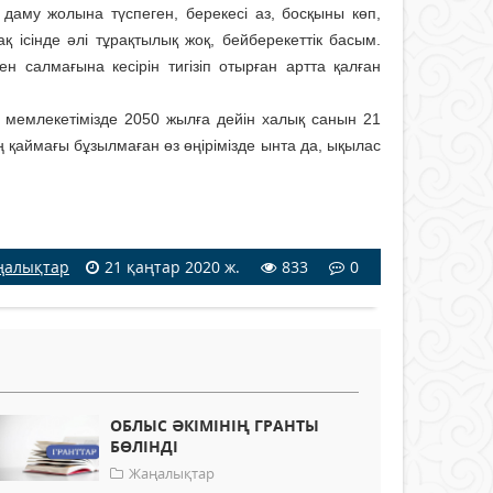
і даму жолына түспеген, берекесі аз, босқыны көп,
 ісінде әлі тұрақтылық жоқ, бейберекеттік басым.
салмағына кесірін тигізіп отырған артта қалған
ан мемлекетімізде 2050 жылға дейін халық санын 21
ң қаймағы бұзылмаған өз өңірімізде ынта да, ықылас
ңалықтар
21 қаңтар 2020 ж.
833
0
ОБЛЫС ӘКІМІНІҢ ГРАНТЫ
БӨЛІНДІ
Жаңалықтар