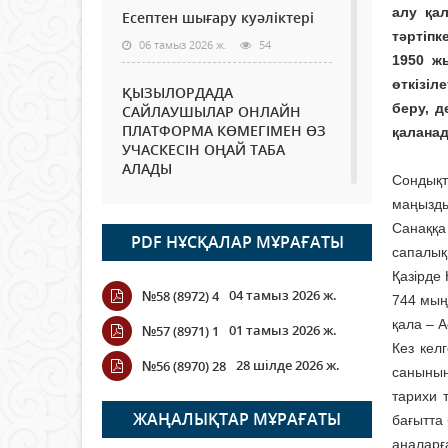
алу қа
Есептен шығару куәліктері
тәртіпк
06 тамыз 2026 ж.
54
1950 ж
өткізіл
ҚЫЗЫЛОРДАДА
беру, 
САЙЛАУШЫЛАР ОНЛАЙН
ПЛАТФОРМА КӨМЕГІМЕН ӨЗ
қалана
УЧАСКЕСІН ОҢАЙ ТАБА
АЛАДЫ
Сондықт
06 тамыз 2026 ж.
67
маңызды
Санаққа
PDF НҰСҚАЛАР МҰРАҒАТЫ
Open Air: Қызылорда
сапалық
облысы полиция
Қазірде
департаменті 20 мыңнан
04 тамыз 2026 ж.
№58 (8972) 4
астам көрерменнің
744 мың
қауіпсіздігін қамтамасыз етті
қала – А
01 тамыз 2026 ж.
№57 (8971) 1
06 тамыз 2026 ж.
77
Кез кел
28 шілде 2026 ж.
№56 (8970) 28
санының
Wi-Fi ҚАБЫРҒА АРҚЫЛЫ
тарихи 
ҚАЛАЙ ӨТЕДІ?
ЖАҢАЛЫҚТАР МҰРАҒАТЫ
бағытта
06 тамыз 2026 ж.
251
аналарға