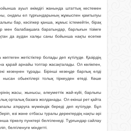
ойынша ауыл әкімдігі жанында штаттық кестемен
 саны, ондағы ел тұрғындарының жұмыспен қамтылуы
лығы бар, кәсіпкер қанша, жұмыс істемейтін, бірақ
р мен балабақшаға баратындар, барлығын тізімге
қтан да аудан халқы саны бойынша нақты есепке
өптеген жетістіктер болады деп күтілуде. Қазірдің
на қарай арнайы топтар жасақталады. Ол көлікпен,
кі кезеңнен тұрады. Бірінші кезеңде барлық елді
нысан обьектілері толық тіркеуден өтеді. Көше
рінің жасы, жынысы, әлеуметтік жай-күйі, барлығы
лық орталық базаға жолданады. Ол екінші рет қайта
палы атқаруға мүмкіндік береді деп күтілуде. Бұл
ріп, өзі және отбасы туралы деректердің нақты әрі
ша тіркелу пунктері белгіле­неді. Тұрғындар сайлау
іп, белгіленуге міндетті.