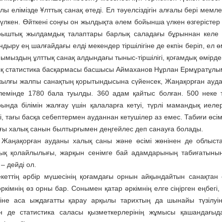
ы елімізде Ұлттық санақ өтеді. Ел тәуелсіздігін алғалы бері мемле
үлкен. Өйткені соңғы он жылдықта әлем бойынша үлкен өзгерістер
арыштық жылдамдық талаптары барлық саладағы бұрыннан келе жа
дыру ең шалғайдағы елді мекендер тіршілігіне де екпін беріп, ел
нымыздың ұлттық санақ алдындағы тыныс-тіршілігі, қоғамдық өмірде
қ статистика басқармасы басшысы Аймаханов Нұрлан Ермұратұлыме
жылғы жалпы санақтың қорытындысына сүйенсек, Жаңа­қорған ауда
емінде 1780 бала туылды. 360 адам қайтыс болған. 500 неке тір
ында білімін жалғау үшін қалаларға кетуі, түрлі мамандық иелер
і, тағы басқа себептермен ауданнан кетушілер аз емес. Табиғи өс
ғы халық санын былтырғымен деңгейлес деп санауға болады.
Жаңақорған ауданы халық саны және өсімі жөнінен де облыста
ық қолайлылығы, жарқын сенімге бай адамдарының табиғатының ү
– дейді ол.
кеттің әрбір мүшесінің қоғамдағы орнын айқындайтын санақтан сы
ркімнің өз орны бар. Сонымен қатар әркімнің елге сіңірген еңбегі
іне аса ыждағатты қарау арқылы тарихтың да шынайы түзілуін
н де статистика саласы қызметкерлерінің жұмысы қашандағыд