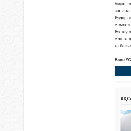
Біздің 
соғыста
Өздерін
мемлеке
Өз тәуе
млн-ға д
та басы
Баян Ү
ҰҚС