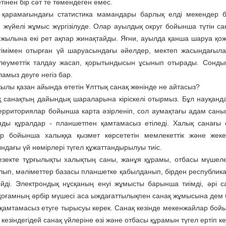
інен бір сәт те төмендеген емес.
қарамағындағы статис­тика мамандары барлық елді мекендер б
іп, жүйелі жұмыс жүргізілуде. Олар ауылдық округ бойынша түтін
 жылына екі рет ақпар жинақтайды. Яғни, ауылда қанша шаруа қожа
тімімен отырған үй шаруасындағы әйелдер, мектеп жасындағыла
леуметтік талдау жасап, қорытындысын ұсынып отырады. Сонды
ламыз деуге негіз бар.
жылы қазан айында өтетін Ұлттық санақ жөнінде не айтасыз?
қ санақтың дайындық шараларына кіріскелі отырмыз. Бұл науқанда к
территориялар бойынша карта әзірленіп, сол аумақтағы адам саны
нды құралдар - планшетпен қамтамасыз етіледі. Халық санағы е
р бойынша халыққа қызмет көрсететін мемлекеттік және жеке 
ндағы үй нөмірлері түгел құжаттандырылуы тиіс.
кезекте тұрғылықты халықтың саны, жанұя құрамы, отбасы мүшеле
лып, мәліметтер базасы план­шетке қабылданып, бірден республика
ейді. Электрондық нұсқаның енуі жұмысты барынша тиімді, әрі са
қоғамның әрбір мүшесі аса ыждағаттылықпен санақ жұмысына дем бе
 қамтамасыз етуге тырысуы керек. Санақ кезінде мекенжайлар бойын
кезіндегідей санақ үйлеріне өзі және отбасы құрамын түгел ертіп кел