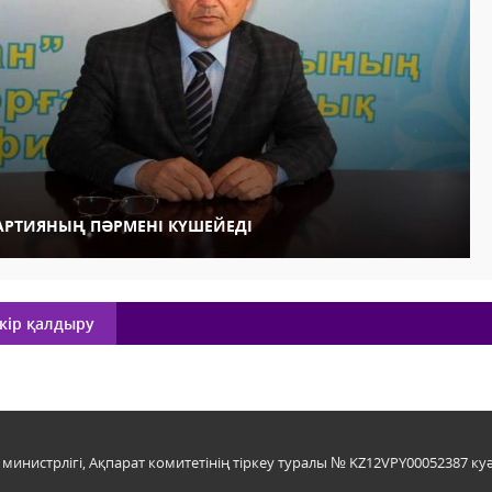
АРТИЯНЫҢ ПӘРМЕНІ КҮШЕЙЕДІ
кір қалдыру
инистрлігі, Ақпарат комитетінің тіркеу туралы № KZ12VPY00052387 куә