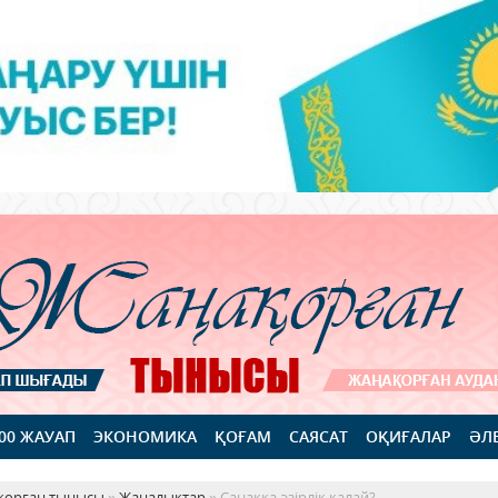
100 ЖАУАП
ЭКОНОМИКА
ҚОҒАМ
САЯСАТ
ОҚИҒАЛАР
ӘЛ
қорған тынысы
»
Жаңалықтар
» Санаққа әзірлік қалай?