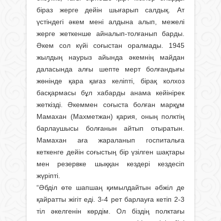
біраз жерге дейін шығарып салдық. Ат
үстіндегі әкем мені алдына алып, межелі
жерге жеткенше айналып-толғанып барды.
Әкем сол күйі соғыстан оралмады. 1945
жылдың наурыз айында әкемнің майдан
даласында алғы шепте мерт болғандығы
жөнінде қара қағаз келіпті, бірақ колхоз
басқармасы бұл хабарды анама кейінірек
жеткізді. Әкеммен соғыс­та болған марқұм
Мамахан (Махметжан) қария, оның полктің
барлаушысы болғанын айтып отыратын.
Мамахан аға жараланып госпитальға
кеткенге дейін соғыстың бір үзілген шақтары
мен резервке шыққан кездері кездесіп
жүріпті.
“Әбділ өте шапшаң қимылдайтын әбжіл де
қайратты жігіт еді. 3-4 рет барлауға кетіп 2-3
тіл әкелгенін көрдім. Ол біздің полктағы