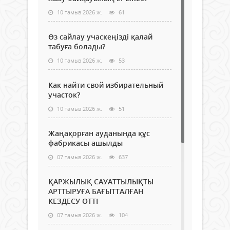
10 тамыз 2026 ж.
61
Өз сайлау учаскеңізді қалай
табуға болады?
10 тамыз 2026 ж.
53
Как найти свой избирательный
участок?
10 тамыз 2026 ж.
51
Жаңақорған ауданында құс
фабрикасы ашылды
07 тамыз 2026 ж.
637
ҚАРЖЫЛЫҚ САУАТТЫЛЫҚТЫ
АРТТЫРУҒА БАҒЫТТАЛҒАН
КЕЗДЕСУ ӨТТІ
07 тамыз 2026 ж.
104