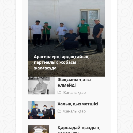
Арагерлерді ардақтайық
партиялық жобасы
жалғасуда
Жақсының аты
өлмейді
Жаңалықтар
Халық қызметшісі
Жаңалықтар
Қаршадай қыздың