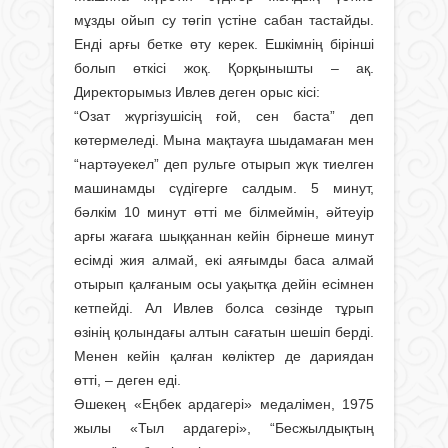
мұзды ойып су төгіп үстіне сабан тастайды.
Енді арғы бетке өту керек. Ешкімнің бірінші
болып өткісі жоқ. Қорқынышты – ақ.
Директорымыз Ивлев деген орыс кісі:
“Озат жүргізушісің ғой, сен баста” деп
көтермеледі. Мына мақтауға шыдамаған мен
“нартәуекел” деп рульге отырып жүк тиелген
машинамды сүдігерге салдым. 5 минут,
бәлкім 10 минут өтті ме білмеймін, әйтеуір
арғы жағаға шыққаннан кейін бірнеше минут
есімді жия алмай, екі аяғымды баса алмай
отырып қалғаным осы уақытқа дейін есімнен
кетпейді. Ал Ивлев болса сөзінде тұрып
өзінің қолындағы алтын сағатын шешіп берді.
Менен кейін қалған көліктер де дариядан
өтті, – деген еді.
Әшекең «Еңбек ардагері» медалімен, 1975
жылы «Тыл ардагері», “Бесжылдықтың