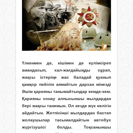
Үлкенмен де, кішімен де күлімсіреп
амандасып, хал-жағдайыңды сұрап,
жақсы істеріңе жас баладай қуанып
қамқор пейілін аямайтын дархан мінезді
Әшім қарияны танымайтындар кемде-кем.
Қарияны сонау алпысыншы жылдардан
бері жақсы танимын. Ол кезде жүк кө­лігін
айдайтын. Жетпісінші жылдардан бас­тап
жолаушылар тасымалдайтын автобус
жүргізушісі болды. Тоқсаныншы