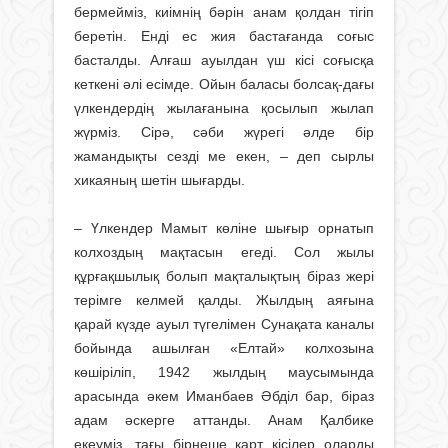
бермейміз, киімнің бәрін анам қолдан тігіп
беретін. Енді ес жия бастағанда соғыс
басталды. Алғаш ауылдан үш кісі соғысқа
кеткені әлі есімде. Ойын баласы болсақ-дағы
үлкендердің жылағанына қосылып жылап
жүрміз. Сірә, сәби жүрегі әлде бір
жамандықты сезді ме екен, – деп сырлы
хикаяның шетін шығарды.
– Үлкендер Мамыт көліне шығыр орна­тып
колхоздың мақтасын егеді. Сол жы­лы
құрғақшылық болып мақталық­тың біраз жері
терімге келмей қалды. Жыл­дың аяғына
қарай күзде ауыл түгелі­мен Сунақата каналы
бойында ашылған «Елтай» колхозына
көшіріліп, 1942 жылдың маусымында
арасында әкем Иманбаев Әбділ бар, біраз
адам әскерге аттанды. Анам Қалбике
екеуміз, тағы бірнеше қарт кісілер оларды