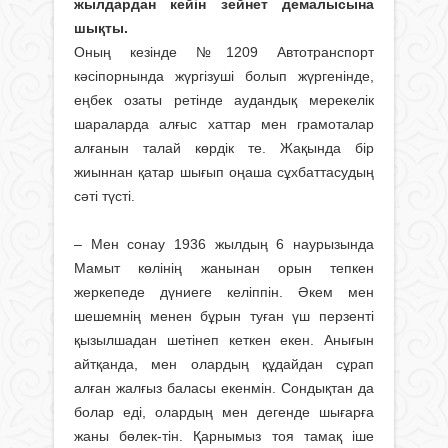
жылдардан кейін зейнет демалысына
шықты.
Оның кезінде №1209 Автотранспорт
кәсіпорнында жүргізуші болып жүргенінде,
еңбек озаты ретінде аудандық мерекелік
шараларда алғыс хаттар мен грамоталар
алғанын талай көрдік те. Жақында бір
жиыннан қатар шығып оңаша сұхбаттасудың
сәті түсті.
– Мен сонау 1936 жылдың 6 наурызында
Мамыт көлінің жанынан орын тепкен
жеркепеде дүниеге келіппін. Әкем мен
шешемнің менен бұрын туған үш перзенті
қызылшадан шетінеп кеткен екен. Анығын
айтқанда, мен олардың құдайдан сұрап
алған жалғыз баласы екенмін. Сондықтан да
болар еді, олардың мен дегенде шығарға
жаны бөлек-тін. Қарнымыз тоя тамақ іше