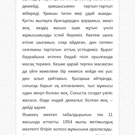
демейді, қамшысымен тартып-тартып
жібереді. Қамшы тиген жер удай ашиды.
Қатты жылауға бригадирден қорқамыз, амал
жоқ, көздің жасын ішке жұтып үнсіз
жұмысымызды істей береміз. Көктем шыға
егіске шығамыз, соқа айдаған, дән сепкен
сеялканы тартатын аттың үстіндеміз. Қырат
баурайына егілген бидай пісіп орылғанда
масақ тереміз. Кешке қарай терген масақтан
да үйге көжелікке бір немесе кейде екі уыс
дән алып қайтамыз. Қысқаша айтқанда,
соғысқа барып оқ атпағанмен, тыл жұмысы
одан жеңіл болған жоқ. Соғыста солдат үзіліс
жасаса, бізде ондай демалыс болған жоқ, –
дейді қария.
Әшекең мектеп табалдырығын тек 11
жасында аттапты. 1954 жылы жетіжыл­дық
мектепті бітіріп колхоз жұмысына араласады.