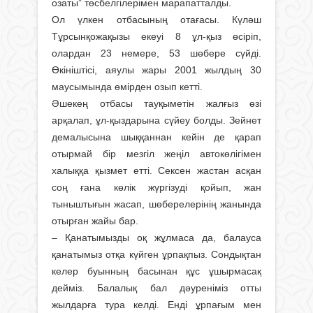
озаты” төсбелгілерімен марапатталды.
Ол үлкен отбасының отағасы. Күләш
Тұрсынқожақызы екеуі 8 ұл-қыз өсіріп,
олардан 23 немере, 53 шөбере сүйді.
Өкініштісі, аяулы жары 2001 жылдың 30
маусымында өмірден озып кетті.
Әшекең отбасы тауқыметін жалғыз өзі
арқалап, ұл-қыздарына сүйеу болды. Зейнет
демалысына шыққаннан кейін де қарап
отырмай бір мезгіл жеңіл автокөлігімен
халыққа қызмет етті. Сексен жастан асқан
соң ғана көлік жүргізуді қойып, жан
тыныштығын жасап, шөберелерінің жанында
отырған жайы бар.
– Қанатымызды оқ жұлмаса да, балауса
қанатымыз отқа күйген ұрпақпыз. Сондықтан
келер буынның басынан құс ұшырмасақ
дейміз. Балалық бал дәуреніміз отты
жылдарға тура келді. Енді ұрпағым мен