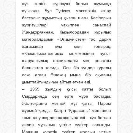
жүк көлігін жүргізуші болып жұмысқа
ауысады. Бұл Түгіскен массиві­нің игеру
басталып жұмыстың қызған шағы. Кәсіпорын
жүргізушілері уақытпен санаспай
Жаңақорғаннан, Қызылордадан құрылыс
материалдарын, «Өгізмүйістен» тас, дария
жағасынан құм мен топырақ,
«Казсельхозтехника» мекемесінен ауыл­
шаруашылық техникалары мен қосалқы
бөлшектер тасиды. Осы бір күндер туралы
еске алған Әшекең мына бір оқиғаны
ұмытпайтындығын айтып өткен еді.
– 1969 жылдың қысы қатты болып
Сырдарияда сең ерте жүре бастады.
Желтоқсанға жетпей мұз қатты. Паром
жүрмей қалды. Қазіргі “Қарасопы” мешітінен
төмендеу жерден қатқанына екі – күн болған
дария мұзының үстіне сүдігер салынды.
Машина жүретін сүдігер жолдың үстіне