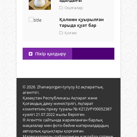
адалдығы
Оқиғалар
Қолмен қуырылған
тарыда қуат бар
Қоғам
Пікір қалдыру
© 2026. Zhanaqorgan-tynysy.kz ақпараттық
агенттігі.
Қазақстан Республикасы Ақпарат және
Қоғамдық даму министрлігі, Ақпарат
комитетінің тіркеу туралы № KZ12VPY00052387
куәлігі 21.07.2022 жылы берілген.
® Агенттік сайтында жарияланған барлық
мақалалар мен фото-бейне материалдардың
авторлық құқықтары қорғалған.
Материалдарды пайдаланған жағдайда сілтеме