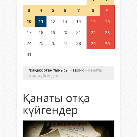
полиция департаменті 20
мыңнан астам көрерменнің
3
4
5
6
7
8
9
қауіпсіздігін қамтамасыз етті
10
11
12
13
14
06 тамыз 2026 ж.
155
15
16
17
18
19
20
21
22
23
24
25
26
27
28
29
30
31
Жаңақорған тынысы
»
Тарих
» Қанаты
отқа күйгендер
Қанаты отқа
күйгендер