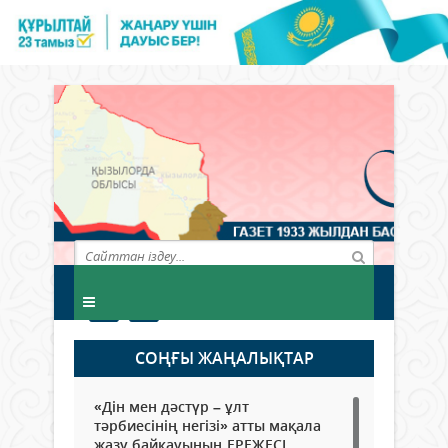
СОҢҒЫ ЖАҢАЛЫҚТАР
«Дін мен дәстүр – ұлт
тәрбиесінің негізі» атты мақала
жазу байқауының ЕРЕЖЕСІ