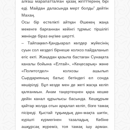
алғаш марапатталған қазақ жігітттерінің бірі
еді. Майдан даласында мерт болды” дейтін
Махаң.
Осы бір естелікті айтқан Әшекең жаңа
мекенге барғаннан кейінгі тұрмыс тіршілігі
жөнінде біраз әңгіме шертті.
– Тайпақкөл-Қандыарал көлдер жүйе­сінің
суын сол кездегі бірнеше колхоз пайдаланып
егіс екті. Жаңадан қазыла бастаған Сунақата
каналы бойына «Елтай», «Кеңесарық» және
«Политотдел» колхозы ашылып
Сырдарияның батыс бетіндегі ел сонда
көшірілді. Бұл кезде мен де жеті жасқа келіп
қалғанмын. Анам таңертеңнен қара кешке
дейін канал құрылысы басында. Кешқұрым
қайтар жолда отын арқалап келіп, бізге тамақ
пісіреді. Қыстай тұқымдық дән-мақта шитін,
күрішті күрмегінен тазаладық. Көбіне
ашқұрсақ жүреміз, тоя тамақ ішу арман.