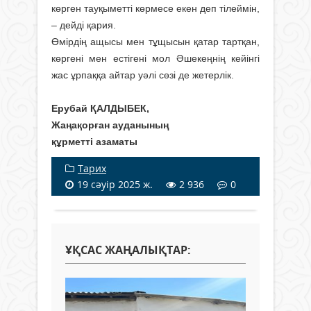
көрген тауқыметті көрмесе екен деп тілеймін,
– дейді қария.
Өмірдің ащысы мен тұщысын қатар тартқан,
көргені мен естігені мол Әшекеңнің кейінгі
жас ұрпаққа айтар уәлі сөзі де жетерлік.
Ерубай ҚАЛДЫБЕК,
Жаңақорған ауданының
құрметті азаматы
Тарих
19 сәуір 2025 ж.
2 936
0
ҰҚСАС ЖАҢАЛЫҚТАР: