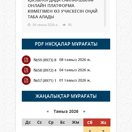
ОНЛАЙН ПЛАТФОРМА
КӨМЕГІМЕН ӨЗ УЧАСКЕСІН ОҢАЙ
ТАБА АЛАДЫ
06 тамыз 2026 ж.
90
Open Air: Қызылорда облысы
PDF НҰСҚАЛАР МҰРАҒАТЫ
полиция департаменті 20
мыңнан астам көрерменнің
қауіпсіздігін қамтамасыз етті
08 тамыз 2026 ж.
№59 (8973) 8
06 тамыз 2026 ж.
104
04 тамыз 2026 ж.
№58 (8972) 4
Wi-Fi ҚАБЫРҒА АРҚЫЛЫ ҚАЛАЙ
01 тамыз 2026 ж.
№57 (8971) 1
ӨТЕДІ?
06 тамыз 2026 ж.
267
ЖАҢАЛЫҚТАР МҰРАҒАТЫ
Как могут проголосовать
граждане Казахстана,
«
Тамыз 2026 »
находящиеся за рубежом?
Дс
Сс
Ср
Бс
Жм
Сб
Жс
05 тамыз 2026 ж.
148
1
2