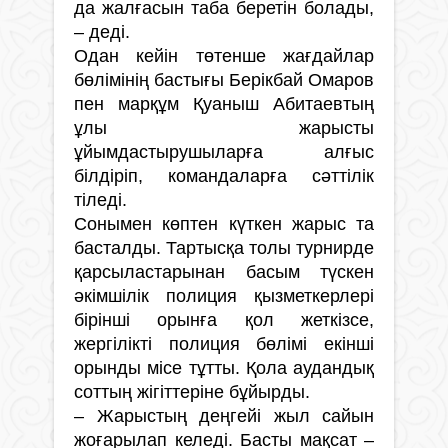
да жалғасын таба беретін болады,
– деді.
Одан кейін төтенше жағдайлар
бөлімінің бастығы Берікбай Омаров
пен марқұм Қуаныш Абитаевтың
ұлы жарысты
ұйымдастырушыларға алғыс
білдіріп, командаларға сәттілік
тіледі.
Сонымен көптен күткен жарыс та
басталды. Тартысқа толы турнирде
қарсыластарынан басым түскен
әкімшілік полиция қызметкерлері
бірінші орынға қол жеткізсе,
жергілікті полиция бөлімі екінші
орынды місе тұтты. Қола аудандық
соттың жігіттеріне бұйырды.
– Жарыстың деңгейі жыл сайын
жоғарылап келеді. Басты мақсат –