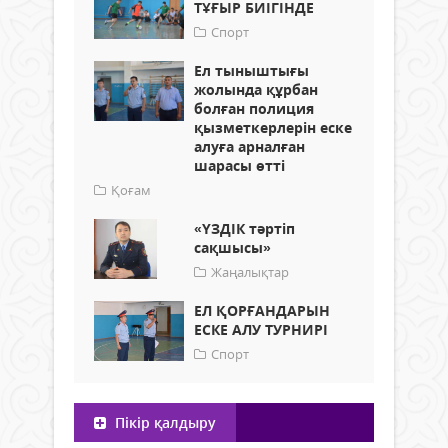
ТҰҒЫР БИІГІНДЕ
Спорт
Ел тыныштығы
жолында құрбан
болған полиция
қызметкерлерін еске
алуға арналған
шарасы өтті
Қоғам
«ҮЗДІК тәртіп
сақшысы»
Жаңалықтар
ЕЛ ҚОРҒАНДАРЫН
ЕСКЕ АЛУ ТУРНИРІ
Спорт
Пікір қалдыру