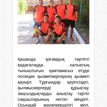
Қашанда қоғамдық тәртіпті
қадағалауда, халықтың
тыныштығын қамтамасыз етуде
полиция қызметкерлерінің қызметі
қауырт. Тұрғындар қауіпсіздігі,
қылмыскерлерді құрықтау,
заңсыздықтарды анықтау тәртіп
сақшыларының негізгі міндеті.
Осындай жауапкершілігі мол,