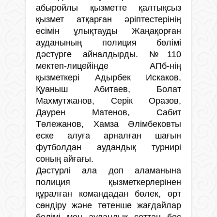
абыройлы қызметте қалтықсыз
қызмет атқарған әріптестерінің
есімін ұлықтауды Жаңақорған
ауданының полиция бөлімі
дәстүрге айналдырды. №110
мектеп-лицейінде АПб-нің
қызметкері Адырбек Искаков,
Қуаныш Абитаев, Болат
Махмутжанов, Серік Оразов,
Даурен Матенов, Сабит
Төлежанов, Хамза Әлімбековты
еске алуға арналған шағын
футболдан аудандық турнирі
соның айғағы.
Дәстүрлі ала доп аламанына
полиция қызметкерлерінен
құралған командадан бөлек, өрт
сөндіру және төтенше жағдайлар
бөлімі мен аудандық соттан бес