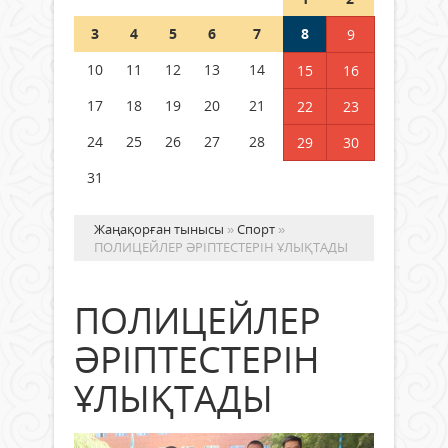
Шетелде жүрген Қазақстан
3
4
5
6
7
8
9
азаматтары қалай дауыс бере
алады?
10
11
12
13
14
15
16
05 тамыз 2026 ж.
160
17
18
19
20
21
22
23
24
25
26
27
28
29
30
31
Жаңақорған тынысы
»
Спорт
»
ПОЛИЦЕЙЛЕР ӘРІПТЕСТЕРІН ҰЛЫҚТАДЫ
ПОЛИЦЕЙЛЕР
ӘРІПТЕСТЕРІН
ҰЛЫҚТАДЫ