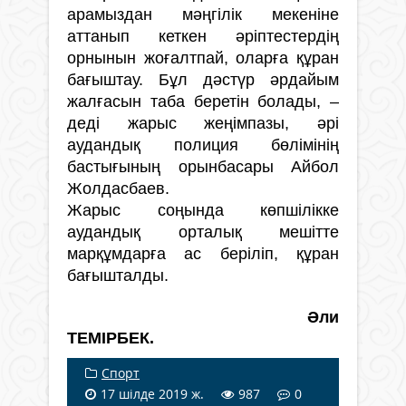
арамыздан мәңгілік мекеніне
аттанып кеткен әріптестердің
орнынын жоғалтпай, оларға құран
бағыштау. Бұл дәстүр әрдайым
жалғасын таба беретін болады, –
деді жарыс жеңімпазы, әрі
аудандық полиция бөлімінің
бастығының орынбасары Айбол
Жолдасбаев.
Жарыс соңында көпшілікке
аудандық орталық мешітте
марқұмдарға ас беріліп, құран
бағышталды.
Әли
ТЕМІРБЕК.
Спорт
17 шілде 2019 ж.
987
0