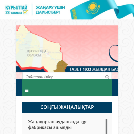
СОҢҒЫ ЖАҢАЛЫҚТАР
Жаңақорған ауданында құс
фабрикасы ашылды