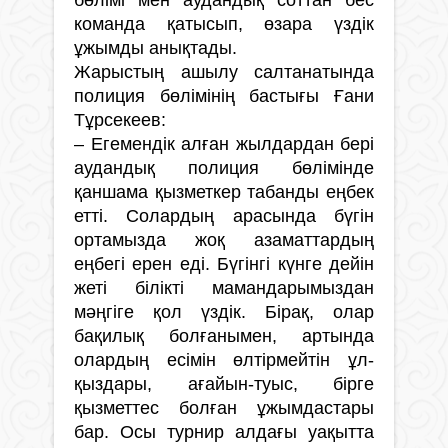
команда қатысып, өзара үздік
ұжымды анықтады.
Жарыстың ашылу салтанатында
полиция бөлімінің бастығы Ғани
Тұрсекеев:
– Егемендік алған жылдардан бері
аудандық полиция бөлімінде
қаншама қызметкер табанды еңбек
етті. Солардың арасында бүгін
ортамызда жоқ азаматтардың
еңбегі ерен еді. Бүгінгі күнге дейін
жеті білікті мамандарымыздан
мәңгіге қол үздік. Бірақ, олар
бақилық болғанымен, артында
олардың есімін өлтірмейтін ұл-
қыздары, ағайын-туыс, бірге
қызметтес болған ұжымдастары
бар. Осы турнир алдағы уақытта