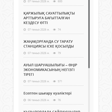
07 тамыз 2026 ж.
600
ҚАРЖЫЛЫҚ САУАТТЫЛЫҚТЫ
АРТТЫРУҒА БАҒЫТТАЛҒАН
КЕЗДЕСУ ӨТТІ
07 тамыз 2026 ж.
74
ЖАҢАҚОРҒАНДА СУ ТАРАТУ
СТАНЦИЯСЫ ІСКЕ ҚОСЫЛДЫ
07 тамыз 2026 ж.
79
АУЫЛ ШАРУАШЫЛЫҒЫ – ӨҢІР
ЭКОНОМИКАСЫНЫҢ НЕГІЗГІ
ТІРЕГІ
07 тамыз 2026 ж.
571
Есептен шығару куәліктері
06 тамыз 2026 ж.
76
ҚЫЗЫЛОРДАДА САЙЛАУШЫЛАР