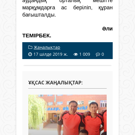
аудандық орталық мешітте
марқұмдарға ас беріліп, құран
бағышталды.
Әли
ТЕМІРБЕК.
Жаңалықтар
17 шілде 2019 ж.
1 009
0
ҰҚСАС ЖАҢАЛЫҚТАР: