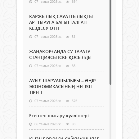
07 тамыз 2026 ж.
614
ҚАРЖЫЛЫҚ САУАТТЫЛЫҚТЫ
АРТТЫРУҒА БАҒЫТТАЛҒАН
КЕЗДЕСУ ӨТТІ
07 тамыз 2026 ж.
81
ЖАҢАҚОРҒАНДА СУ ТАРАТУ
СТАНЦИЯСЫ ІСКЕ ҚОСЫЛДЫ
07 тамыз 2026 ж.
85
АУЫЛ ШАРУАШЫЛЫҒЫ – ӨҢІР
ЭКОНОМИКАСЫНЫҢ НЕГІЗГІ
ТІРЕГІ
07 тамыз 2026 ж.
576
Есептен шығару куәліктері
06 тамыз 2026 ж.
83
ҚЫЗЫЛОРДАДА САЙЛАУШЫЛАР