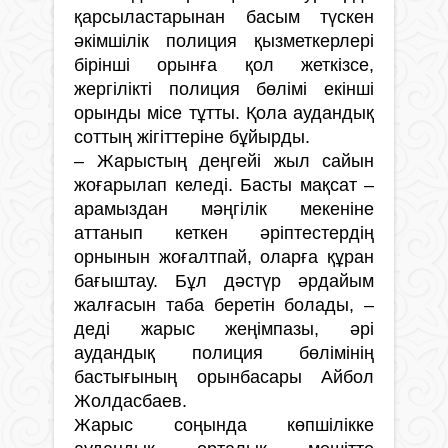
қарсыластарынан басым түскен
әкімшілік полиция қызметкерлері
бірінші орынға қол жеткізсе,
жергілікті полиция бөлімі екінші
орынды місе тұтты. Қола аудандық
соттың жігіттеріне бұйырды.
– Жарыстың деңгейі жыл сайын
жоғарылап келеді. Басты мақсат –
арамыздан мәңгілік мекеніне
аттанып кеткен әріптестердің
орнынын жоғалтпай, оларға құран
бағыштау. Бұл дәстүр әрдайым
жалғасын таба беретін болады, –
деді жарыс жеңімпазы, әрі
аудандық полиция бөлімінің
бастығының орынбасары Айбол
Жолдасбаев.
Жарыс соңында көпшілікке