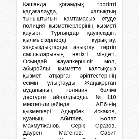
Қашанда қоғамдық тәртіпті
қадағалауда, халықтың
тыныштығын қамтамасыз етуде
полиция қызметкерлерінің қызметі
қауырт. Тұрғындар қауіпсіздігі,
қылмыскерлерді құрықтау,
заңсыздықтарды анықтау тәртіп
сақшыларының негізгі міндеті.
Осындай жауапкершілігі мол,
абыройлы қызметте қалтықсыз
қызмет атқарған әріптестерінің
есімін ұлықтауды Жаңақорған
ауданының полиция бөлімі
дәстүрге айналдырды. №110
мектеп-лицейінде АПб-нің
қызметкері Адырбек Искаков,
Қуаныш Абитаев, Болат
Махмутжанов, Серік Оразов,
Даурен Матенов, Сабит