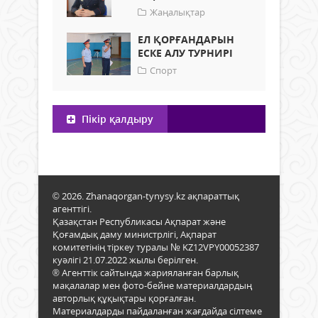
Жаңалықтар
ЕЛ ҚОРҒАНДАРЫН
ЕСКЕ АЛУ ТУРНИРІ
Спорт
Пікір қалдыру
© 2026. Zhanaqorgan-tynysy.kz ақпараттық
агенттігі.
Қазақстан Республикасы Ақпарат және
Қоғамдық даму министрлігі, Ақпарат
комитетінің тіркеу туралы № KZ12VPY00052387
куәлігі 21.07.2022 жылы берілген.
® Агенттік сайтында жарияланған барлық
мақалалар мен фото-бейне материалдардың
авторлық құқықтары қорғалған.
Материалдарды пайдаланған жағдайда сілтеме