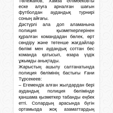
Төлежанов, Хамза Әлімбековты
еске алуға арналған шағын
футболдан аудандық турнирі
соның айғағы.
Дәстүрлі ала доп аламанына
полиция қызметкерлерінен
құралған командадан бөлек, өрт
сөндіру және төтенше жағдайлар
бөлімі мен аудандық соттан бес
команда қатысып, өзара үздік
ұжымды анықтады.
Жарыстың ашылу салтанатында
полиция бөлімінің бастығы Ғани
Тұрсекеев:
– Егемендік алған жылдардан бері
аудандық полиция бөлімінде
қаншама қызметкер табанды еңбек
етті. Солардың арасында бүгін
ортамызда жоқ азаматтардың