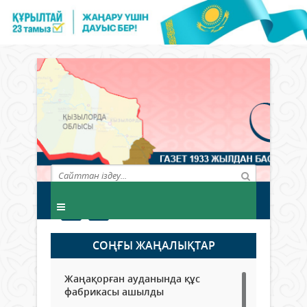
СОҢҒЫ ЖАҢАЛЫҚТАР
Жаңақорған ауданында құс
фабрикасы ашылды