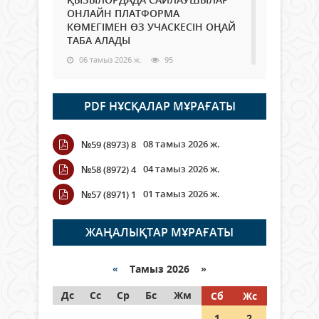
ОНЛАЙН ПЛАТФОРМА
КӨМЕГІМЕН ӨЗ УЧАСКЕСІН ОҢАЙ
ТАБА АЛАДЫ
06 тамыз 2026 ж.
95
Open Air: Қызылорда облысы
PDF НҰСҚАЛАР МҰРАҒАТЫ
полиция департаменті 20
мыңнан астам көрерменнің
қауіпсіздігін қамтамасыз етті
08 тамыз 2026 ж.
№59 (8973) 8
06 тамыз 2026 ж.
114
04 тамыз 2026 ж.
№58 (8972) 4
Wi-Fi ҚАБЫРҒА АРҚЫЛЫ ҚАЛАЙ
01 тамыз 2026 ж.
№57 (8971) 1
ӨТЕДІ?
06 тамыз 2026 ж.
273
ЖАҢАЛЫҚТАР МҰРАҒАТЫ
Как могут проголосовать
граждане Казахстана,
«
Тамыз 2026 »
находящиеся за рубежом?
Дс
Сс
Ср
Бс
Жм
Сб
Жс
05 тамыз 2026 ж.
154
1
2