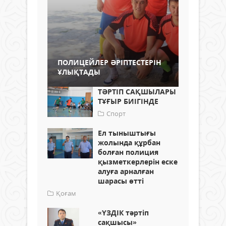
ПОЛИЦЕЙЛЕР ӘРІПТЕСТЕРІН
ҰЛЫҚТАДЫ
ТӘРТІП САҚШЫЛАРЫ
ТҰҒЫР БИІГІНДЕ
Спорт
Ел тыныштығы
жолында құрбан
болған полиция
қызметкерлерін еске
алуға арналған
шарасы өтті
Қоғам
«ҮЗДІК тәртіп
сақшысы»