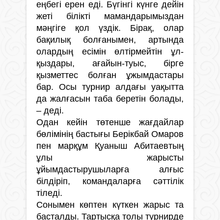
еңбегі ерен еді. Бүгінгі күнге дейін
жеті білікті мамандарымыздан
мәңгіге қол үздік. Бірақ, олар
бақилық болғанымен, артында
олардың есімін өлтірмейтін ұл-
қыздары, ағайын-туыс, бірге
қызметтес болған ұжымдастары
бар. Осы турнир алдағы уақытта
да жалғасын таба беретін болады,
– деді.
Одан кейін төтенше жағдайлар
бөлімінің бастығы Берікбай Омаров
пен марқұм Қуаныш Абитаевтың
ұлы жарысты
ұйымдастырушыларға алғыс
білдіріп, командаларға сәттілік
тіледі.
Сонымен көптен күткен жарыс та
басталды. Тартысқа толы турнирде