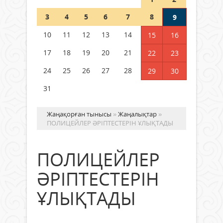
Шетелде жүрген Қазақстан
3
4
5
6
7
8
9
азаматтары қалай дауыс бере
алады?
10
11
12
13
14
15
16
05 тамыз 2026 ж.
164
17
18
19
20
21
22
23
24
25
26
27
28
29
30
31
Жаңақорған тынысы
»
Жаңалықтар
»
ПОЛИЦЕЙЛЕР ӘРІПТЕСТЕРІН ҰЛЫҚТАДЫ
ПОЛИЦЕЙЛЕР
ӘРІПТЕСТЕРІН
ҰЛЫҚТАДЫ