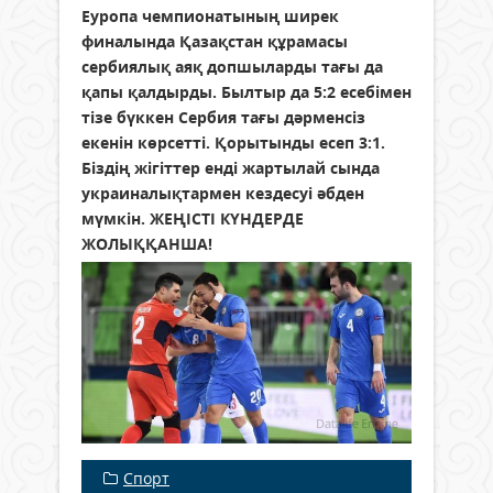
Еуропа чемпионатының ширек
финалында Қазақстан құрамасы
сербиялық аяқ допшыларды тағы да
қапы қалдырды. Былтыр да 5:2 есебімен
тізе бүккен Сербия тағы дәрменсіз
екенін көрсетті. Қорытынды есеп 3:1.
Біздің жігіттер енді жартылай сында
украиналықтармен кездесуі әбден
мүмкін. ЖЕҢІСТІ КҮНДЕРДЕ
ЖОЛЫҚҚАНША!
Спорт