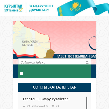
СОҢҒЫ ЖАҢАЛЫҚТАР
Есептен шығару куәліктері
06 тамыз 2026 ж.
38