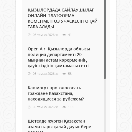
ҚЫЗЫЛОРДАДА САЙЛАУШЫЛАР
ОНЛАЙН ПЛАТФОРМА
КӨМЕГІМЕН ӨЗ УЧАСКЕСІН ОҢАЙ
ТАБА АЛАДЫ
06 тамыз 2026 ж.
41
Open Air: Қызылорда облысы
полиция департаменті 20
мыңнан астам көрерменнің
қауіпсіздігін қамтамасыз етті
06 тамыз 2026 ж.
53
Как могут проголосовать
граждане Казахстана,
находящиеся за рубежом?
05 тамыз 2026 ж.
113
Шетелде жүрген Қазақстан
азаматтары қалай дауыс бере