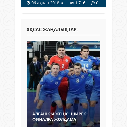
06 ақпан 2018 ж.
1 716
0
ҰҚСАС ЖАҢАЛЫҚТАР:
АЛҒАШҚЫ ЖЕҢІС. ШИРЕК
ФИНАЛҒА ЖОЛДАМА