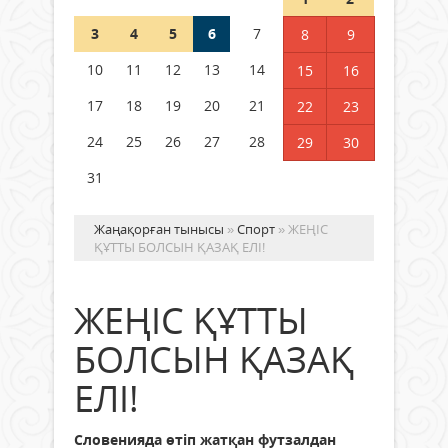
3
4
5
6
7
8
9
Германия аптап ыстыққа
байланысты суды үнемдей
10
11
12
13
14
15
16
бастады
17
18
19
20
21
22
23
04 тамыз 2026 ж.
88
24
25
26
27
28
29
30
31
Жаңақорған тынысы
»
Спорт
» ЖЕҢІС
ҚҰТТЫ БОЛСЫН ҚАЗАҚ ЕЛІ!
ЖЕҢІС ҚҰТТЫ
БОЛСЫН ҚАЗАҚ
ЕЛІ!
Словенияда өтіп жатқан футзалдан