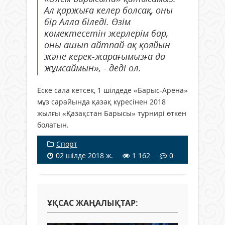
Ал қаржыға келер болсақ, оны
бір Алла біледі. Өзім
көмектесетін жерлерім бар,
оны ашып айтпай-ақ қояйын
және керек-жарағымызға да
жұмсаймын», - деді ол.
Еске сала кетсек, 1 шілдеде «Барыс-Арена»
мұз сарайында қазақ күресінен 2018
жылғы «Қазақстан Барысы» турнирі өткен
болатын.
Спорт
02 шілде 2018 ж.
1 162
0
ҰҚСАС ЖАҢАЛЫҚТАР: