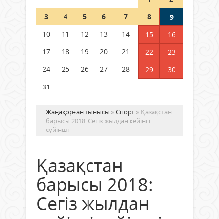
Шетелде жүрген Қазақстан
3
4
5
6
7
8
9
азаматтары қалай дауыс бере
алады?
10
11
12
13
14
15
16
05 тамыз 2026 ж.
172
17
18
19
20
21
22
23
24
25
26
27
28
29
30
31
Жаңақорған тынысы
»
Спорт
» Қазақстан
барысы 2018: Сегіз жылдан кейінгі
сүйінші
Қазақстан
барысы 2018:
Сегіз жылдан