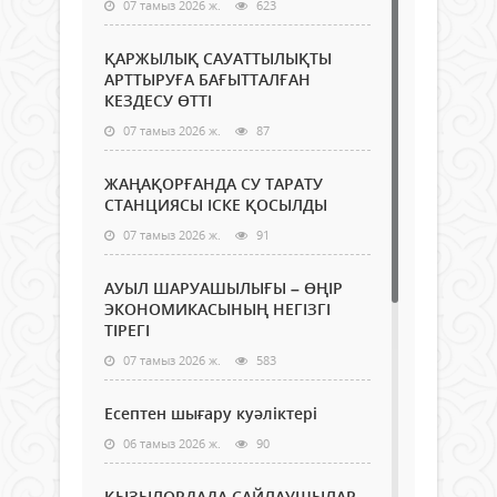
07 тамыз 2026 ж.
623
ҚАРЖЫЛЫҚ САУАТТЫЛЫҚТЫ
АРТТЫРУҒА БАҒЫТТАЛҒАН
КЕЗДЕСУ ӨТТІ
07 тамыз 2026 ж.
87
ЖАҢАҚОРҒАНДА СУ ТАРАТУ
СТАНЦИЯСЫ ІСКЕ ҚОСЫЛДЫ
07 тамыз 2026 ж.
91
АУЫЛ ШАРУАШЫЛЫҒЫ – ӨҢІР
ЭКОНОМИКАСЫНЫҢ НЕГІЗГІ
ТІРЕГІ
07 тамыз 2026 ж.
583
Есептен шығару куәліктері
06 тамыз 2026 ж.
90
ҚЫЗЫЛОРДАДА САЙЛАУШЫЛАР