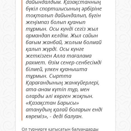
дайындалдым. Қазақстанның
бүкіл спортшысының әрбіріне
тоқталып дайындалып, бүгін
жеңімпаз болып қуанып
тұрмын. Осы күнді сегіз жыл
армандап келдім. Жыл сайын
бағым жанбай, жолым болмай
қалып жүрді. Осы күнге
жеткізген Алла тағалама
рахмет. Өзім сенер-сенбесімді
білмей, үлкен қуанышта
тұрмын. Сыртта
Қарағандының жанкүйерлері,
ата-анам күтіп тұр, мен
оларды әлі көрген жоқпын.
«Қазақстан Барысы»
атанудың қалай боларын енді
көреміз», - деді балуан.
Ол турнирге қатысатын балуандарды