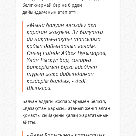
бөліп-жармай бәріне бірдей
дайындалғанын атап өтті.
«Мына балуан әлсіздеу деп
қараған жоқпын. 37 балуанға
да нақты-нақты тапсырма
қойып дайындалып келдім.
Оның ішінде Айбек Нұғымаров,
Ұлан Рысқұл бар, соларға
бапкеріммен бірге әдейілеп
тұрып жеке дайындалған
кездерім болды», - деді
Шынкеев.
Балуан алдағы жоспарларымен бөлісіп,
«Қазақстан Барысы» атанып жеңіп алған
қомақты сыйақыны қалай жарататынын
айтты.
«Әлем Барысына» қатысамыз.