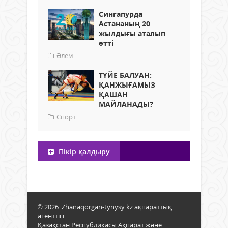
Сингапурда
Астананың 20
жылдығы аталып
өтті
Әлем
ТҮЙЕ БАЛУАН:
ҚАНЖЫҒАМЫЗ
ҚАШАН
МАЙЛАНАДЫ?
Спорт
Пікір қалдыру
© 2026. Zhanaqorgan-tynysy.kz ақпараттық
агенттігі.
Қазақстан Республикасы Ақпарат және