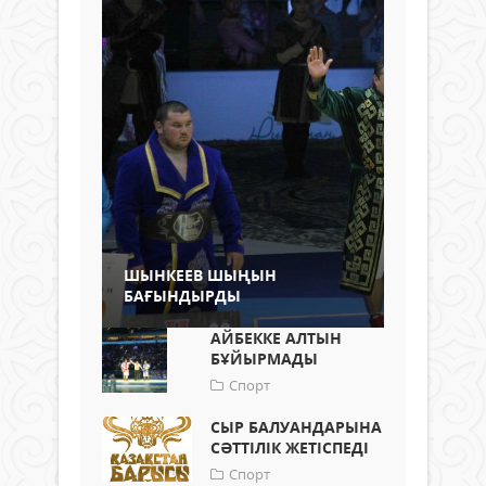
ШЫНКЕЕВ ШЫҢЫН
БАҒЫНДЫРДЫ
АЙБЕККЕ АЛТЫН
БҰЙЫРМАДЫ
Спорт
СЫР БАЛУАНДАРЫНА
СӘТТІЛІК ЖЕТІСПЕДІ
Спорт