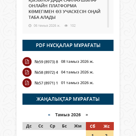
ОНЛАЙН ПЛАТФОРМА
КӨМЕГІМЕН ӨЗ УЧАСКЕСІН ОҢАЙ
ТАБА АЛАДЫ
06 тамыз 2026 ж.
102
Open Air: Қызылорда облысы
PDF НҰСҚАЛАР МҰРАҒАТЫ
полиция департаменті 20
мыңнан астам көрерменнің
қауіпсіздігін қамтамасыз етті
08 тамыз 2026 ж.
№59 (8973) 8
06 тамыз 2026 ж.
125
04 тамыз 2026 ж.
№58 (8972) 4
Wi-Fi ҚАБЫРҒА АРҚЫЛЫ ҚАЛАЙ
01 тамыз 2026 ж.
№57 (8971) 1
ӨТЕДІ?
06 тамыз 2026 ж.
279
ЖАҢАЛЫҚТАР МҰРАҒАТЫ
Как могут проголосовать
граждане Казахстана,
«
Тамыз 2026 »
находящиеся за рубежом?
Дс
Сс
Ср
Бс
Жм
Сб
Жс
05 тамыз 2026 ж.
161
1
2