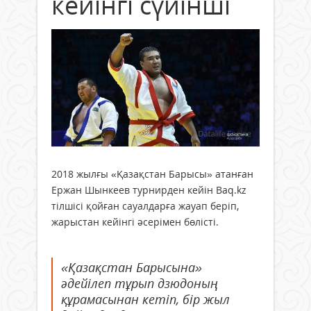
кейінгі сүйінші
2018 жылғы «Қазақстан Барысы» атанған
Ержан Шынкеев турнирден кейін Baq.kz
тілшісі қойған сауалдарға жауап беріп,
жарыстан кейінгі әсерімен бөлісті.
«Қазақстан Барысына»
әдейілеп тұрып дзюдоның
құрамасынан кетіп, бір жыл