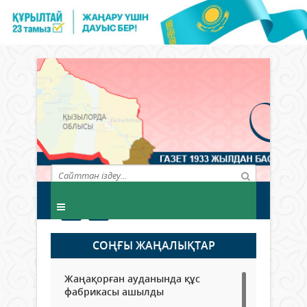
СОҢҒЫ ЖАҢАЛЫҚТАР
Жаңақорған ауданында құс
фабрикасы ашылды