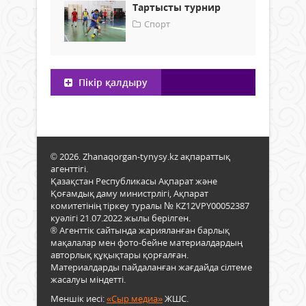
Тартысты турнир
Спорт
Пікір қалдыру
© 2026. Zhanaqorgan-tynysy.kz ақпараттық
агенттігі.
Қазақстан Республикасы Ақпарат және
Қоғамдық даму министрлігі, Ақпарат
комитетінің тіркеу туралы № KZ12VPY00052387
куәлігі 21.07.2022 жылы берілген.
® Агенттік сайтында жарияланған барлық
мақалалар мен фото-бейне материалдардың
авторлық құқықтары қорғалған.
Материалдарды пайдаланған жағдайда сілтеме
жасалуы міндетті.
Меншік иесі:
«Сыр медиа»
ЖШС.