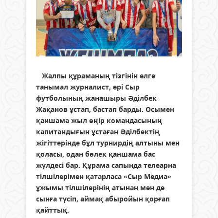
Жалпы құраманың тізгінін елге
танымал журналист, әрі Сыр
футболының жанашыры Әділбек
Жақанов ұстап, бастап барды. Осымен
қаншама жыл өңір командасының
капитандығын ұстаған Әділбектің
жігіттерінде бұл турнирдің алтыны мен
қоласы, одан бөлек қаншама бас
жүлдесі бар. Құрама сапында телеарна
тілшілерімен қатарласа «Сыр Медиа»
ұжымы тілшілерінің атынан мен де
сынға түсіп, аймақ абыройын қорғап
қайттық.