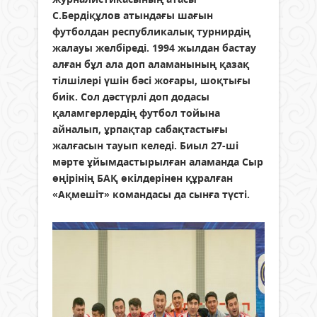
С.Бердіқұлов атындағы шағын
футболдан республикалық турнирдің
жалауы желбіреді. 1994 жылдан бастау
алған бұл ала доп аламанының қазақ
тілшілері үшін бәсі жоғары, шоқтығы
биік. Сол дәстүрлі доп додасы
қаламгерлердің футбол тойына
айналып, ұрпақтар сабақтастығы
жалғасын тауып келеді. Биыл 27-ші
мәрте ұйымдастырылған аламанда Сыр
өңірінің БАҚ өкілдерінен құралған
«Ақмешіт» командасы да сынға түсті.