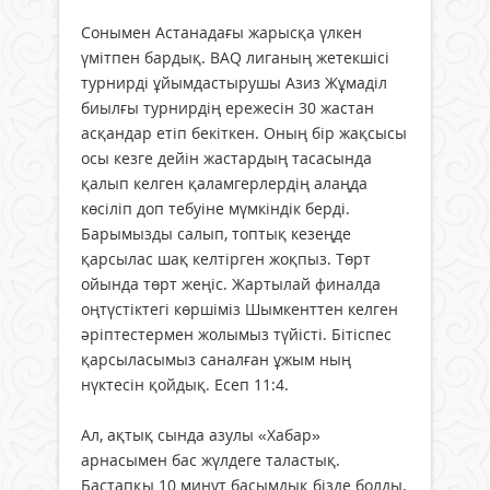
Сонымен Астанадағы жарысқа үлкен
үмітпен бардық. BAQ лиганың жетекшісі
турнирді ұйымдастырушы Азиз Жұмаділ
биылғы турнирдің ережесін 30 жастан
асқандар етіп бекіткен. Оның бір жақсысы
осы кезге дейін жастардың тасасында
қалып келген қаламгерлердің алаңда
көсіліп доп тебуіне мүмкіндік берді.
Барымызды салып, топтық кезеңде
қарсылас шақ келтірген жоқпыз. Төрт
ойында төрт жеңіс. Жартылай финалда
оңтүстіктегі көршіміз Шымкенттен келген
әріптестермен жолымыз түйісті. Бітіспес
қарсыласымыз саналған ұжым ның
нүктесін қойдық. Есеп 11:4.
Ал, ақтық сында азулы «Хабар»
арнасымен бас жүлдеге таластық.
Бастапқы 10 минут басымдық бізде болды.