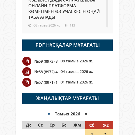
ОНЛАЙН ПЛАТФОРМА
КӨМЕГІМЕН ӨЗ УЧАСКЕСІН ОҢАЙ
ТАБА АЛАДЫ
06 тамыз 2026 ж.
113
Open Air: Қызылорда облысы
PDF НҰСҚАЛАР МҰРАҒАТЫ
полиция департаменті 20
мыңнан астам көрерменнің
қауіпсіздігін қамтамасыз етті
08 тамыз 2026 ж.
№59 (8973) 8
06 тамыз 2026 ж.
143
04 тамыз 2026 ж.
№58 (8972) 4
Wi-Fi ҚАБЫРҒА АРҚЫЛЫ ҚАЛАЙ
01 тамыз 2026 ж.
№57 (8971) 1
ӨТЕДІ?
06 тамыз 2026 ж.
288
ЖАҢАЛЫҚТАР МҰРАҒАТЫ
Как могут проголосовать
граждане Казахстана,
«
Тамыз 2026 »
находящиеся за рубежом?
Дс
Сс
Ср
Бс
Жм
Сб
Жс
05 тамыз 2026 ж.
168
1
2