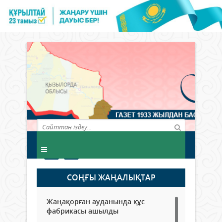
СОҢҒЫ ЖАҢАЛЫҚТАР
Жаңақорған ауданында құс
фабрикасы ашылды