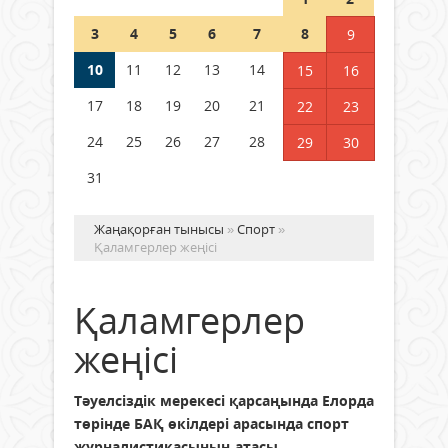
Шетелде жүрген Қазақстан
3
4
5
6
7
8
9
азаматтары қалай дауыс бере
алады?
10
11
12
13
14
15
16
05 тамыз 2026 ж.
180
17
18
19
20
21
22
23
24
25
26
27
28
29
30
31
Жаңақорған тынысы
»
Спорт
»
Қаламгерлер жеңісі
Қаламгерлер
жеңісі
Тәуелсіздік мерекесі қарсаңында Елорда
төрінде БАҚ өкілдері арасында спорт
журналистикасының атасы