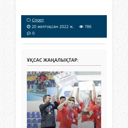
Спорт
20 желтоқсан 2022 ж.
786
0
ҰҚСАС ЖАҢАЛЫҚТАР: