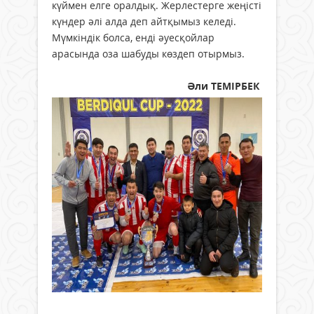
күймен елге оралдық. Жерлестерге жеңісті
күндер әлі алда деп айтқымыз келеді.
Мүмкіндік болса, енді әуесқойлар
арасында оза шабуды көздеп отырмыз.
Әли ТЕМІРБЕК