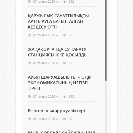
07 тамыз 2026 ж.
632
ҚАРЖЫЛЫҚ САУАТТЫЛЫҚТЫ
АРТТЫРУҒА БАҒЫТТАЛҒАН
КЕЗДЕСУ ӨТТІ
07 тамыз 2026 ж.
99
ЖАҢАҚОРҒАНДА СУ ТАРАТУ
СТАНЦИЯСЫ ІСКЕ ҚОСЫЛДЫ
07 тамыз 2026 ж.
99
АУЫЛ ШАРУАШЫЛЫҒЫ – ӨҢІР
ЭКОНОМИКАСЫНЫҢ НЕГІЗГІ
ТІРЕГІ
07 тамыз 2026 ж.
593
Есептен шығару куәліктері
06 тамыз 2026 ж.
99
ҚЫЗЫЛОРДАДА САЙЛАУШЫЛАР