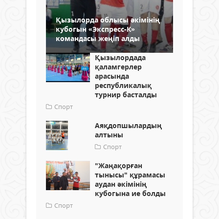
Қызылорда облысы әкімінің
кубогын «Экспресс-К»
командасы жеңіп алды
Қызылордада
қаламгерлер
арасында
республикалық
турнир басталды
Спорт
Аяқдопшылардың
алтыны
Спорт
"Жаңақорған
тынысы" құрамасы
аудан әкімінің
кубогына ие болды
Спорт