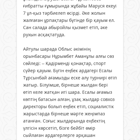
ғибратты ғұмырында жұбайы Маруся екеуі
7 ұл-қыз тәрбиелеп өсірді. Әке жолын
жалғаған ұрпақтары бүгінде бір қауым ел.
Сан салада абыройлы қызмет етіп, әке
рухын асқақтатуда.
Айтулы шарада Облыс әкімінің
орынбасары Нұрымбет Аманұлы алғы сөз
сөйледі: – Қадірменді қонақтар, спорт
сүйер қауым. Бүгін еңбек ардагері Есалы
Тұрсынбай ағамызды еске алу турнирі өтіп
жатыр. Білуімше, бірнеше жылдан бері
өтіп келе жатқан игі шара. Есалы ағамыз
көптің батасын алған, ұзақ жылдар совхоз
директоры болып еңбек етіп, социалистік
жарыстарда бірнеше мәрте жеңімпаз
атанған. Соғыс жылдарында еңбектің
үлгісін көрсетіп, бізге бейбіт өмір
сыйлаған ардагерлерге әрқашан