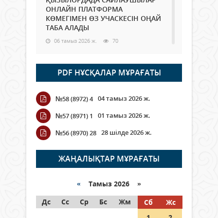
ОНЛАЙН ПЛАТФОРМА
КӨМЕГІМЕН ӨЗ УЧАСКЕСІН ОҢАЙ
ТАБА АЛАДЫ
06 тамыз 2026 ж.
70
Open Air: Қызылорда облысы
PDF НҰСҚАЛАР МҰРАҒАТЫ
полиция департаменті 20
мыңнан астам көрерменнің
қауіпсіздігін қамтамасыз етті
04 тамыз 2026 ж.
№58 (8972) 4
06 тамыз 2026 ж.
81
01 тамыз 2026 ж.
№57 (8971) 1
Wi-Fi ҚАБЫРҒА АРҚЫЛЫ ҚАЛАЙ
28 шілде 2026 ж.
№56 (8970) 28
ӨТЕДІ?
06 тамыз 2026 ж.
252
ЖАҢАЛЫҚТАР МҰРАҒАТЫ
Как могут проголосовать
граждане Казахстана,
«
Тамыз 2026 »
находящиеся за рубежом?
Дс
Сс
Ср
Бс
Жм
Сб
Жс
05 тамыз 2026 ж.
131
1
2