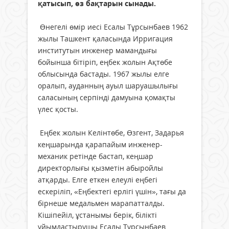
қатысып, өз бақтарын сынады.
Өнегелі өмір иесі Есалы Тұрсынбаев 1962
жылы Ташкент қаласында Ирригация
институтын инженер мамандығы
бойынша бітіріп, еңбек жолын Ақтөбе
облысында бастады. 1967 жылы елге
оралып, ауданның ауыл шаруашылығы
саласының серпінді дамуына қомақты
үлес қосты.
Еңбек жолын Келінтөбе, Өзгент, Задарья
кеңшарында қарапайым инженер-
механик ретінде бастап, кеңшар
директорлығы қызметін абыройлы
атқарды. Елге еткен елеулі еңбегі
ескеріліп, «Еңбектегі ерлігі үшін», тағы да
бірнеше медальмен марапатталды.
Кішіпейіл, ұстанымы берік, білікті
ұйымдастырушы Есалы Тұрсынбаев