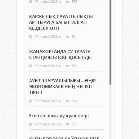
07 тамыз 2026 ж.
573
ҚАРЖЫЛЫҚ САУАТТЫЛЫҚТЫ
АРТТЫРУҒА БАҒЫТТАЛҒАН
КЕЗДЕСУ ӨТТІ
07 тамыз 2026 ж.
51
ЖАҢАҚОРҒАНДА СУ ТАРАТУ
СТАНЦИЯСЫ ІСКЕ ҚОСЫЛДЫ
07 тамыз 2026 ж.
51
АУЫЛ ШАРУАШЫЛЫҒЫ – ӨҢІР
ЭКОНОМИКАСЫНЫҢ НЕГІЗГІ
ТІРЕГІ
07 тамыз 2026 ж.
544
Есептен шығару куәліктері
06 тамыз 2026 ж.
57
ҚЫЗЫЛОРДАДА САЙЛАУШЫЛАР