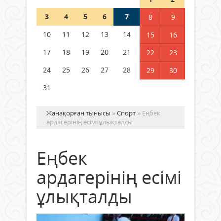
Шетелде жүрген Қазақстан
3
4
5
6
7
8
9
азаматтары қалай дауыс бере
алады?
10
11
12
13
14
15
16
05 тамыз 2026 ж.
142
17
18
19
20
21
22
23
24
25
26
27
28
29
30
31
Жаңақорған тынысы
»
Спорт
» Еңбек
ардагерінің есімі ұлықталды
Еңбек
ардагерінің есімі
ұлықталды