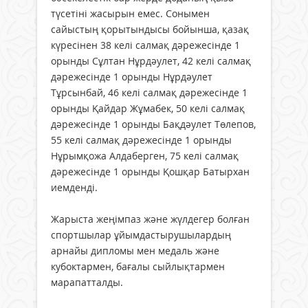
түсетіні жасырын емес. Сонымен
сайыстың қорытындысы бойынша, қазақ
күресінен 38 келі салмақ дәрежесінде 1
орынды Сұлтан Нұрдәулет, 42 келі салмақ
дәрежесінде 1 орынды Нұрдәулет
Тұрсынбай, 46 келі салмақ дәрежесінде 1
орынды Қайдар Жұмабек, 50 келі салмақ
дәрежесінде 1 орынды Бақдәулет Төлепов,
55 келі салмақ дәрежесінде 1 орынды
Нұрымқожа Алдаберген, 75 келі салмақ
дәрежесінде 1 орынды Қошқар Батырхан
иемденді.
Жарыста жеңімпаз және жүлдегер болған
спортшылар ұйымдастырушылардың
арнайы дипломы мен медаль және
кубоктармен, бағалы сыйлықтармен
марапатталды.