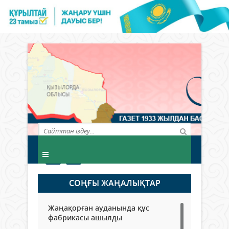
СОҢҒЫ ЖАҢАЛЫҚТАР
Жаңақорған ауданында құс
фабрикасы ашылды