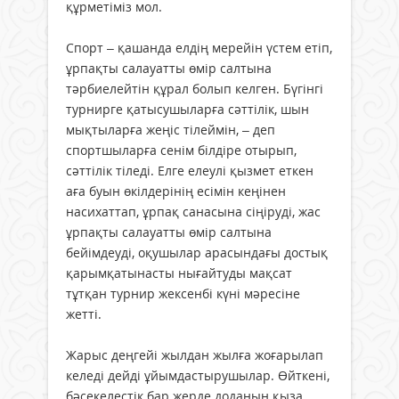
құрметіміз мол.
Спорт – қашанда елдің мерейін үстем етіп,
ұрпақты салауатты өмір салтына
тәрбиелейтін құрал болып келген. Бүгінгі
турнирге қатысушыларға сәттілік, шын
мықтыларға жеңіс тілеймін, – деп
спортшыларға сенім білдіре отырып,
сәттілік тіледі. Елге елеулі қызмет еткен
аға буын өкілдерінің есімін кеңінен
насихаттап, ұрпақ санасына сіңіруді, жас
ұрпақты салауатты өмір салтына
бейімдеуді, оқушылар арасындағы достық
қарымқатынасты нығайтуды мақсат
тұтқан турнир жексенбі күні мәресіне
жетті.
Жарыс деңгейі жылдан жылға жоғарылап
келеді дейді ұйымдастырушылар. Өйткені,
бәсекелестік бар жерде доданың қыза