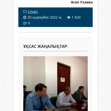
Әсел Рзаева
Спорт
20 қыркүйек 2022 ж.
1 620
0
ҰҚСАС ЖАҢАЛЫҚТАР: