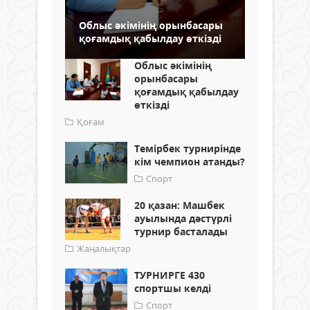
Облыс әкімінің орынбасары
қоғамдық қабылдау өткізді
Облыс әкімінің
орынбасары
қоғамдық қабылдау
өткізді
Қоғам
Темірбек турнирінде
кім чемпион атанды?
Спорт
20 қазан: Машбек
ауылында дәстүрлі
турнир басталады
Жаңалықтар
ТУРНИРГЕ 430
спортшы келді
Спорт