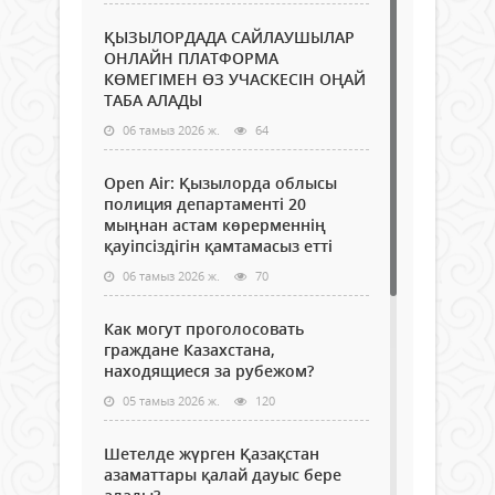
ҚЫЗЫЛОРДАДА САЙЛАУШЫЛАР
ОНЛАЙН ПЛАТФОРМА
КӨМЕГІМЕН ӨЗ УЧАСКЕСІН ОҢАЙ
ТАБА АЛАДЫ
06 тамыз 2026 ж.
64
Open Air: Қызылорда облысы
полиция департаменті 20
мыңнан астам көрерменнің
қауіпсіздігін қамтамасыз етті
06 тамыз 2026 ж.
70
Как могут проголосовать
граждане Казахстана,
находящиеся за рубежом?
05 тамыз 2026 ж.
120
Шетелде жүрген Қазақстан
азаматтары қалай дауыс бере