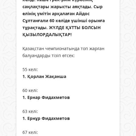
саңлақтары жарысты аяқтады. Сыр
елінің үмітін арқалаған Айдос
Сұлтанғали 60 келіде үшінші орынға
тұрақтады. ЖҮЛДЕ ҚҰТТЫ БОЛСЫН
ҚЫЗЫЛОРДАЛЫҚТАР!
Қазақстан чемпионатында топ жарған
балуандарды тізіп өтсек:
55 келі:
1. Қорлан Жақанша
60 келі:
1. Ернар Фидахметов
63 келі:
1. Ернұр Фидахметов
67 келі: