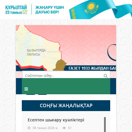
СОҢҒЫ ЖАҢАЛЫҚТАР
Есептен шығару куәліктері
06 тамыз 2026 ж.
51