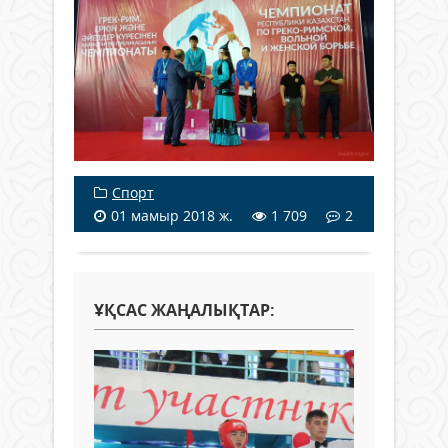
Спорт
01 мамыр 2018 ж.
1 709
2
ҰҚСАС ЖАҢАЛЫҚТАР: