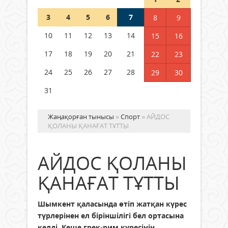
3
4
5
6
7
8
9
Германия аптап ыстыққа
байланысты суды үнемдей
10
11
12
13
14
15
16
бастады
17
18
19
20
21
22
23
04 тамыз 2026 ж.
98
24
25
26
27
28
29
30
31
Жаңақорған тынысы
»
Спорт
» АЙДОС
ҚОЛАНЫ ҚАНАҒАТ ТҰТТЫ
АЙДОС ҚОЛАНЫ
ҚАНАҒАТ ТҰТТЫ
Шымкент қаласында өтіп жатқан күрес
түрлерінен ел біріншілігі бел ортасына
келді. Кеше грек-рим күресінің