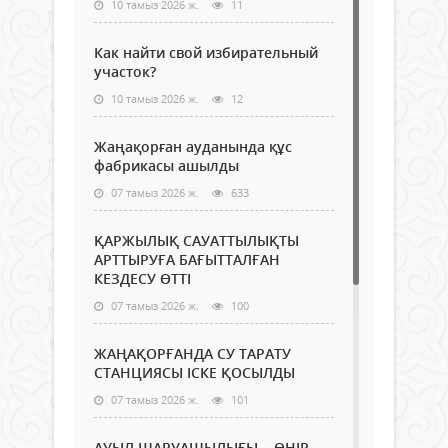
10 тамыз 2026 ж.
11
Как найти свой избирательный
участок?
10 тамыз 2026 ж.
12
Жаңақорған ауданында құс
фабрикасы ашылды
07 тамыз 2026 ж.
633
ҚАРЖЫЛЫҚ САУАТТЫЛЫҚТЫ
АРТТЫРУҒА БАҒЫТТАЛҒАН
КЕЗДЕСУ ӨТТІ
07 тамыз 2026 ж.
100
ЖАҢАҚОРҒАНДА СУ ТАРАТУ
СТАНЦИЯСЫ ІСКЕ ҚОСЫЛДЫ
07 тамыз 2026 ж.
101
АУЫЛ ШАРУАШЫЛЫҒЫ – ӨҢІР