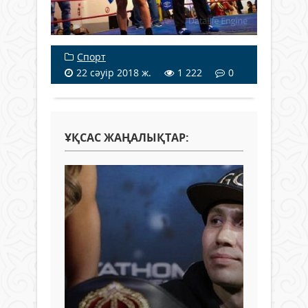
Спорт
22 сәуір 2018 ж.
1 222
0
ҰҚСАС ЖАҢАЛЫҚТАР: