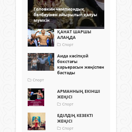
Головкин чемпиондық
белбеуінен айырылып қалуы
мүмкін
ҚАНАТ ШАРШЫ
АЛАҢДА
Спорт
Аида кәсіпқой
бокстағы
карьерасын жеңіспен
бастады
Спорт
АРМАННЫҢ ЕКІНШІ
ЖЕҢІСІ
Спорт
ЕДІЛДІҢ КЕЗЕКТІ
ЖЕҢІСІ
Спорт