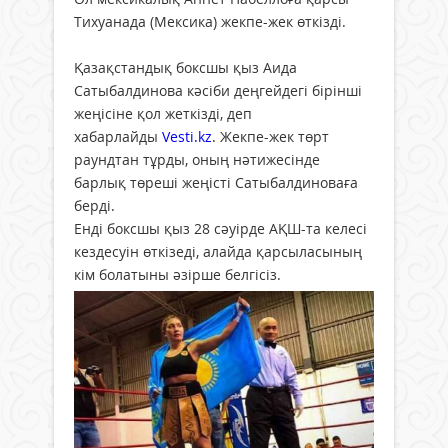
Тихуанада (Мексика) жекпе-жек өткізді.
Қазақстандық боксшы қыз Аида
Сатыбалдинова кәсіби деңгейдегі бірінші
жеңісіне қол жеткізді, деп
хабарлайды
Vesti.kz
. Жекпе-жек төрт
раундтан тұрды, оның нәтижесінде
барлық төреші жеңісті Сатыбалдиноваға
берді.
Енді боксшы қыз 28 сәуірде АҚШ-та келесі
кездесуін өткізеді, алайда қарсыласының
кім болатыны әзірше белгісіз.