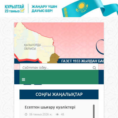
СОҢҒЫ ЖАҢАЛЫҚТАР
Есептен шығару куәліктері
06 тамыз 2026 ж.
48