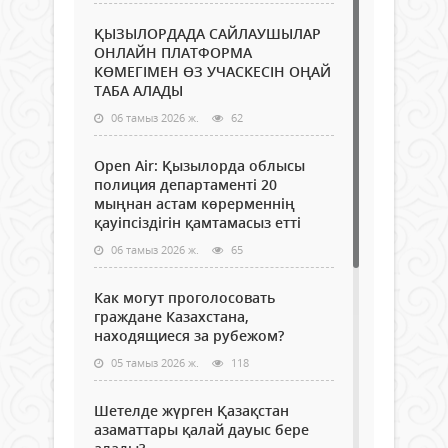
ҚЫЗЫЛОРДАДА САЙЛАУШЫЛАР
ОНЛАЙН ПЛАТФОРМА
КӨМЕГІМЕН ӨЗ УЧАСКЕСІН ОҢАЙ
ТАБА АЛАДЫ
06 тамыз 2026 ж.
62
Open Air: Қызылорда облысы
полиция департаменті 20
мыңнан астам көрерменнің
қауіпсіздігін қамтамасыз етті
06 тамыз 2026 ж.
65
Как могут проголосовать
граждане Казахстана,
находящиеся за рубежом?
05 тамыз 2026 ж.
118
Шетелде жүрген Қазақстан
азаматтары қалай дауыс бере