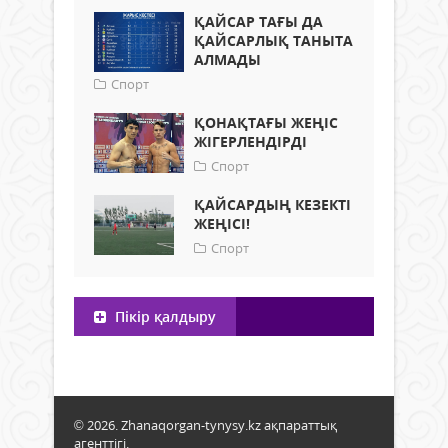
ҚАЙСАР ТАҒЫ ДА
ҚАЙСАРЛЫҚ ТАНЫТА
АЛМАДЫ
Спорт
ҚОНАҚТАҒЫ ЖЕҢІС
ЖІГЕРЛЕНДІРДІ
Спорт
ҚАЙСАРДЫҢ КЕЗЕКТІ
ЖЕҢІСІ!
Спорт
Пікір қалдыру
© 2026. Zhanaqorgan-tynysy.kz ақпараттық
агенттігі.