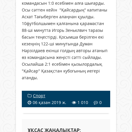
командасын 1:0 есебімен алға шығарды.
Осы сәттен кейін "Қайсардың" капитаны
Асхат Тағыберген алаңнан қуылды.
10футболшымен қалғанына қарамастан
88-ші минутта Игорь Зеньклвич таразы
басын теңестірді. Қосымша берілген екі
кезеңнің 122-ші минутында Думан
Нәрзілдаев екінші голдың авторы атанып
өз командасына жеңісті сәтті сыйлады.
Осылайша 2:1 есебімен қызылордалық
"Қайсар" Қазақстан кубогының иегері
атанды.
Спорт
06 қазан 2019 ж.
1 010
0
ҰҚСАС ЖАҢАЛЫҚТАР: