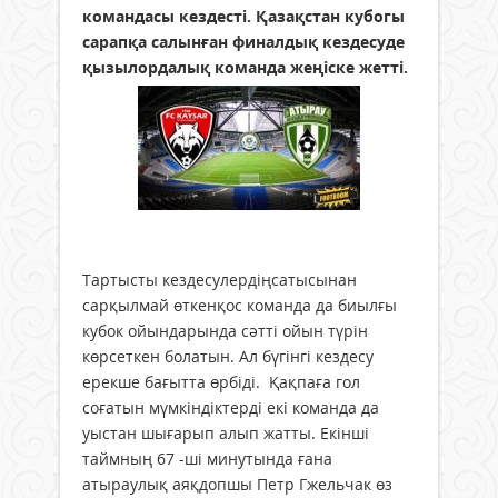
командасы кездесті. Қазақстан кубогы
сарапқа салынған финалдық кездесуде
қызылордалық команда жеңіске жетті.
Тартысты кездесулердіңсатысынан
сарқылмай өткенқос команда да биылғы
кубок ойындарында сәтті ойын түрін
көрсеткен болатын. Ал бүгінгі кездесу
ерекше бағытта өрбіді. Қақпаға гол
соғатын мүмкіндіктерді екі команда да
уыстан шығарып алып жатты. Екінші
таймның 67 -ші минутында ғана
атыраулық аяқдопшы Петр Гжельчак өз