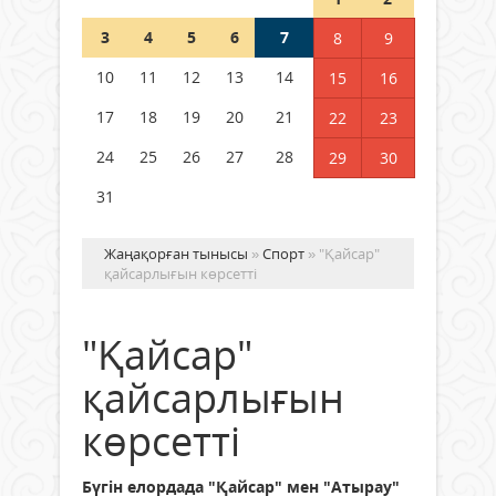
3
4
5
6
7
8
9
Германия аптап ыстыққа
байланысты суды үнемдей
10
11
12
13
14
15
16
бастады
17
18
19
20
21
22
23
04 тамыз 2026 ж.
96
24
25
26
27
28
29
30
31
Жаңақорған тынысы
»
Спорт
» "Қайсар"
қайсарлығын көрсетті
"Қайсар"
қайсарлығын
көрсетті
Бүгін елордада "Қайсар" мен "Атырау"