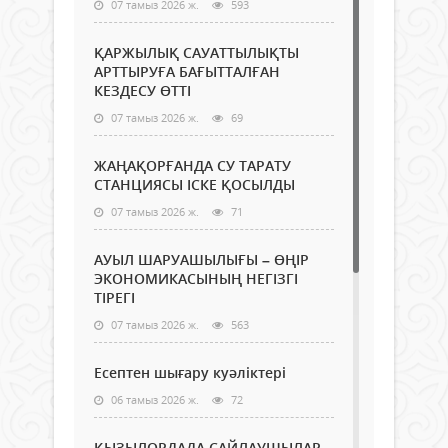
07 тамыз 2026 ж.
593
ҚАРЖЫЛЫҚ САУАТТЫЛЫҚТЫ
АРТТЫРУҒА БАҒЫТТАЛҒАН
КЕЗДЕСУ ӨТТІ
07 тамыз 2026 ж.
69
ЖАҢАҚОРҒАНДА СУ ТАРАТУ
СТАНЦИЯСЫ ІСКЕ ҚОСЫЛДЫ
07 тамыз 2026 ж.
71
АУЫЛ ШАРУАШЫЛЫҒЫ – ӨҢІР
ЭКОНОМИКАСЫНЫҢ НЕГІЗГІ
ТІРЕГІ
07 тамыз 2026 ж.
563
Есептен шығару куәліктері
06 тамыз 2026 ж.
72
ҚЫЗЫЛОРДАДА САЙЛАУШЫЛАР