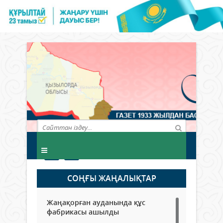
СОҢҒЫ ЖАҢАЛЫҚТАР
Жаңақорған ауданында құс
фабрикасы ашылды