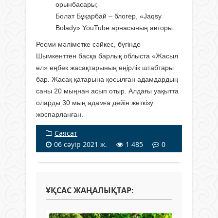
орынбасары;
Болат Бұқарбай – блогер, «Jaqsy
Bolady» YouTube арнасының авторы.
Ресми мәліметке сәйкес, бүгінде
Шымкенттен басқа барлық облыста «Жасыл
ел» еңбек жасақтарының өңірлік штабтары
бар. Жасақ қатарына қосылған адамдардың
саны 20 мыңнан асып отыр. Алдағы уақытта
оларды 30 мың адамға дейін жеткізу
жоспарланған.
Саясат
06 сәуір 2021 ж.
1 485
0
ҰҚСАС ЖАҢАЛЫҚТАР: