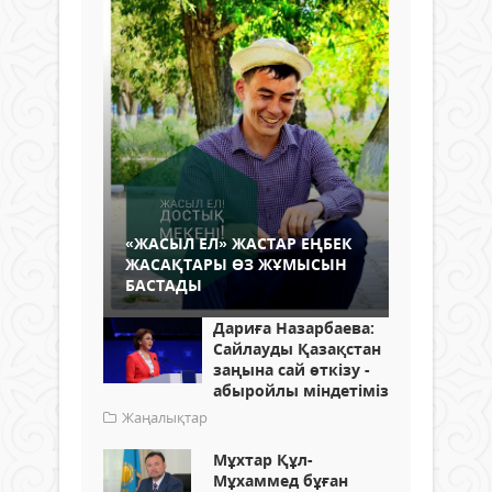
«ЖАСЫЛ ЕЛ» ЖАСТАР ЕҢБЕК
ЖАСАҚТАРЫ ӨЗ ЖҰМЫСЫН
БАСТАДЫ
Дариға Назарбаева:
Сайлауды Қазақстан
заңына сай өткізу -
абыройлы міндетіміз
Жаңалықтар
Мұхтар Құл-
Мұхаммед бұған