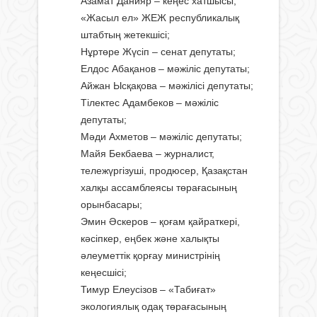
Азамат Данияр – кеңес хатшысы,
«Жасыл ел» ЖЕЖ республикалық
штабтың жетекшісі;
Нұртөре Жүсіп – сенат депутаты;
Елдос Абақанов – мәжіліс депутаты;
Айжан Ысқақова – мәжілісі депутаты;
Тілектес Адамбеков – мәжіліс
депутаты;
Мәди Ахметов – мәжіліс депутаты;
Майя Бекбаева – журналист,
тележүргізуші, продюсер, Қазақстан
халқы ассамблеясы төрағасының
орынбасары;
Эмин Әскеров – қоғам қайраткері,
кәсіпкер, еңбек және халықты
әлеуметтік қорғау министрінің
кеңесшісі;
Тимур Елеусізов – «Табиғат»
экологиялық одақ төрағасының