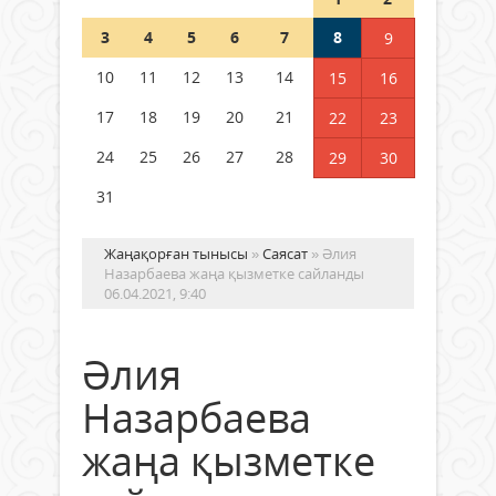
Шетелде жүрген Қазақстан
3
4
5
6
7
8
9
азаматтары қалай дауыс бере
алады?
10
11
12
13
14
15
16
05 тамыз 2026 ж.
153
17
18
19
20
21
22
23
24
25
26
27
28
29
30
31
Жаңақорған тынысы
»
Саясат
» Әлия
Назарбаева жаңа қызметке сайланды
06.04.2021, 9:40
Әлия
Назарбаева
жаңа қызметке