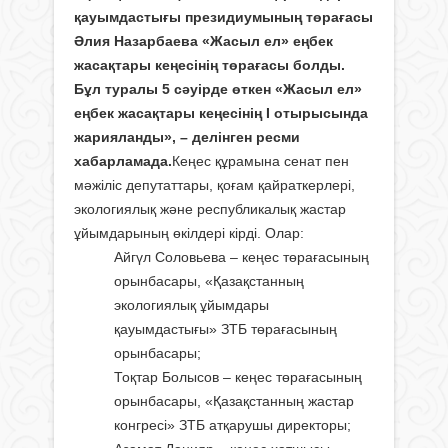
қауымдастығы президиумының төрағасы
Әлия Назарбаева «Жасыл ел» еңбек
жасақтары кеңесінің төрағасы болды.
Бұл туралы 5 сәуірде өткен «Жасыл ел»
еңбек жасақтары кеңесінің I отырысында
жарияланды», – делінген ресми
хабарламада.
Кеңес құрамына сенат пен
мәжіліс депутаттары, қоғам қайраткерлері,
экологиялық және республикалық жастар
ұйымдарының өкілдері кірді. Олар:
Айгүл Соловьева – кеңес төрағасының
орынбасары, «Қазақстанның
экологиялық ұйымдары
қауымдастығы» ЗТБ төрағасының
орынбасары;
Тоқтар Болысов – кеңес төрағасының
орынбасары, «Қазақстанның жастар
конгресі» ЗТБ атқарушы директоры;