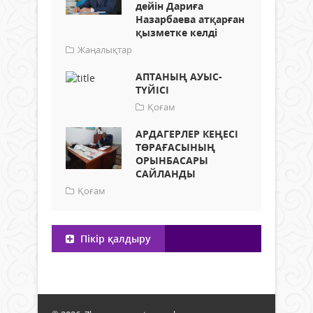
дейін Дариға
Назарбаева атқарған
қызметке келді
Жаңалықтар
АПТАНЫҢ АУЫС-
ТҮЙІСІ
Қоғам
АРДАГЕРЛЕР КЕҢЕСІ
ТӨРАҒАСЫНЫҢ
ОРЫНБАСАРЫ
САЙЛАНДЫ
Қоғам
Пікір қалдыру