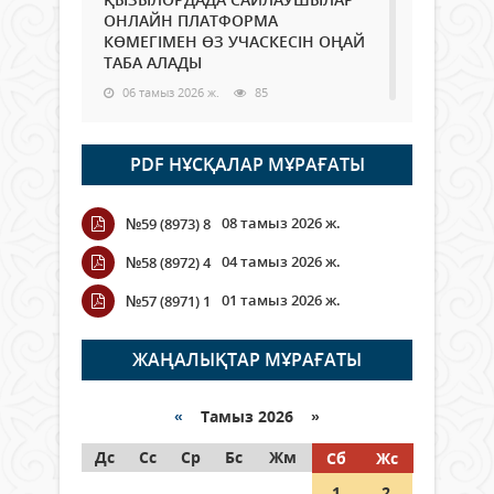
ОНЛАЙН ПЛАТФОРМА
КӨМЕГІМЕН ӨЗ УЧАСКЕСІН ОҢАЙ
ТАБА АЛАДЫ
06 тамыз 2026 ж.
85
Open Air: Қызылорда облысы
PDF НҰСҚАЛАР МҰРАҒАТЫ
полиция департаменті 20
мыңнан астам көрерменнің
қауіпсіздігін қамтамасыз етті
08 тамыз 2026 ж.
№59 (8973) 8
06 тамыз 2026 ж.
95
04 тамыз 2026 ж.
№58 (8972) 4
Wi-Fi ҚАБЫРҒА АРҚЫЛЫ ҚАЛАЙ
01 тамыз 2026 ж.
№57 (8971) 1
ӨТЕДІ?
06 тамыз 2026 ж.
263
ЖАҢАЛЫҚТАР МҰРАҒАТЫ
Как могут проголосовать
граждане Казахстана,
«
Тамыз 2026 »
находящиеся за рубежом?
Дс
Сс
Ср
Бс
Жм
Сб
Жс
05 тамыз 2026 ж.
144
1
2