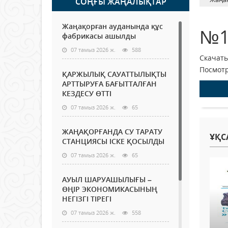
СОҢҒЫ ЖАҢАЛЫҚТАР
Жаңақорған ауданында құс
№1
фабрикасы ашылды
07 тамыз 2026 ж.
588
Скачать
Посмотр
ҚАРЖЫЛЫҚ САУАТТЫЛЫҚТЫ
АРТТЫРУҒА БАҒЫТТАЛҒАН
КЕЗДЕСУ ӨТТІ
07 тамыз 2026 ж.
65
ЖАҢАҚОРҒАНДА СУ ТАРАТУ
ҰҚС
СТАНЦИЯСЫ ІСКЕ ҚОСЫЛДЫ
07 тамыз 2026 ж.
65
АУЫЛ ШАРУАШЫЛЫҒЫ –
ӨҢІР ЭКОНОМИКАСЫНЫҢ
НЕГІЗГІ ТІРЕГІ
07 тамыз 2026 ж.
558