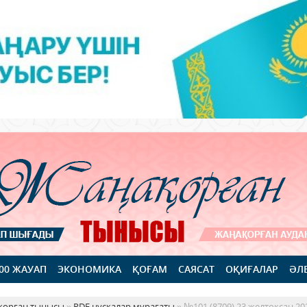
100 ЖАУАП
ЭКОНОМИКА
ҚОҒАМ
САЯСАТ
ОҚИҒАЛАР
ӘЛ
қорған тынысы
»
PDF нұсқалар мұрағаты
» №101 (8709) 23 желтоқсан 2