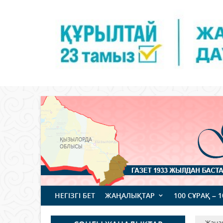
НЕГІЗГІ БЕТ
ЖАҢАЛЫҚТАР
100 СҰРАҚ – 
Жаңа