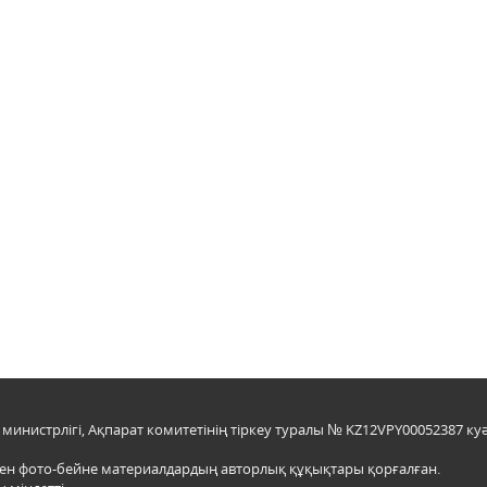
инистрлігі, Ақпарат комитетінің тіркеу туралы № KZ12VPY00052387 куә
мен фото-бейне материалдардың авторлық құқықтары қорғалған.