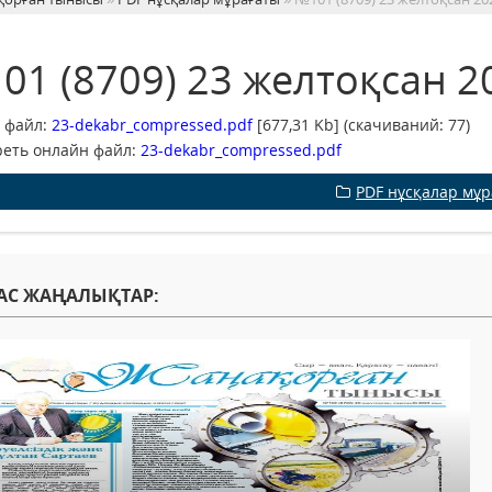
01 (8709) 23 желтоқсан 
 файл:
23-dekabr_compressed.pdf
[677,31 Kb] (cкачиваний: 77)
еть онлайн файл:
23-dekabr_compressed.pdf
PDF нұсқалар мұ
АС ЖАҢАЛЫҚТАР: