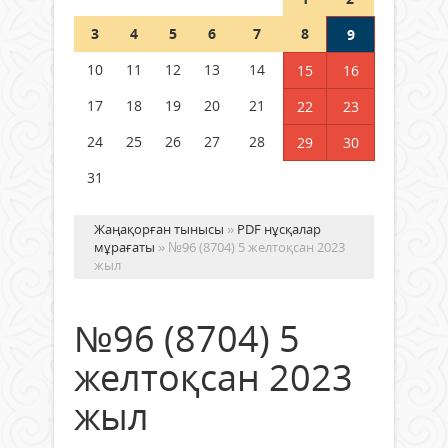
Шетелде жүрген Қазақстан
3
4
5
6
7
8
9
азаматтары қалай дауыс бере
алады?
10
11
12
13
14
15
16
05 тамыз 2026 ж.
170
17
18
19
20
21
22
23
24
25
26
27
28
29
30
31
Жаңақорған тынысы
»
PDF нұсқалар
мұрағаты
» №96 (8704) 5 желтоқсан 2023
жыл
№96 (8704) 5
желтоқсан 2023
жыл