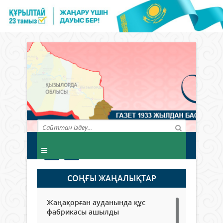
СОҢҒЫ ЖАҢАЛЫҚТАР
Жаңақорған ауданында құс
фабрикасы ашылды