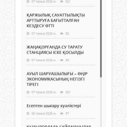
07 тамыз 2026 ж.
621
ҚАРЖЫЛЫҚ САУАТТЫЛЫҚТЫ
АРТТЫРУҒА БАҒЫТТАЛҒАН
КЕЗДЕСУ ӨТТІ
07 тамыз 2026 ж.
85
ЖАҢАҚОРҒАНДА СУ ТАРАТУ
СТАНЦИЯСЫ ІСКЕ ҚОСЫЛДЫ
07 тамыз 2026 ж.
89
АУЫЛ ШАРУАШЫЛЫҒЫ – ӨҢІР
ЭКОНОМИКАСЫНЫҢ НЕГІЗГІ
ТІРЕГІ
07 тамыз 2026 ж.
581
Есептен шығару куәліктері
06 тамыз 2026 ж.
87
ҚЫЗЫЛОРДАДА САЙЛАУШЫЛАР