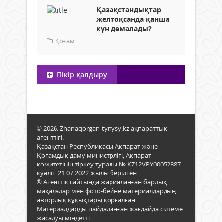
Қазақстандықтар
желтоқсанда қанша
күн демалады?
Қоғам
Пікір қалдыру
© 2026. Zhanaqorgan-tynysy.kz ақпараттық
агенттігі.
Қазақстан Республикасы Ақпарат және
Қоғамдық даму министрлігі, Ақпарат
комитетінің тіркеу туралы № KZ12VPY00052387
куәлігі 21.07.2022 жылы берілген.
® Агенттік сайтында жарияланған барлық
мақалалар мен фото-бейне материалдардың
авторлық құқықтары қорғалған.
Материалдарды пайдаланған жағдайда сілтеме
жасалуы міндетті.