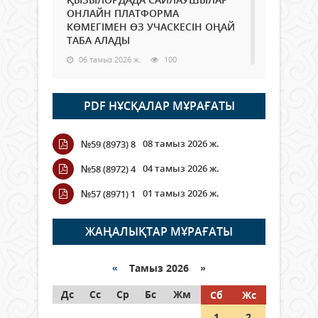
ОНЛАЙН ПЛАТФОРМА
КӨМЕГІМЕН ӨЗ УЧАСКЕСІН ОҢАЙ
ТАБА АЛАДЫ
06 тамыз 2026 ж.
100
Open Air: Қызылорда облысы
PDF НҰСҚАЛАР МҰРАҒАТЫ
полиция департаменті 20
мыңнан астам көрерменнің
қауіпсіздігін қамтамасыз етті
08 тамыз 2026 ж.
№59 (8973) 8
06 тамыз 2026 ж.
121
04 тамыз 2026 ж.
№58 (8972) 4
Wi-Fi ҚАБЫРҒА АРҚЫЛЫ ҚАЛАЙ
01 тамыз 2026 ж.
№57 (8971) 1
ӨТЕДІ?
06 тамыз 2026 ж.
277
ЖАҢАЛЫҚТАР МҰРАҒАТЫ
Как могут проголосовать
граждане Казахстана,
«
Тамыз 2026 »
находящиеся за рубежом?
Дс
Сс
Ср
Бс
Жм
Сб
Жс
05 тамыз 2026 ж.
159
1
2