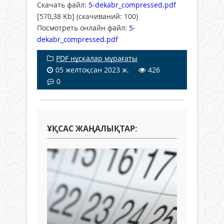
Скачать файл:
5-dekabr_compressed.pdf
[570,38 Kb] (cкачиваний: 100)
Посмотреть онлайн файл:
5-
dekabr_compressed.pdf
PDF нұсқалар мұрағаты
05 желтоқсан 2023 ж.
426
0
ҰҚСАС ЖАҢАЛЫҚТАР: