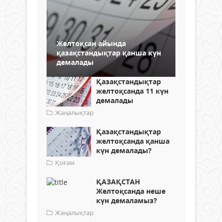
Желтоқсан айында
қазақстандықтар қанша күн
демалады
Қазақстандықтар
желтоқсанда 11 күн
демалады
Жаңалықтар
Қазақстандықтар
желтоқсанда қанша
күн демалады?
Қоғам
ҚАЗАҚСТАН
Желтоқсанда неше
күн демаламыз?
Жаңалықтар