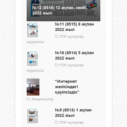
№12 (8516) 12 ақпан, сенбі
2022 жыл
№11 (8515) 8 ақпан
2022 жыл
PDF нұсқалар
мұрағаты
№10 (8514) 5 ақпан
2022 жыл
PDF нұсқалар
мұрағаты
"Интернет
желісіндегі
қауіпсіздік"
Жаңалықтар
№9 (8513) 1 ақпан
2022 жыл
PDF нұсқалар