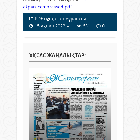
akpan_compressed.pdf
PDF нұсқалар мұрағаты
15 ақпан 2022 ж.
631
0
ҰҚСАС ЖАҢАЛЫҚТАР: