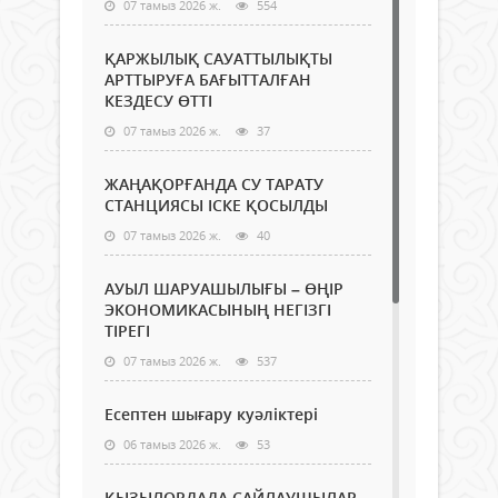
07 тамыз 2026 ж.
554
ҚАРЖЫЛЫҚ САУАТТЫЛЫҚТЫ
АРТТЫРУҒА БАҒЫТТАЛҒАН
КЕЗДЕСУ ӨТТІ
07 тамыз 2026 ж.
37
ЖАҢАҚОРҒАНДА СУ ТАРАТУ
СТАНЦИЯСЫ ІСКЕ ҚОСЫЛДЫ
07 тамыз 2026 ж.
40
АУЫЛ ШАРУАШЫЛЫҒЫ – ӨҢІР
ЭКОНОМИКАСЫНЫҢ НЕГІЗГІ
ТІРЕГІ
07 тамыз 2026 ж.
537
Есептен шығару куәліктері
06 тамыз 2026 ж.
53
ҚЫЗЫЛОРДАДА САЙЛАУШЫЛАР