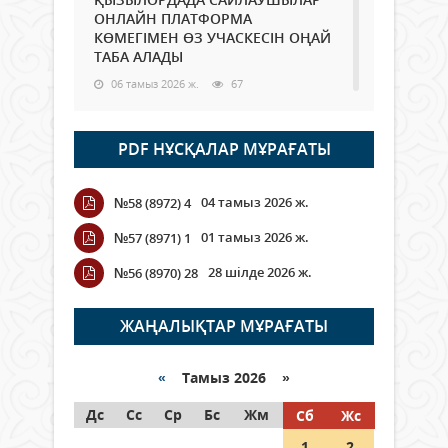
ОНЛАЙН ПЛАТФОРМА
КӨМЕГІМЕН ӨЗ УЧАСКЕСІН ОҢАЙ
ТАБА АЛАДЫ
06 тамыз 2026 ж.
67
Open Air: Қызылорда облысы
PDF НҰСҚАЛАР МҰРАҒАТЫ
полиция департаменті 20
мыңнан астам көрерменнің
қауіпсіздігін қамтамасыз етті
04 тамыз 2026 ж.
№58 (8972) 4
06 тамыз 2026 ж.
73
01 тамыз 2026 ж.
№57 (8971) 1
Wi-Fi ҚАБЫРҒА АРҚЫЛЫ ҚАЛАЙ
28 шілде 2026 ж.
№56 (8970) 28
ӨТЕДІ?
06 тамыз 2026 ж.
244
ЖАҢАЛЫҚТАР МҰРАҒАТЫ
Как могут проголосовать
граждане Казахстана,
«
Тамыз 2026 »
находящиеся за рубежом?
Дс
Сс
Ср
Бс
Жм
Сб
Жс
05 тамыз 2026 ж.
122
1
2