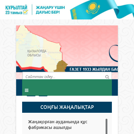
СОҢҒЫ ЖАҢАЛЫҚТАР
Жаңақорған ауданында құс
фабрикасы ашылды