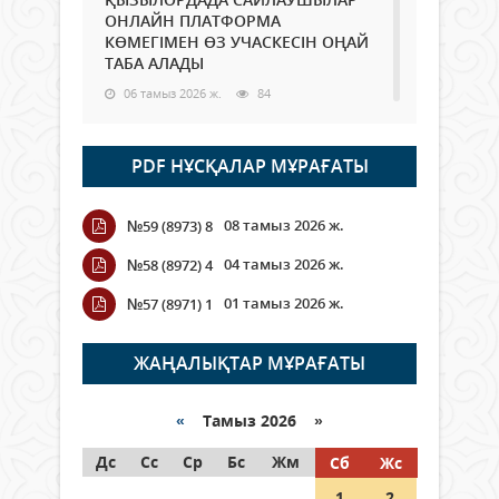
ОНЛАЙН ПЛАТФОРМА
КӨМЕГІМЕН ӨЗ УЧАСКЕСІН ОҢАЙ
ТАБА АЛАДЫ
06 тамыз 2026 ж.
84
Open Air: Қызылорда облысы
PDF НҰСҚАЛАР МҰРАҒАТЫ
полиция департаменті 20
мыңнан астам көрерменнің
қауіпсіздігін қамтамасыз етті
08 тамыз 2026 ж.
№59 (8973) 8
06 тамыз 2026 ж.
92
04 тамыз 2026 ж.
№58 (8972) 4
Wi-Fi ҚАБЫРҒА АРҚЫЛЫ ҚАЛАЙ
01 тамыз 2026 ж.
№57 (8971) 1
ӨТЕДІ?
06 тамыз 2026 ж.
261
ЖАҢАЛЫҚТАР МҰРАҒАТЫ
Как могут проголосовать
граждане Казахстана,
«
Тамыз 2026 »
находящиеся за рубежом?
Дс
Сс
Ср
Бс
Жм
Сб
Жс
05 тамыз 2026 ж.
142
1
2