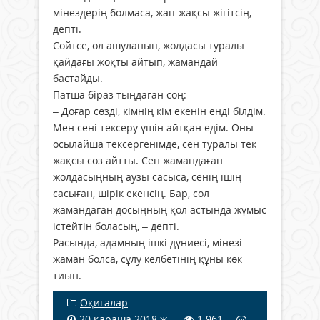
мінездерің болмаса, жап-жақсы жігітсің, –
депті.
Сөйтсе, ол ашуланып, жолдасы туралы
қайдағы жоқты айтып, жамандай
бастайды.
Патша біраз тыңдаған соң:
– Доғар сөзді, кімнің кім екенін енді білдім.
Мен сені тексеру үшін айтқан едім. Оны
осылайша тексергенімде, сен туралы тек
жақсы сөз айтты. Сен жамандаған
жолдасыңның аузы сасыса, сенің ішің
сасыған, шірік екенсің. Бар, сол
жамандаған досыңның қол астында жұмыс
істейтін боласың, – депті.
Расында, адамның ішкі дүниесі, мінезі
жаман болса, сұлу келбетінің құны көк
тиын.
Оқиғалар
20 қараша 2018 ж.
1 961