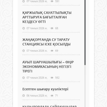
07 тамыз 2026 ж.
591
ҚАРЖЫЛЫҚ САУАТТЫЛЫҚТЫ
АРТТЫРУҒА БАҒЫТТАЛҒАН
КЕЗДЕСУ ӨТТІ
07 тамыз 2026 ж.
68
ЖАҢАҚОРҒАНДА СУ ТАРАТУ
СТАНЦИЯСЫ ІСКЕ ҚОСЫЛДЫ
07 тамыз 2026 ж.
69
АУЫЛ ШАРУАШЫЛЫҒЫ – ӨҢІР
ЭКОНОМИКАСЫНЫҢ НЕГІЗГІ
ТІРЕГІ
07 тамыз 2026 ж.
562
Есептен шығару куәліктері
06 тамыз 2026 ж.
71
ҚЫЗЫЛОРДАДА САЙЛАУШЫЛАР