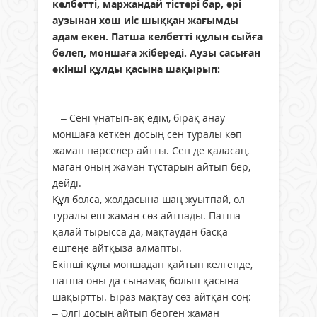
келбетті, маржандай тістері бар, әрі
аузынан хош иіс шыққан жағымды
адам екен. Патша келбетті құлын сыйға
бөлеп, моншаға жібереді. Аузы сасыған
екінші құлды қасына шақырып:
– Сені ұнатып-ақ едім, бірақ анау
моншаға кеткен досың сен туралы көп
жаман нәрселер айтты. Сен де қаласаң,
маған оның жаман тұстарын айтып бер, –
дейді.
Құл болса, жолдасына шаң жуытпай, ол
туралы еш жаман сөз айтпады. Патша
қалай тырысса да, мақтаудан басқа
ештеңе айтқыза алмапты.
Екінші құлы моншадан қайтып келгенде,
патша оны да сынамақ болып қасына
шақыртты. Біраз мақтау сөз айтқан соң:
– Әлгі досың айтып берген жаман