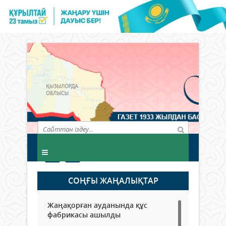
СОҢҒЫ ЖАҢАЛЫҚТАР
Жаңақорған ауданында құс
фабрикасы ашылды