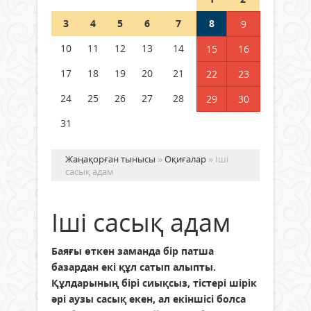
Шетелде жүрген Қазақстан
3
4
5
6
7
8
9
азаматтары қалай дауыс бере
алады?
10
11
12
13
14
15
16
05 тамыз 2026 ж.
152
17
18
19
20
21
22
23
24
25
26
27
28
29
30
31
Жаңақорған тынысы
»
Оқиғалар
» Іші
сасық адам
Іші сасық адам
Баяғы өткен заманда бір патша
базардан екі құл сатып алыпты.
Құлдарының бірі сиықсыз, тістері шірік
әрі аузы сасық екен, ал екіншісі болса