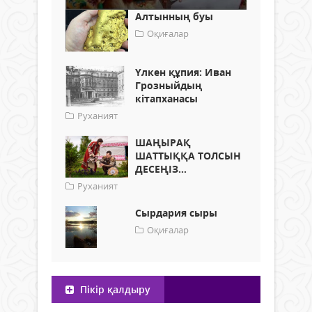
Алтынның буы
Оқиғалар
Үлкен құпия: Иван
Грозныйдың
кітапханасы
Руханият
ШАҢЫРАҚ
ШАТТЫҚҚА ТОЛСЫН
ДЕСЕҢІЗ...
Руханият
Сырдария сыры
Оқиғалар
Пікір қалдыру