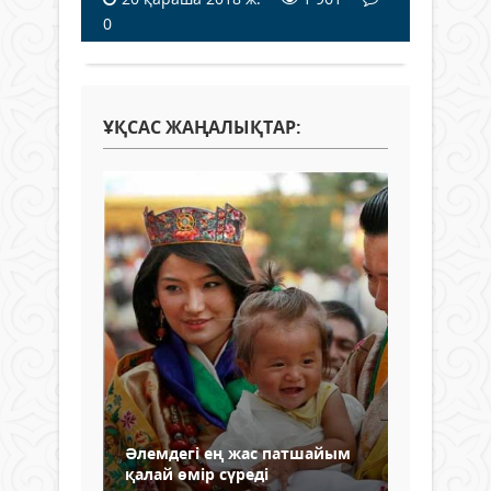
0
ҰҚСАС ЖАҢАЛЫҚТАР:
Әлемдегі ең жас патшайым
қалай өмір сүреді