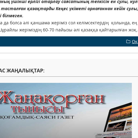
аның үшінші ерлігі отарлау саясатының тепкісін ен сулы, н
тасталған қазақтарды Кеңес үкіметі орнағаннан кейін сулы, 
і білмеген.
да да болса әлі қаншама жеріміз сол келімсектердің қолында, 
Шұрайлы жеріміздің 60-70 пайызы әлі қазаққа қайтарылған жоқ.
Оқ
АС ЖАҢАЛЫҚТАР: