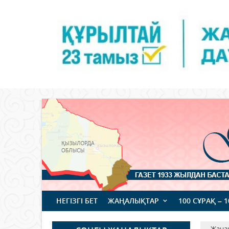
НЕГІЗГІ БЕТ
ЖАҢАЛЫҚТАР
100 СҰРАҚ – 
Жаңа