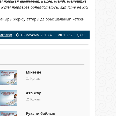
улы жерінен айырылып, қырға, шөлді, шөлейтке
нулы жерлерге орналастыруы. Бұл істе ол кісі
ең ақыры жер-су аттары да орысшаланып кеткені
иғалар
18 маусым 2018 ж.
1 232
0
Мінезде
Қоғам
Ата жау
Қоғам
Рухани байлық