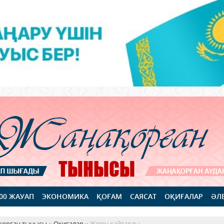
100 ЖАУАП
ЭКОНОМИКА
ҚОҒАМ
САЯСАТ
ОҚИҒАЛАР
ӘЛ
қорған тынысы
»
Оқиғалар
» Жерін қайтарды