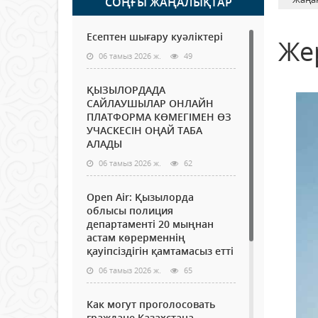
СОҢҒЫ ЖАҢАЛЫҚТАР
Есептен шығару куәліктері
Же
06 тамыз 2026 ж.
49
ҚЫЗЫЛОРДАДА
САЙЛАУШЫЛАР ОНЛАЙН
ПЛАТФОРМА КӨМЕГІМЕН ӨЗ
УЧАСКЕСІН ОҢАЙ ТАБА
АЛАДЫ
06 тамыз 2026 ж.
62
Open Air: Қызылорда
облысы полиция
департаменті 20 мыңнан
астам көрерменнің
қауіпсіздігін қамтамасыз етті
06 тамыз 2026 ж.
65
Как могут проголосовать
граждане Казахстана,