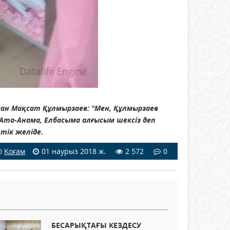
ман Мақсат Құлмырзаев: "
Мен, Құлмырзаев
н Ата-Анама, Елбасыма алғысым шексіз деп
тік желіде.
Қоғам
01 наурыз 2018 ж.
2 572
0
БЕСАРЫҚТАҒЫ КЕЗДЕСУ