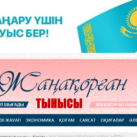
100 ЖАУАП
ЭКОНОМИКА
ҚОҒАМ
САЯСАТ
ОҚИҒАЛАР
ӘЛ
қорған тынысы
»
Қоғам
» ЖАС МАМАН ЕЛБАСЫНА АЛҒЫС АЙТТЫ