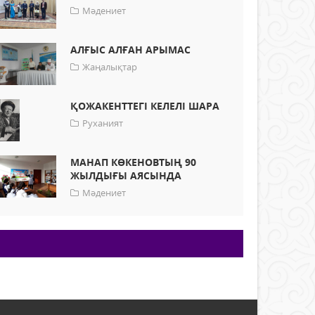
Мәдениет
АЛҒЫС АЛҒАН АРЫМАС
Жаңалықтар
ҚОЖАКЕНТТЕГІ КЕЛЕЛІ ШАРА
Руханият
МАНАП КӨКЕНОВТЫҢ 90
ЖЫЛДЫҒЫ АЯСЫНДА
Мәдениет