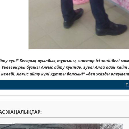
йту күні" Бесарық ауылдық тұрғыны, жастар ісі эөніндегі ма
Төлегенұлы бүгінгі Алғыс айту күнінде, әуелі Алла одан кейі
келеді. Алғыс айту күні құтты болсын!
" –деп жазды әлеумет
АС ЖАҢАЛЫҚТАР: