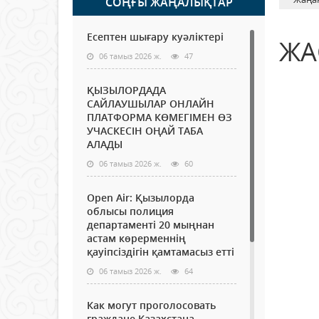
СОҢҒЫ ЖАҢАЛЫҚТАР
Есептен шығару куәліктері
ЖА
06 тамыз 2026 ж.
47
ҚЫЗЫЛОРДАДА
САЙЛАУШЫЛАР ОНЛАЙН
ПЛАТФОРМА КӨМЕГІМЕН ӨЗ
УЧАСКЕСІН ОҢАЙ ТАБА
АЛАДЫ
06 тамыз 2026 ж.
60
Open Air: Қызылорда
облысы полиция
департаменті 20 мыңнан
астам көрерменнің
қауіпсіздігін қамтамасыз етті
06 тамыз 2026 ж.
64
Как могут проголосовать
граждане Казахстана,