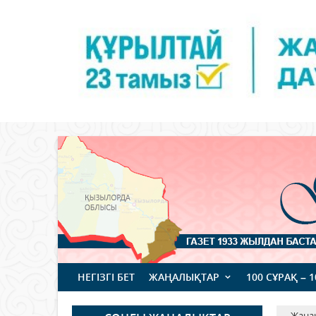
НЕГІЗГІ БЕТ
ЖАҢАЛЫҚТАР
100 СҰРАҚ – 
Жаңа