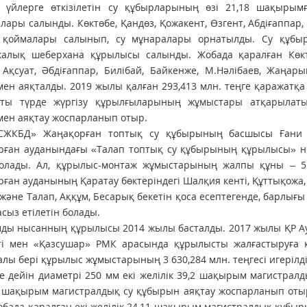
гі үйлерге өткізілетін су құбырларының өзі 21,18 шақы
лары салынды. Көктөбе, Қандөз, Қожакент, Өзгент, Абдіғаппар
 қоймалары салынып, су мұнаралары орнатылды. Су құбыр
калық шеберхана құрылысы салынды. Жобада қаралған Көктө
 Ақсуат, Әбдіғаппар, Билібай, Байкенже, М.Нәлібаев, Жаңа
ен аяқталды. 2019 жылы қалған 293,413 млн. теңге қаражат
тты түрде жүргізу құрылғыларының жұмыстары атқарыла
ен аяқтау жоспарланып отыр.
СЖКБД» Жаңақорған топтық су құбырының басшысы Ғани
рған ауданындағы «Талап топтық су құбырының құрылысы» н
болады. Ал, құрылыс-монтаж жұмыстарының жалпы құны – 5 
ған ауданының Қаратау бөктеріндегі Шалқия кенті, Құттықожа, Б
және Талап, Аққұм, Бесарық бекетін қоса есептегенде, барлығы
сыз етілетін болады.
мды нысанның құрылысы 2014 жылы басталды. 2017 жылы ҚР А
ті мен «Қазсушар» РМК арасында құрылысты жалғастыруға ке
алы бері құрылыс жұмыстарының 3 630,284 млн. теңгесі игерілді
е дейін диаметрі 250 мм екі желілік 39,2 шақырым магистрал
 шақырым магистралдық су құбырын аяқтау жоспарланып отыр
обада қаралған екі желілік 24,11 шақырым магистралдық құб