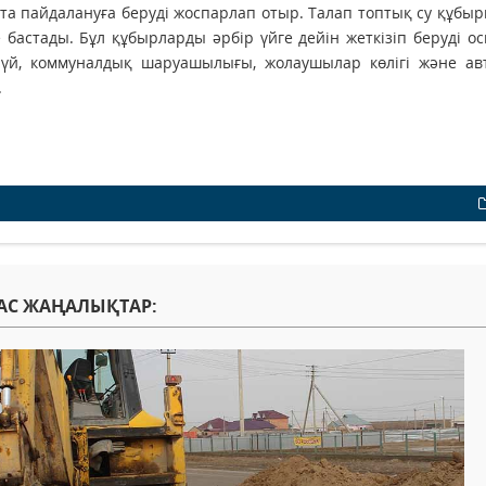
а пайдалануға беруді жоспарлап отыр. Талап топтық су құбыр
ле бастады. Бұл құбырларды әрбір үйге дейін жеткізіп беруді 
 үй, коммуналдық шаруашылығы, жолаушылар көлігі және ав
.
АС ЖАҢАЛЫҚТАР: