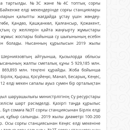
рымға тартылды. №3С және №4С топтық сорғы
, Байкенже елді мекендерінде сорғы станциялары
ларын қалыпты жағдайда ұстау үшін жөндеу-
бе, Қандөз, Қашқанкөл, Қалғансыр, Қожакент,
рықтың су желілерін қайта жаңғырту жұмыстары
қа жұмыс жоспары бойынша су шығынының есебін
тын болады. Нысанның құрылысын 2019 жылы
 Шерниязовтың айтуынша, Қызылорда облысы
ысанының жалпы сметалық құны 5 929,185 млн.
869,893 млн. теңгені құрайды. Жоба бойынша
ірлік, Қыраш, Қосүйеңкі, Манап, Бесарық, Кеңес,
 12 елді мекен сапалы ауыз сумен бір орталықтан
уыл шаруашылығы министрлігінің Су ресурстары
лісім шарт рәсімделді. Қазіргі таңда құрылыс
. Бұл сомаға №3Т сорғы станциясынан Бірлік елді
дық құбыр салынды. 2019 жылы диаметрі 100-200
. Осы сорғы станциясынан Кеңес елді мекеніне
ыры толығымен салынды. №2Т сорғы станциясынан