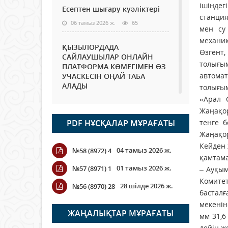
ішінде
Есептен шығару куәліктері
станция
06 тамыз 2026 ж.
65
мен су
механи
ҚЫЗЫЛОРДАДА
Өзгент,
САЙЛАУШЫЛАР ОНЛАЙН
толығым
ПЛАТФОРМА КӨМЕГІМЕН ӨЗ
автома
УЧАСКЕСІН ОҢАЙ ТАБА
АЛАДЫ
толығым
«Арал 
06 тамыз 2026 ж.
79
Жаңақо
PDF НҰСҚАЛАР МҰРАҒАТЫ
тенге 
Open Air: Қызылорда
облысы полиция
Жаңақор
департаменті 20 мыңнан
Кейден 
04 тамыз 2026 ж.
№58 (8972) 4
астам көрерменнің
қамтама
қауіпсіздігін қамтамасыз етті
01 тамыз 2026 ж.
№57 (8971) 1
– Ауқы
06 тамыз 2026 ж.
85
Комите
28 шілде 2026 ж.
№56 (8970) 28
басталғ
Wi-Fi ҚАБЫРҒА АРҚЫЛЫ
мекенін
ҚАЛАЙ ӨТЕДІ?
ЖАҢАЛЫҚТАР МҰРАҒАТЫ
мм 31,6
06 тамыз 2026 ж.
256
дейін ж