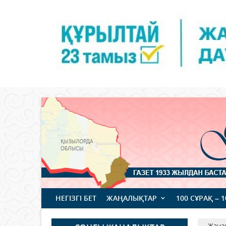
НЕГІЗГІ БЕТ
ЖАҢАЛЫҚТАР
100 СҰРАҚ – 
Жаңа