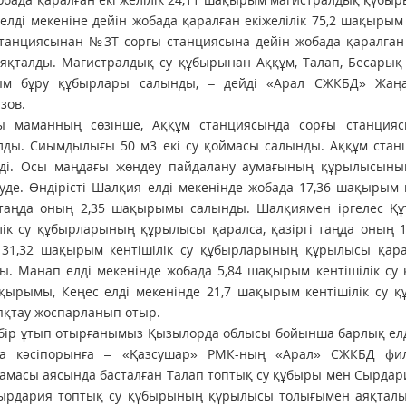
елді мекеніне дейін жобада қаралған екіжелілік 75,2 шақыры
станциясынан №3Т сорғы станциясына дейін жобада қаралға
яқталды. Магистралдық су құбырынан Аққұм, Талап, Бесарық 
м бұру құбырлары салынды, – дейді «Арал СЖКБД» Жаң
зов.
ы маманның сөзінше, Аққұм станциясында сорғы станция
лды. Сиымдылығы 50 м3 екі су қоймасы салынды. Аққұм стан
ілді. Осы маңдағы жөндеу пайдалану аумағының құрылысын
луде. Өндірісті Шалқия елді мекенінде жобада 17,36 шақырым
і таңда оның 2,35 шақырымы салынды. Шалқиямен іргелес Құ
лік су құбырларының құрылысы қаралса, қазіргі таңда оның
 31,32 шақырым кентішілік су құбырларының құрылысы қара
ы. Манап елді мекенінде жобада 5,84 шақырым кентішілік су
ақырымы, Кеңес елді мекенінде 21,7 шақырым кентішілік су
яқтау жоспарланып отыр.
 бір ұтып отырғанымыз Қызылорда облысы бойынша барлық елд
на кәсіпорынға – «Қазсушар» РМК-ның «Арал» СЖКБД фи
амасы аясында басталған Талап топтық су құбыры мен Сырдари
ырдария топтық су құбырының құрылысы толығымен аяқталып, 