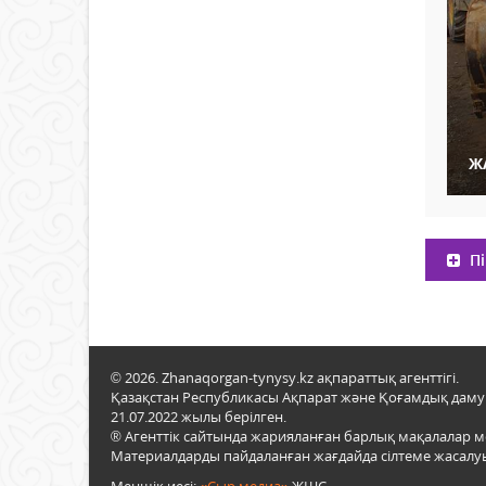
Ж
Пі
© 2026. Zhanaqorgan-tynysy.kz ақпараттық агенттігі.
Қазақстан Республикасы Ақпарат және Қоғамдық даму м
21.07.2022 жылы берілген.
® Агенттік сайтында жарияланған барлық мақалалар 
Материалдарды пайдаланған жағдайда сілтеме жасалуы