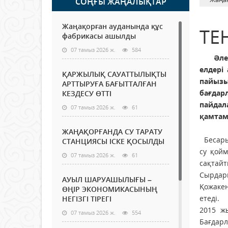
СОҢҒЫ ЖАҢАЛЫҚТАР
Жаңақорған ауданында құс
ТЕ
фабрикасы ашылды
07 тамыз 2026 ж.
584
Әлемде
елдері
ҚАРЖЫЛЫҚ САУАТТЫЛЫҚТЫ
пайызы
АРТТЫРУҒА БАҒЫТТАЛҒАН
бағдар
КЕЗДЕСУ ӨТТІ
пайдал
07 тамыз 2026 ж.
61
қамтам
ЖАҢАҚОРҒАНДА СУ ТАРАТУ
Бесарық
СТАНЦИЯСЫ ІСКЕ ҚОСЫЛДЫ
су қой
07 тамыз 2026 ж.
61
сақтайт
Сырдари
АУЫЛ ШАРУАШЫЛЫҒЫ –
Қожакен
ӨҢІР ЭКОНОМИКАСЫНЫҢ
етеді.
НЕГІЗГІ ТІРЕГІ
2015 ж
07 тамыз 2026 ж.
554
Бағдарл