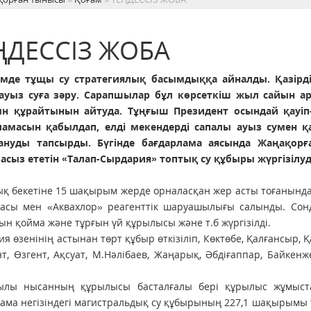
ҢДЕССІЗ ЖОБА
 тұщы су стратегиялық басымдыққа айналды. Қазірдің
 ауыз суға зәру. Сарапшылар бұл көрсеткіш жыл сайын 
н құрайтынын айтуда. Тұңғыш Президент осындай қауіп-
ламасын қабылдап, елді мекендерді сапалы ауыз сумен қ
ануды тапсырды. Бүгінде бағдарлама аясында Жаңақор
асыз ететін «Талап-Сырдария» топтық су құбыры жүргізілуд
 бекетіне 15 шақырым жерде орналасқан жер асты тоғанында
масы мен «Аквахлор» реагенттік шаруашылығы салынды. Сон
ын қойма және тұрғын үй құрылысы және т.б жүргізілді.
я өзенінің астынан төрт құбыр өткізіліп, Көктөбе, Қалғансыр, Қ
т, Өзгент, Ақсуат, М.Нәлібаев, Жаңарық, Әбдіғаппар, Байкен
ылы нысанның құрылысы басталғалы бері құрылыс жұмыстары
ама негізіндегі магистральдық су құбырының 227,1 шақырымы 