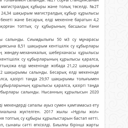
м магистралдық құбыры және толық төселді. №2Т
н 24,34 шақырым магистралдық құбыр құрылысы
бекеті және Бесарық елді мекеніне баратын 4,2
ақорған топтық су құбырының басшысы Ғани
сы салынды. Сиымдылығы 50 м3 су мұнарасы
циясына 8,51 шақырым кентішілік су құбырлары
ың жөндеу-механикалық шеберханасы құрылысы
 кентішілік су құбырларының құрылысы қаралса,
ттықожа елді мекенінде жобада 21,22 шақырым
 12 шақырымы салынды. Бесарық елді мекенінде
лса, қазіргі таңда 29,97 шақырымы толығымен
 құбырларының құрылысы қаралса, қазіргі таңда
 құбырлары салынды. Нысанның құрылысын 2020
і мекендерді сапалы ауыз сумен қамтамасыз ету
лиалына жүктелген. 2017 жылы «Нұрлы жол»
я топтық су құбыры құрылыстарын бастап кетті.
сынағы сәтті өткізілді. Биылғы бірінші жарты