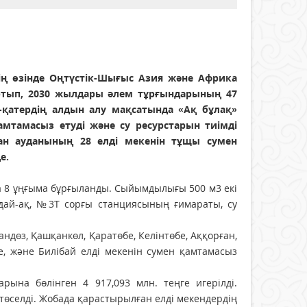
 өзінде Оңтүстік-Шығыс Азия және Африка
артып, 2030 жылдары әлем тұрғындарының 47
қатердің алдын алу мақсатында «Ақ бұлақ»
амтамасыз етуді және су ресурстарын тиімді
ған ауданының 28 елді мекенін тұщы сумен
е.
 8 ұңғыма бұрғыланды. Сыйымдылығы 500 м3 екі
дай-ақ, №3Т сорғы станциясының ғимараты, су
андөз, Қашқанкөл, Қаратөбе, Келінтөбе, Аққорған,
же, және Билібай елді мекенін сумен қамтамасыз
на бөлінген 4 917,093 млн. теңге игерілді.
төселді. Жобада қарастырылған елді мекендердің