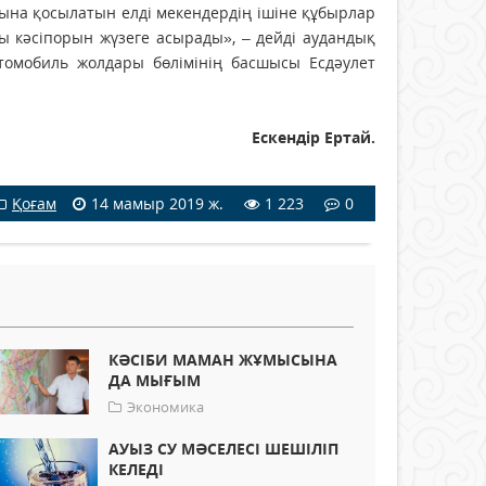
ына қосылатын елді мекендердің ішіне құбырлар
осы кәсіпорын жүзеге асырады», – дейді аудандық
томобиль жолдары бөлімінің басшысы Есдәулет
Ескендір Ертай.
Қоғам
14 мамыр 2019 ж.
1 223
0
КӘСІБИ МАМАН ЖҰМЫСЫНА
ДА МЫҒЫМ
Экономика
АУЫЗ СУ МӘСЕЛЕСІ ШЕШІЛІП
КЕЛЕДІ