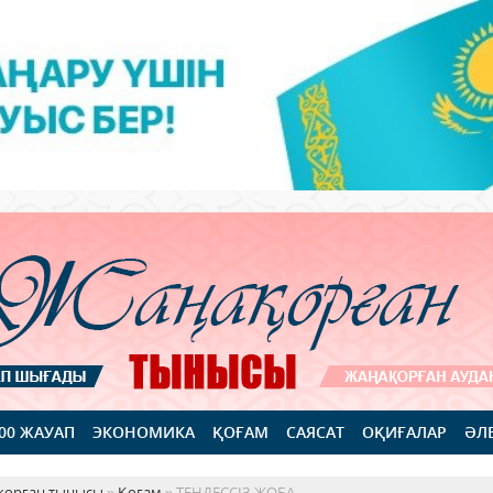
100 ЖАУАП
ЭКОНОМИКА
ҚОҒАМ
САЯСАТ
ОҚИҒАЛАР
ӘЛ
қорған тынысы
»
Қоғам
» ТЕҢДЕССІЗ ЖОБА