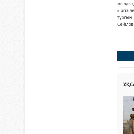
жылдықт
кіргізі
тұрғын
Сейілов
ҰҚС