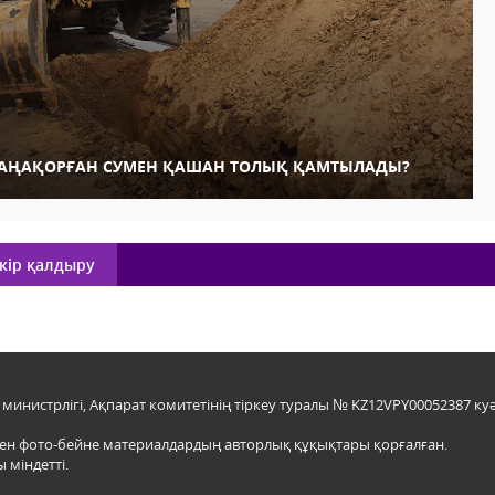
АҢАҚОРҒАН СУМЕН ҚАШАН ТОЛЫҚ ҚАМТЫЛАДЫ?
кір қалдыру
инистрлігі, Ақпарат комитетінің тіркеу туралы № KZ12VPY00052387 куә
мен фото-бейне материалдардың авторлық құқықтары қорғалған.
 міндетті.