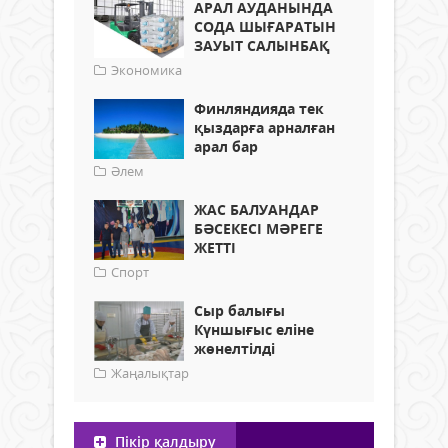
АРАЛ АУДАНЫНДА
СОДА ШЫҒАРАТЫН
ЗАУЫТ САЛЫНБАҚ
Экономика
Финляндияда тек
қыздарға арналған
арал бар
Әлем
ЖАС БАЛУАНДАР
БӘСЕКЕСІ МӘРЕГЕ
ЖЕТТІ
Спорт
Сыр балығы
Күншығыс еліне
жөнелтілді
Жаңалықтар
Пікір қалдыру