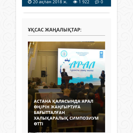
20 ақпан 2018 ж.
1 922
0
ҰҚСАС ЖАҢАЛЫҚТАР:
АСТАНА ҚАЛАСЫНДА АРАЛ
ӨҢІРІН ЖАҢҒЫРТУҒА
БАҒЫТТАЛҒАН
ХАЛЫҚАРАЛЫҚ СИМПОЗИУМ
ӨТТІ