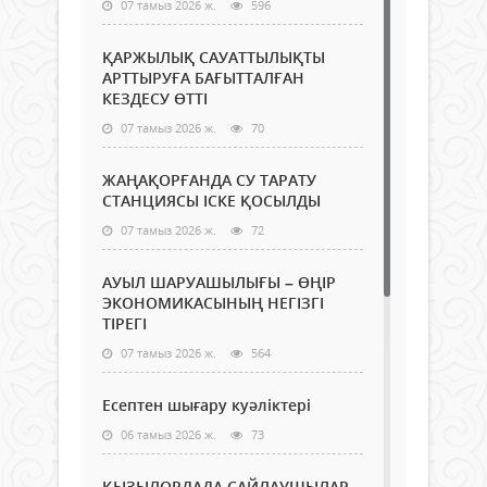
07 тамыз 2026 ж.
596
ҚАРЖЫЛЫҚ САУАТТЫЛЫҚТЫ
АРТТЫРУҒА БАҒЫТТАЛҒАН
КЕЗДЕСУ ӨТТІ
07 тамыз 2026 ж.
70
ЖАҢАҚОРҒАНДА СУ ТАРАТУ
СТАНЦИЯСЫ ІСКЕ ҚОСЫЛДЫ
07 тамыз 2026 ж.
72
АУЫЛ ШАРУАШЫЛЫҒЫ – ӨҢІР
ЭКОНОМИКАСЫНЫҢ НЕГІЗГІ
ТІРЕГІ
07 тамыз 2026 ж.
564
Есептен шығару куәліктері
06 тамыз 2026 ж.
73
ҚЫЗЫЛОРДАДА САЙЛАУШЫЛАР