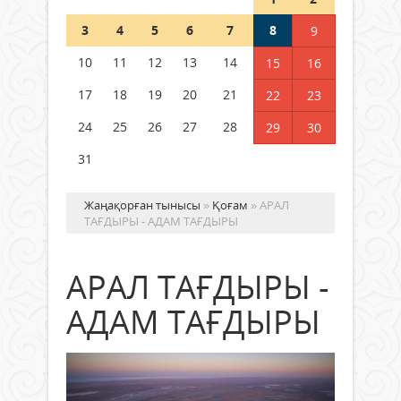
Шетелде жүрген Қазақстан
3
4
5
6
7
8
9
азаматтары қалай дауыс бере
алады?
10
11
12
13
14
15
16
05 тамыз 2026 ж.
154
17
18
19
20
21
22
23
24
25
26
27
28
29
30
31
Жаңақорған тынысы
»
Қоғам
» АРАЛ
ТАҒДЫРЫ - АДАМ ТАҒДЫРЫ
АРАЛ ТАҒДЫРЫ -
АДАМ ТАҒДЫРЫ