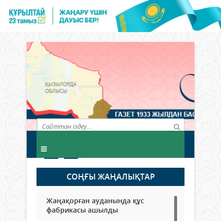
СОҢҒЫ ЖАҢАЛЫҚТАР
Жаңақорған ауданында құс
фабрикасы ашылды