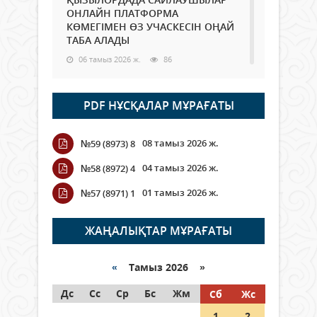
ОНЛАЙН ПЛАТФОРМА
КӨМЕГІМЕН ӨЗ УЧАСКЕСІН ОҢАЙ
ТАБА АЛАДЫ
06 тамыз 2026 ж.
86
Open Air: Қызылорда облысы
PDF НҰСҚАЛАР МҰРАҒАТЫ
полиция департаменті 20
мыңнан астам көрерменнің
қауіпсіздігін қамтамасыз етті
08 тамыз 2026 ж.
№59 (8973) 8
06 тамыз 2026 ж.
96
04 тамыз 2026 ж.
№58 (8972) 4
Wi-Fi ҚАБЫРҒА АРҚЫЛЫ ҚАЛАЙ
01 тамыз 2026 ж.
№57 (8971) 1
ӨТЕДІ?
06 тамыз 2026 ж.
264
ЖАҢАЛЫҚТАР МҰРАҒАТЫ
Как могут проголосовать
граждане Казахстана,
«
Тамыз 2026 »
находящиеся за рубежом?
Дс
Сс
Ср
Бс
Жм
Сб
Жс
05 тамыз 2026 ж.
145
1
2