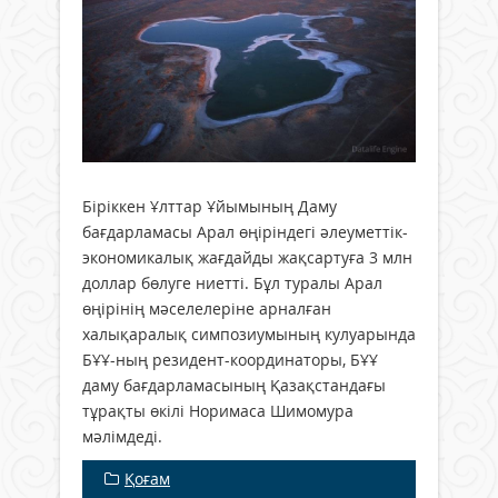
Біріккен Ұлттар Ұйымының Даму
бағдарламасы Арал өңіріндегі әлеуметтік-
экономикалық жағдайды жақсартуға 3 млн
доллар бөлуге ниетті. Бұл туралы Арал
өңірінің мәселелеріне арналған
халықаралық симпозиумының кулуарында
БҰҰ-ның резидент-координаторы, БҰҰ
даму бағдарламасының Қазақстандағы
тұрақты өкілі Норимаса Шимомура
мәлімдеді.
Қоғам