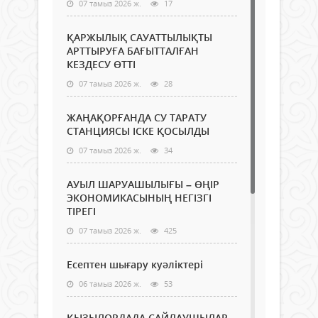
07 тамыз 2026 ж.
17
ҚАРЖЫЛЫҚ САУАТТЫЛЫҚТЫ
АРТТЫРУҒА БАҒЫТТАЛҒАН
КЕЗДЕСУ ӨТТІ
07 тамыз 2026 ж.
28
ЖАҢАҚОРҒАНДА СУ ТАРАТУ
СТАНЦИЯСЫ ІСКЕ ҚОСЫЛДЫ
07 тамыз 2026 ж.
34
АУЫЛ ШАРУАШЫЛЫҒЫ – ӨҢІР
ЭКОНОМИКАСЫНЫҢ НЕГІЗГІ
ТІРЕГІ
07 тамыз 2026 ж.
425
Есептен шығару куәліктері
06 тамыз 2026 ж.
53
ҚЫЗЫЛОРДАДА САЙЛАУШЫЛАР