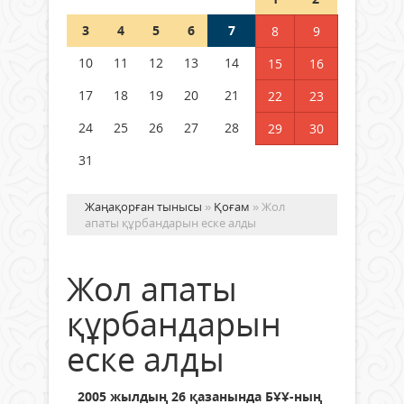
Шетелде жүрген Қазақстан
3
4
5
6
7
8
9
азаматтары қалай дауыс бере
алады?
10
11
12
13
14
15
16
05 тамыз 2026 ж.
134
17
18
19
20
21
22
23
24
25
26
27
28
29
30
31
Жаңақорған тынысы
»
Қоғам
» Жол
апаты құрбандарын еске алды
Жол апаты
құрбандарын
еске алды
2005 жылдың 26 қазанында БҰҰ-ның