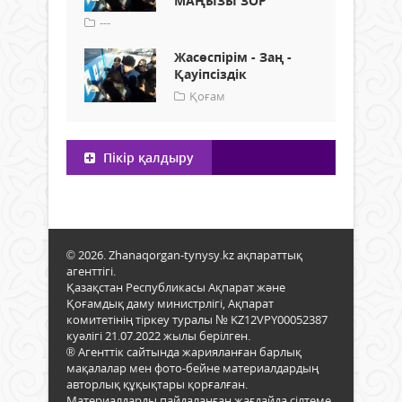
МАҢЫЗЫ ЗОР
---
Жасөспірім - Заң -
Қауіпсіздік
Қоғам
Пікір қалдыру
© 2026. Zhanaqorgan-tynysy.kz ақпараттық
агенттігі.
Қазақстан Республикасы Ақпарат және
Қоғамдық даму министрлігі, Ақпарат
комитетінің тіркеу туралы № KZ12VPY00052387
куәлігі 21.07.2022 жылы берілген.
® Агенттік сайтында жарияланған барлық
мақалалар мен фото-бейне материалдардың
авторлық құқықтары қорғалған.
Материалдарды пайдаланған жағдайда сілтеме