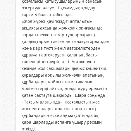
қозғалысы қатысушыларының санасын
өзгертуде әлеуетті қоғамдық қолдау
көрсету болып табылады.
«Жол жүрісі қауіпсіздігі апталығы»
акциясы аясында жол-көлік оқиғасында
зардап шеккен темір тұлпарлардың
қалдықтарын тиеген автоэвакуаторлардан
және қара түсті жеңіл автокөліктерден
құралған автокеруені қаланың басты
көшелерінен жүріп өтті. Автокеруен
кезінде жол сақшылары дыбыс күшейткіш
құралдары арқылы жол-көлік апатының
құрбандары жайлы статистикалық
мәліметтерді айтып, жолда жүру ережесін
қатаң сақтауға шақырды. Шара соңында
«Тағзым алаңында» Қозғалыстың жас
инспекторлары жол-көлік апатының
құрбандарын еске алу мақсатында ақ-
қара шарларды аспанға ұшыру рәсімін
өткізді.