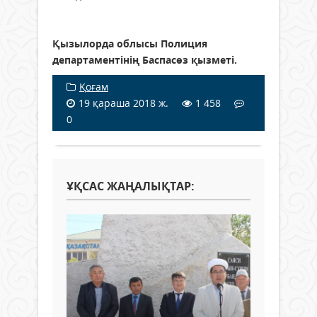
Қызылорда облысы Полиция
департаментінің Баспасөз қызметі.
Қоғам
19 қараша 2018 ж.
1 458
0
ҰҚСАС ЖАҢАЛЫҚТАР: