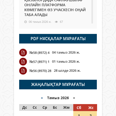
ОНЛАЙН ПЛАТФОРМА
КӨМЕГІМЕН ӨЗ УЧАСКЕСІН ОҢАЙ
ТАБА АЛАДЫ
06 тамыз 2026 ж.
67
Open Air: Қызылорда облысы
PDF НҰСҚАЛАР МҰРАҒАТЫ
полиция департаменті 20
мыңнан астам көрерменнің
қауіпсіздігін қамтамасыз етті
04 тамыз 2026 ж.
№58 (8972) 4
06 тамыз 2026 ж.
73
01 тамыз 2026 ж.
№57 (8971) 1
Wi-Fi ҚАБЫРҒА АРҚЫЛЫ ҚАЛАЙ
28 шілде 2026 ж.
№56 (8970) 28
ӨТЕДІ?
06 тамыз 2026 ж.
241
ЖАҢАЛЫҚТАР МҰРАҒАТЫ
Как могут проголосовать
граждане Казахстана,
«
Тамыз 2026 »
находящиеся за рубежом?
Дс
Сс
Ср
Бс
Жм
Сб
Жс
05 тамыз 2026 ж.
122
1
2