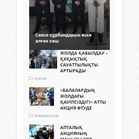
Саяси құрбандарын еске
алған кеш
ЖОЛДА ҚАБЫЛДАУ –
ҚҰҚЫҚТЫҚ
САУАТТЫЛЫҚТЫ
АРТЫРАДЫ
Қоғам
«БАЛАЛАРДЫҢ
ЖОЛДАҒЫ
ҚАУІПСІЗДІГІ» АТТЫ
АКЦИЯ ӨТУДЕ
Жаңалықтар
АПТАЛЫҚ
АКЦИЯНЫҢ