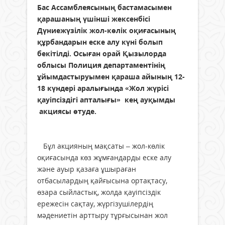
Бас Ассамблеясының бастамасымен
қарашаның үшінші жексенбісі
Дүниежүзілік жол-көлік оқиғасының
құрбандарын еске алу күні болып
бекітілді. Осыған орай Қызылорда
облысы Полиция департаментінің
ұйымдастыруымен қараша айының 12-
18 күндері аралығында «Жол жүрісі
қауіпсіздігі апталығы» кең ауқымды
акциясы өтуде.
Бұл акцияның мақсаты – жол-көлік
оқиғасында көз жұмғандарды еске алу
және ауыр қазаға ұшыраған
отбасылардың қайғысына ортақтасу,
өзара сыйластық, жолда қауіпсіздік
ережесін сақтау, жүргізушілердің
мәдениетін арттыру тұрғысынан жол