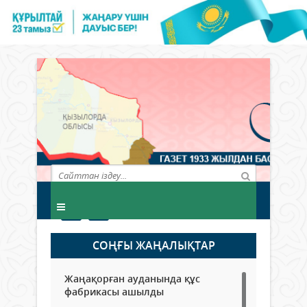
СОҢҒЫ ЖАҢАЛЫҚТАР
Жаңақорған ауданында құс
фабрикасы ашылды