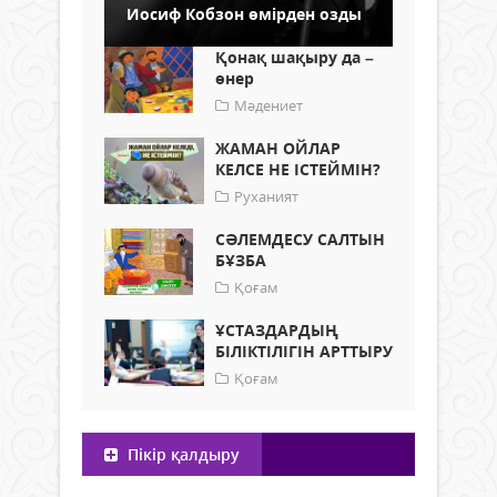
Иосиф Кобзон өмірден озды
Қонақ шақыру да –
өнер
Мәдениет
ЖАМАН ОЙЛАР
КЕЛСЕ НЕ ІСТЕЙМІН?
Руханият
СӘЛЕМДЕСУ САЛТЫН
БҰЗБА
Қоғам
ҰСТАЗДАРДЫҢ
БІЛІКТІЛІГІН АРТТЫРУ
Қоғам
Пікір қалдыру