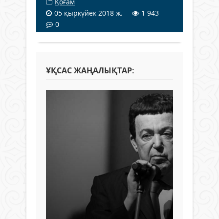
Қоғам
05 қыркүйек 2018 ж.
1 943
0
ҰҚСАС ЖАҢАЛЫҚТАР: