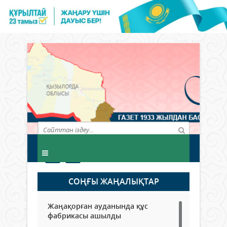
СОҢҒЫ ЖАҢАЛЫҚТАР
Жаңақорған ауданында құс
фабрикасы ашылды