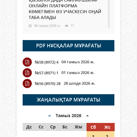
ОНЛАЙН ПЛАТФОРМА
КӨМЕГІМЕН ӨЗ УЧАСКЕСІН ОҢАЙ
ТАБА АЛАДЫ
06 тамыз 2026 ж.
71
Open Air: Қызылорда облысы
PDF НҰСҚАЛАР МҰРАҒАТЫ
полиция департаменті 20
мыңнан астам көрерменнің
қауіпсіздігін қамтамасыз етті
04 тамыз 2026 ж.
№58 (8972) 4
06 тамыз 2026 ж.
81
01 тамыз 2026 ж.
№57 (8971) 1
Wi-Fi ҚАБЫРҒА АРҚЫЛЫ ҚАЛАЙ
28 шілде 2026 ж.
№56 (8970) 28
ӨТЕДІ?
06 тамыз 2026 ж.
252
ЖАҢАЛЫҚТАР МҰРАҒАТЫ
Как могут проголосовать
граждане Казахстана,
«
Тамыз 2026 »
находящиеся за рубежом?
Дс
Сс
Ср
Бс
Жм
Сб
Жс
05 тамыз 2026 ж.
131
1
2