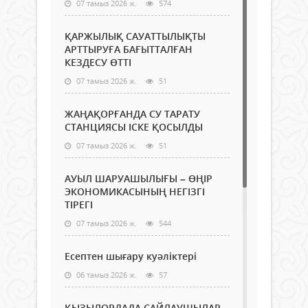
07 тамыз 2026 ж.
574
ҚАРЖЫЛЫҚ САУАТТЫЛЫҚТЫ
АРТТЫРУҒА БАҒЫТТАЛҒАН
КЕЗДЕСУ ӨТТІ
07 тамыз 2026 ж.
51
ЖАҢАҚОРҒАНДА СУ ТАРАТУ
СТАНЦИЯСЫ ІСКЕ ҚОСЫЛДЫ
07 тамыз 2026 ж.
51
АУЫЛ ШАРУАШЫЛЫҒЫ – ӨҢІР
ЭКОНОМИКАСЫНЫҢ НЕГІЗГІ
ТІРЕГІ
07 тамыз 2026 ж.
544
Есептен шығару куәліктері
06 тамыз 2026 ж.
57
ҚЫЗЫЛОРДАДА САЙЛАУШЫЛАР