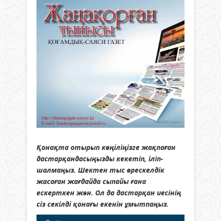
Қонақта отырып көңіліңізге жақпаған
дастарқандасыңызды кекетіп, іліп-
шалмаңыз. Шектен тыс өрескелдік
жасаған жағдайда сыпайы ғана
ескерткен жөн. Ол да дастарқан иесінің
сіз секілді қонағы екенін ұмытпаңыз.