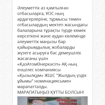
Әлеуметтік аз қамтылған
отбасыларға, ҰОС-ның
ардагерлеріне, тұрмысы төмен
отбасылардың мектеп жасындағы
балаларына тұрақты түрде көмек
көрсеткені және аудан көлемінде
әлеуметтік маңызы бар
қайырымдылық жобаларды
жүзеге асыруға бас демеушілік
жасағаны үшін
«ҚазАтомӨнеркәсіп» АҚ-ның
еншілес компаниясы
«Қызылқұм» ЖШС "Жылдың үздік
ұйымы" номинациясымен
марапатталды.
МАРАПАТЫҢЫЗ ҚҰТТЫ БОЛСЫН!