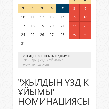
3
4
5
6
7
8
9
Германия аптап ыстыққа
байланысты суды үнемдей
10
11
12
13
14
15
16
бастады
17
18
19
20
21
22
23
04 тамыз 2026 ж.
94
24
25
26
27
28
29
30
31
Жаңақорған тынысы
»
Қоғам
»
"ЖЫЛДЫҢ ҮЗДІК ҰЙЫМЫ"
НОМИНАЦИЯСЫ
"ЖЫЛДЫҢ ҮЗДІК
ҰЙЫМЫ"
НОМИНАЦИЯСЫ