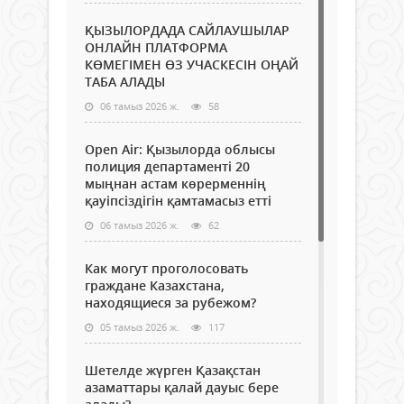
ҚЫЗЫЛОРДАДА САЙЛАУШЫЛАР
ОНЛАЙН ПЛАТФОРМА
КӨМЕГІМЕН ӨЗ УЧАСКЕСІН ОҢАЙ
ТАБА АЛАДЫ
06 тамыз 2026 ж.
58
Open Air: Қызылорда облысы
полиция департаменті 20
мыңнан астам көрерменнің
қауіпсіздігін қамтамасыз етті
06 тамыз 2026 ж.
62
Как могут проголосовать
граждане Казахстана,
находящиеся за рубежом?
05 тамыз 2026 ж.
117
Шетелде жүрген Қазақстан
азаматтары қалай дауыс бере