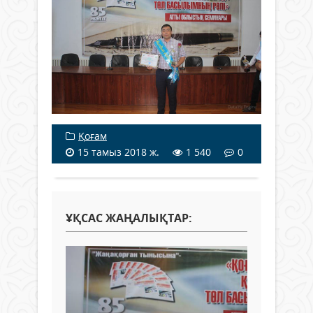
Қоғам
15 тамыз 2018 ж.
1 540
0
ҰҚСАС ЖАҢАЛЫҚТАР: