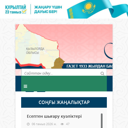
СОҢҒЫ ЖАҢАЛЫҚТАР
Есептен шығару куәліктері
06 тамыз 2026 ж.
47