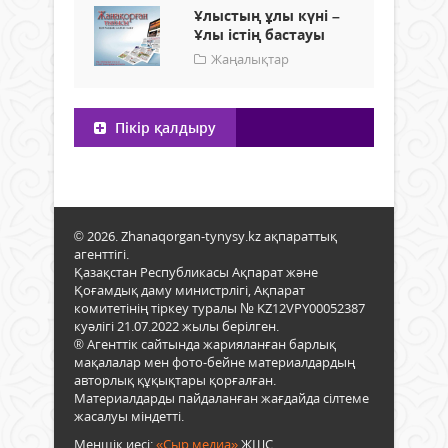
Ұлыстың ұлы күні –
Ұлы істің бастауы
Жаңалықтар
Пікір қалдыру
© 2026. Zhanaqorgan-tynysy.kz ақпараттық
агенттігі.
Қазақстан Республикасы Ақпарат және
Қоғамдық даму министрлігі, Ақпарат
комитетінің тіркеу туралы № KZ12VPY00052387
куәлігі 21.07.2022 жылы берілген.
® Агенттік сайтында жарияланған барлық
мақалалар мен фото-бейне материалдардың
авторлық құқықтары қорғалған.
Материалдарды пайдаланған жағдайда сілтеме
жасалуы міндетті.
Меншік иесі:
«Сыр медиа»
ЖШС.