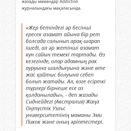
жазады мамандар Addiction
журналындағы мақаласында.
«Жер бетіндегі әр бесінші
ересек азамат айына бір рет
болсада салынып арақ-шарап
ішеді, ал әр жетінші азамат
күн сайын темекі тартады. Өз
кезегінде, олар адамның рак
ауруына шалдығуына және өте
жас қайтыс болуына себеп
болып жатады. Ал, өзге есірткі
түрлері бірнеше есе аз
қолданылады», - деп жазады
Сиднейдегі (Австралия) Жаңа
Оңтүстік Уэльс
университетінің маманы Эми
Пикок және оның әріптестері.