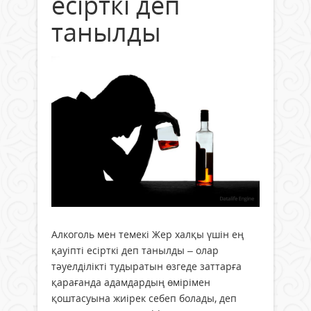
есірткі деп
танылды
Алкоголь мен темекі Жер халқы үшін ең
қауіпті есірткі деп танылды – олар
тәуелділікті тудыратын өзгеде заттарға
қарағанда адамдардың өмірімен
қоштасуына жиірек себеп болады, деп