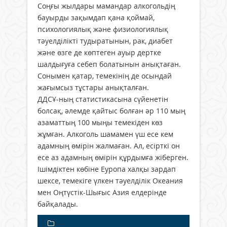
Соңғы жылдары мамандар алкогольдің
бауырды зақымдап қана қоймай,
психологиялық және физиологиялық
тәуелділікті тудыратынын, рак, диабет
және өзге де көптеген ауыр дертке
шалдығуға себеп болатынын анықтаған.
Сонымен қатар, темекінің де осындай
жағымсыз тұстары анықталған.
ДДСҰ-ның статистикасына сүйенетін
болсақ, әлемде қайтыс болған әр 110 мың
азаматтың 100 мыңы темекіден көз
жұмған. Алкоголь шамамен үш есе кем
адамның өмірін жалмаған. Ал, есірткі он
есе аз адамның өмірін құрдымға жіберген.
Ішімдіктен көбіне Еуропа халқы зардап
шексе, темекіге үлкен тәуелділік Океания
мен Оңтүстік-Шығыс Азия елдерінде
байқалады.
---