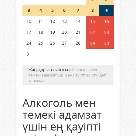
Шетелде жүрген Қазақстан
3
4
5
6
7
8
9
азаматтары қалай дауыс бере
алады?
10
11
12
13
14
15
16
05 тамыз 2026 ж.
172
17
18
19
20
21
22
23
24
25
26
27
28
29
30
31
Жаңақорған тынысы
» Алкоголь мен
темекі адамзат үшін ең қауіпті есірткі деп
танылды
Алкоголь мен
темекі адамзат
үшін ең қауіпті