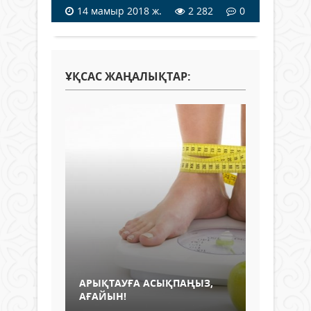
14 мамыр 2018 ж.
2 282
0
ҰҚСАС ЖАҢАЛЫҚТАР:
АРЫҚТАУҒА АСЫҚПАҢЫЗ,
АҒАЙЫН!