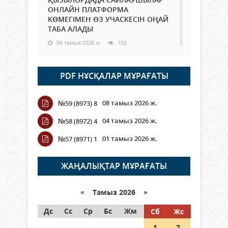
ОНЛАЙН ПЛАТФОРМА
КӨМЕГІМЕН ӨЗ УЧАСКЕСІН ОҢАЙ
ТАБА АЛАДЫ
06 тамыз 2026 ж.
102
Open Air: Қызылорда облысы
PDF НҰСҚАЛАР МҰРАҒАТЫ
полиция департаменті 20
мыңнан астам көрерменнің
қауіпсіздігін қамтамасыз етті
08 тамыз 2026 ж.
№59 (8973) 8
06 тамыз 2026 ж.
125
04 тамыз 2026 ж.
№58 (8972) 4
Wi-Fi ҚАБЫРҒА АРҚЫЛЫ ҚАЛАЙ
01 тамыз 2026 ж.
№57 (8971) 1
ӨТЕДІ?
06 тамыз 2026 ж.
279
ЖАҢАЛЫҚТАР МҰРАҒАТЫ
Как могут проголосовать
граждане Казахстана,
«
Тамыз 2026 »
находящиеся за рубежом?
Дс
Сс
Ср
Бс
Жм
Сб
Жс
05 тамыз 2026 ж.
161
1
2