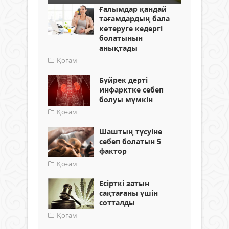
Ғалымдар қандай
тағамдардың бала
көтеруге кедергі
болатынын
анықтады
Қоғам
Бүйрек дерті
инфарктке себеп
болуы мүмкін
Қоғам
Шаштың түсуіне
себеп болатын 5
фактор
Қоғам
Есірткі затын
сақтағаны үшін
сотталды
Қоғам