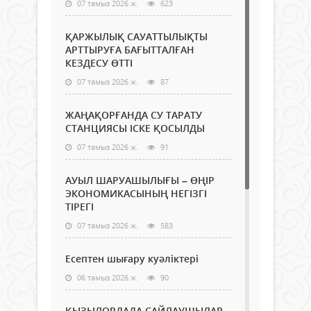
07 тамыз 2026 ж.
623
ҚАРЖЫЛЫҚ САУАТТЫЛЫҚТЫ
АРТТЫРУҒА БАҒЫТТАЛҒАН
КЕЗДЕСУ ӨТТІ
07 тамыз 2026 ж.
87
ЖАҢАҚОРҒАНДА СУ ТАРАТУ
СТАНЦИЯСЫ ІСКЕ ҚОСЫЛДЫ
07 тамыз 2026 ж.
91
АУЫЛ ШАРУАШЫЛЫҒЫ – ӨҢІР
ЭКОНОМИКАСЫНЫҢ НЕГІЗГІ
ТІРЕГІ
07 тамыз 2026 ж.
583
Есептен шығару куәліктері
06 тамыз 2026 ж.
90
ҚЫЗЫЛОРДАДА САЙЛАУШЫЛАР