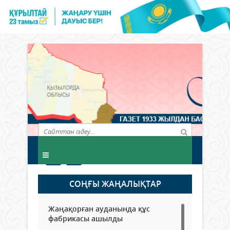
СОҢҒЫ ЖАҢАЛЫҚТАР
Жаңақорған ауданында құс
фабрикасы ашылды