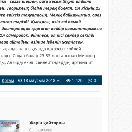
лігі– сөзге шешен, ойға көсем.Жұрт алдына
Теориялық білімі терең болған. Ол кісінің 25
деп еріксіз таңғаласың. Менің байқауымша, ораз
нған тәрізді. Қысқасы, өзін өзі аямай
ық дистертация қорғаған кейбір азаматтарымыз
самородок. Әйтпесе, ол кісі сендер секілді
лап айтайын, өзінше ізденіп жетілген.
аклық алдына шыққанда қағазсыз сөйлей
айтады. Содан болар 25-35 жастарынан Министр
ы. Ал бірді екілі сөйлейтіндердің артына ит
Қоғам
18 маусым 2018 ж.
1 420
0
Жерін қайтарды
Оқиғалар