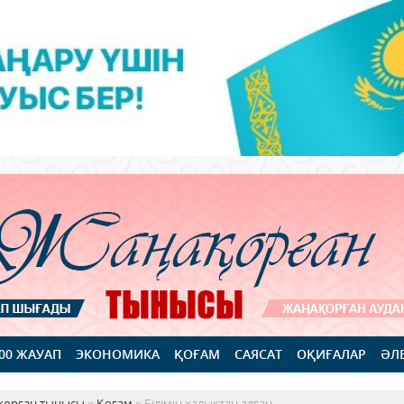
100 ЖАУАП
ЭКОНОМИКА
ҚОҒАМ
САЯСАТ
ОҚИҒАЛАР
ӘЛ
қорған тынысы
»
Қоғам
» Білімін халықтан алған