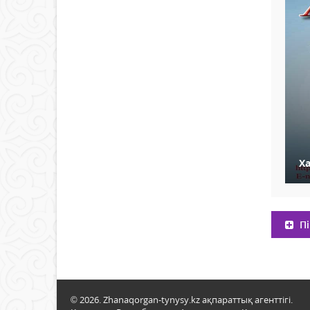
Ха
Пі
© 2026. Zhanaqorgan-tynysy.kz ақпараттық агенттігі.