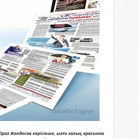
Ораз Жандосов керісінше, ылғи халық арасынан