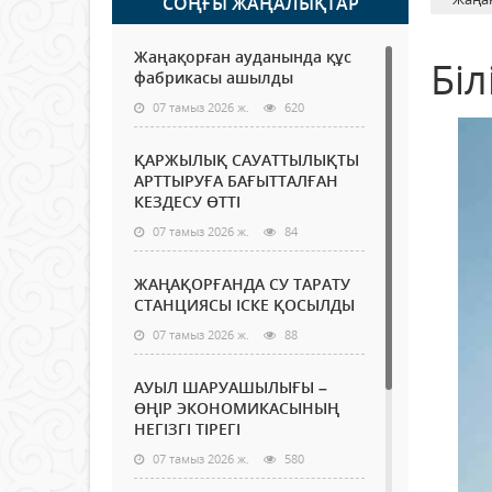
СОҢҒЫ ЖАҢАЛЫҚТАР
Жаңақорған ауданында құс
Біл
фабрикасы ашылды
07 тамыз 2026 ж.
620
ҚАРЖЫЛЫҚ САУАТТЫЛЫҚТЫ
АРТТЫРУҒА БАҒЫТТАЛҒАН
КЕЗДЕСУ ӨТТІ
07 тамыз 2026 ж.
84
ЖАҢАҚОРҒАНДА СУ ТАРАТУ
СТАНЦИЯСЫ ІСКЕ ҚОСЫЛДЫ
07 тамыз 2026 ж.
88
АУЫЛ ШАРУАШЫЛЫҒЫ –
ӨҢІР ЭКОНОМИКАСЫНЫҢ
НЕГІЗГІ ТІРЕГІ
07 тамыз 2026 ж.
580