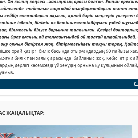
н. Ол кісінің кеңсесі –халықтың арасы болған. Екінші ерекше
өйлегенде тайпалма жорғадай тыңдармандарын тәнті еткен. 
 кейбір жазғандарын оқысаң, қалай бәрін меңгеріп үлгерген 
бетінше ізденіп, білімін өз бетіншежетілдірумен үзбей шұғылда
ап, білмегенін білуге барынша талпынған. Қазіргі докторл
ағы Ораз ағаның ой толғаанғындай ой толғай алмайтындай. Ол 
оқу орнын бітірген жоқ, бітірмегенімен тоқуы терең. Қайта
інішке орай қазіргі билік басында отырғандардың 90 пайызы х
.Яғни билік пен халық арасында байланыс жоқ. Көбісі өтірік 
ардың дерлігі көсемсөзді үйренудің орнына қу құлқынын ойлайд
уамыз.
АС ЖАҢАЛЫҚТАР: