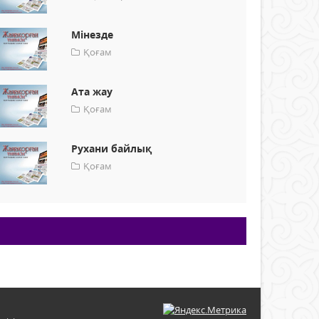
Мінезде
Қоғам
Ата жау
Қоғам
Рухани байлық
Қоғам