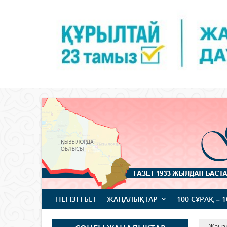
НЕГІЗГІ БЕТ
ЖАҢАЛЫҚТАР
100 СҰРАҚ – 
Жаңа