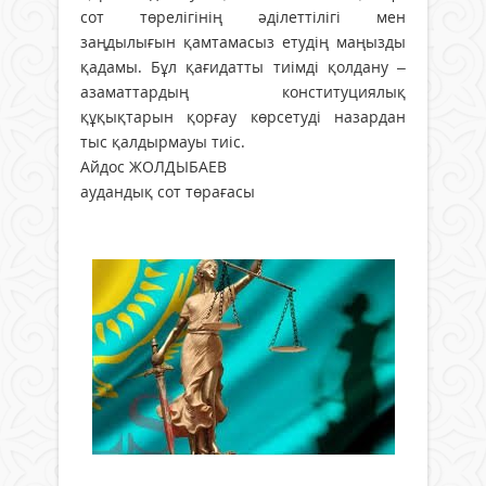
сот төрелігінің әділеттілігі мен
заңдылығын қамтамасыз етудің маңызды
қадамы. Бұл қағидатты тиімді қолдану –
азаматтардың конституциялық
құқықтарын қорғау көрсетуді назардан
тыс қалдырмауы тиіс.
Айдос ЖОЛДЫБАЕВ
аудандық сот төрағасы