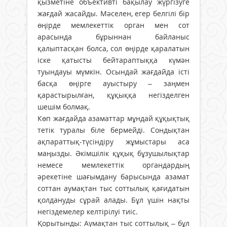
қызметіне объективті бақылау жүргізуге
жағдай жасайды. Мәселен, егер белгілі бір
өңірде мемлекеттік орган мен сот
арасында бұрыннан байланыс
қалыптасқан болса, сол өңірде қаралатын
іске қатысты бейтараптыққа күмән
туындауы мүмкін. Осындай жағдайда істі
басқа өңірге ауыстыру – заңмен
қарастырылған, құқыққа негізделген
шешім болмақ.
Көп жағдайда азаматтар мұндай құқықтық
тетік туралы біле бермейді. Сондықтан
ақпараттық-түсіндіру жұмыстары аса
маңызды. Әкімшілік құқық бұзушылықтар
немесе мемлекеттік органдардың
әрекетіне шағымдану барысында азамат
соттан аумақтан тыс соттылық қағидатын
қолдануды сұрай алады. Бұл үшін нақты
негіздемелер келтірілуі тиіс.
Қорытынды: Аумақтан тыс соттылық – бұл