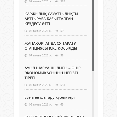
07 тамыз 2026 ж.
583
ҚАРЖЫЛЫҚ САУАТТЫЛЫҚТЫ
АРТТЫРУҒА БАҒЫТТАЛҒАН
КЕЗДЕСУ ӨТТІ
07 тамыз 2026 ж.
59
ЖАҢАҚОРҒАНДА СУ ТАРАТУ
СТАНЦИЯСЫ ІСКЕ ҚОСЫЛДЫ
07 тамыз 2026 ж.
58
АУЫЛ ШАРУАШЫЛЫҒЫ – ӨҢІР
ЭКОНОМИКАСЫНЫҢ НЕГІЗГІ
ТІРЕГІ
07 тамыз 2026 ж.
551
Есептен шығару куәліктері
06 тамыз 2026 ж.
63
ҚЫЗЫЛОРДАДА САЙЛАУШЫЛАР