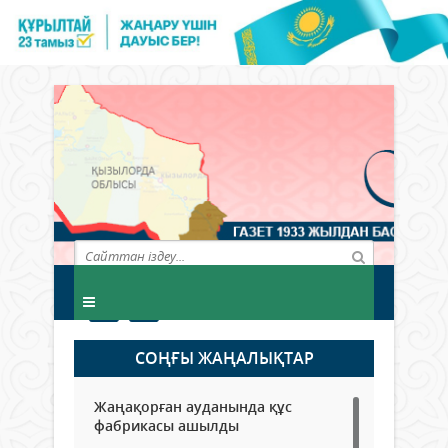
СОҢҒЫ ЖАҢАЛЫҚТАР
Жаңақорған ауданында құс
фабрикасы ашылды