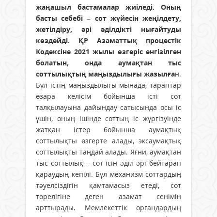
жаңашыл бастамалар жиіледі. Оның
басты себебі – сот жүйесін жеңілдету,
жетілдіру, әрі әділдікті нығайтуды
көздейді. ҚР Азаматтық процестік
Кодексіне 2021 жылы өзгеріс енгізілген
болатын, онда аумақтан тыс
соттылықтың маңыздылығы жазылға
н.
Бұл істің маңыздылығы мынада, тараптар
өзара келісім бойынша істі сот
талқылауына дайындау сатысында осы іс
үшін, оның ішінде соттың іс жүргізуінде
жатқан істер бойынша аумақтық
соттылықты өзгерте алады, эксаумақтық
соттылықты таңдай алады. Яғни, аумақтан
тыс соттылық – сот ісін әділ әрі бейтарап
қараудың кепілі. Бұл механизм соттардың
тәуелсіздігін қамтамасыз етеді, сот
төрелігіне деген азамат сенімін
арттырады. Мемлекеттік органдардың