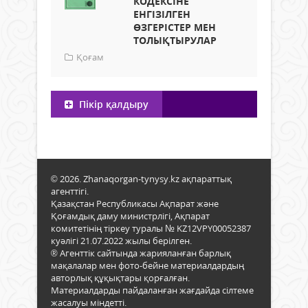
КОДЕКСІНЕ
ЕНГІЗІЛГЕН
ӨЗГЕРІСТЕР МЕН
ТОЛЫҚТЫРУЛАР
Қоғам
Пікір қалдыру
© 2026. Zhanaqorgan-tynysy.kz ақпараттық
агенттігі.
Қазақстан Республикасы Ақпарат және
Қоғамдық даму министрлігі, Ақпарат
комитетінің тіркеу туралы № KZ12VPY00052387
куәлігі 21.07.2022 жылы берілген.
® Агенттік сайтында жарияланған барлық
мақалалар мен фото-бейне материалдардың
авторлық құқықтары қорғалған.
Материалдарды пайдаланған жағдайда сілтеме
жасалуы міндетті.