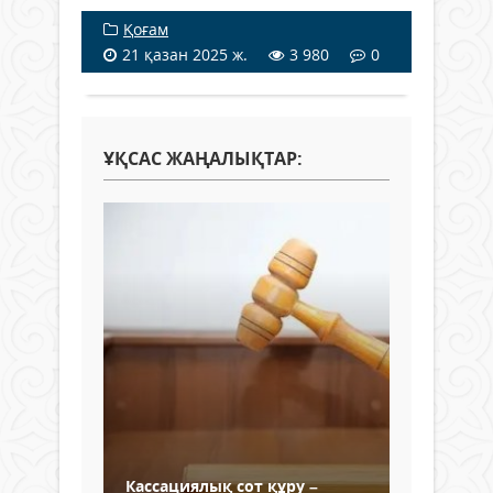
Қоғам
21 қазан 2025 ж.
3 980
0
ҰҚСАС ЖАҢАЛЫҚТАР:
Кассациялық сот құру –