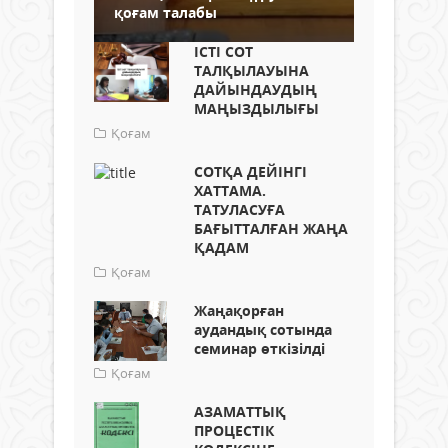
қоғам талабы
ІСТІ СОТ
ТАЛҚЫЛАУЫНА
ДАЙЫНДАУДЫҢ
МАҢЫЗДЫЛЫҒЫ
Қоғам
СОТҚА ДЕЙІНГІ
ХАТТАМА.
ТАТУЛАСУҒА
БАҒЫТТАЛҒАН ЖАҢА
ҚАДАМ
Қоғам
Жаңақорған
аудандық сотында
семинар өткізілді
Қоғам
АЗАМАТТЫҚ
ПРОЦЕСТІК