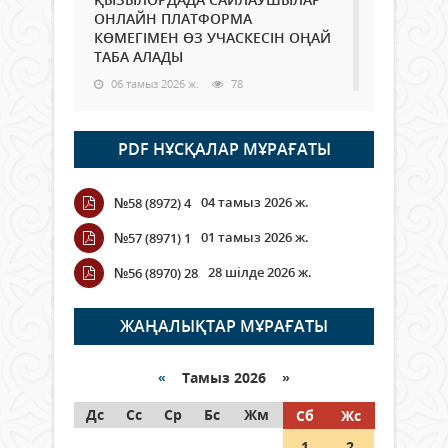
ОНЛАЙН ПЛАТФОРМА
КӨМЕГІМЕН ӨЗ УЧАСКЕСІН ОҢАЙ
ТАБА АЛАДЫ
06 тамыз 2026 ж.
78
Open Air: Қызылорда облысы
PDF НҰСҚАЛАР МҰРАҒАТЫ
полиция департаменті 20
мыңнан астам көрерменнің
қауіпсіздігін қамтамасыз етті
04 тамыз 2026 ж.
№58 (8972) 4
06 тамыз 2026 ж.
84
01 тамыз 2026 ж.
№57 (8971) 1
Wi-Fi ҚАБЫРҒА АРҚЫЛЫ ҚАЛАЙ
28 шілде 2026 ж.
№56 (8970) 28
ӨТЕДІ?
06 тамыз 2026 ж.
255
ЖАҢАЛЫҚТАР МҰРАҒАТЫ
Как могут проголосовать
граждане Казахстана,
«
Тамыз 2026 »
находящиеся за рубежом?
Дс
Сс
Ср
Бс
Жм
Сб
Жс
05 тамыз 2026 ж.
134
1
2