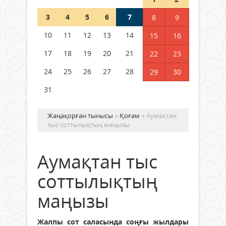
Шетелде жүрген Қазақстан
3
4
5
6
7
8
9
азаматтары қалай дауыс бере
алады?
10
11
12
13
14
15
16
05 тамыз 2026 ж.
146
17
18
19
20
21
22
23
24
25
26
27
28
29
30
31
Жаңақорған тынысы
»
Қоғам
» Аумақтан
тыс соттылықтың маңызы
Аумақтан тыс
соттылықтың
маңызы
Жалпы сот саласында соңғы жылдары