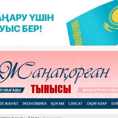
100 ЖАУАП
ЭКОНОМИКА
ҚОҒАМ
САЯСАТ
ОҚИҒАЛАР
ӘЛ
қорған тынысы
»
Қоғам
» Ар мәселесі