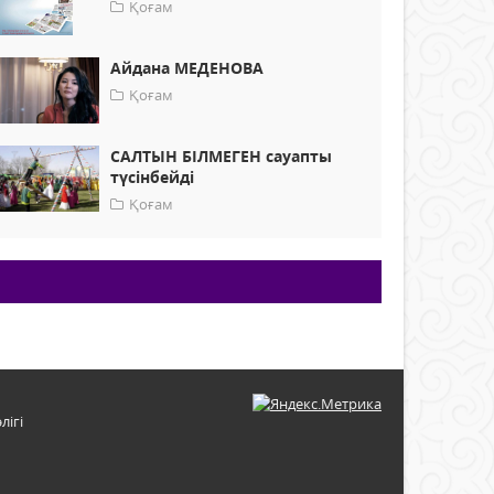
Қоғам
Айдана МЕДЕНОВА
Қоғам
САЛТЫН БІЛМЕГЕН сауапты
түсінбейді
Қоғам
лігі