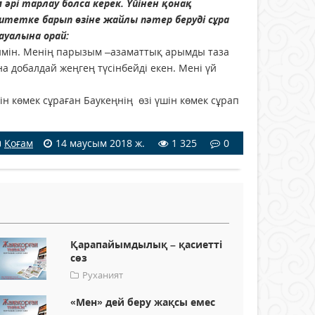
әрі тарлау болса керек. Үйінен қонақ
итетке барып өзіне жайлы пәтер беруді сұра
ауалына орай:
еймін. Менің парызым –азаматтық арымды таза
 добалдай жеңгең түсінбейді екен. Мені үй
 көмек сұраған Баукеңнің өзі үшін көмек сұрап
Қоғам
14 маусым 2018 ж.
1 325
0
Қарапайымдылық – қасиетті
сөз
Руханият
«Мен» дей беру жақсы емес