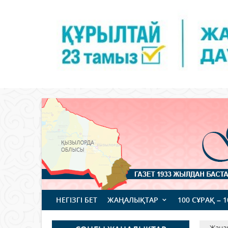
НЕГІЗГІ БЕТ
ЖАҢАЛЫҚТАР
100 СҰРАҚ – 
Жаңа