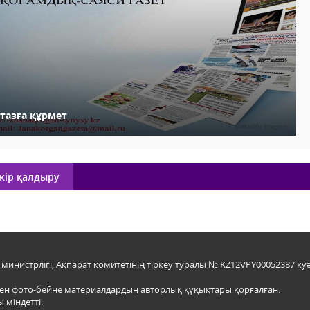
стазға құрмет
кір қалдыру
инистрлігі, Ақпарат комитетінің тіркеу туралы № KZ12VPY00052387 куә
мен фото-бейне материалдардың авторлық құқықтары қорғалған.
 міндетті.