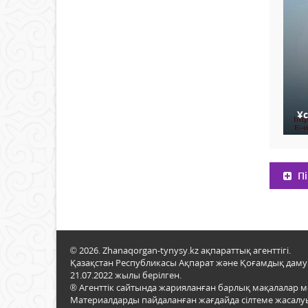
Ұ
Пі
© 2026. Zhanaqorgan-tynysy.kz ақпараттық агенттігі.
Қазақстан Республикасы Ақпарат және Қоғамдық даму м
21.07.2022 жылы берілген.
® Агенттік сайтында жарияланған барлық мақалалар 
Материалдарды пайдаланған жағдайда сілтеме жасалуы