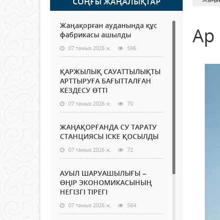
СОҢҒЫ ЖАҢАЛЫҚТАР
Жаңақорған ауданында құс
Ар 
фабрикасы ашылды
07 тамыз 2026 ж.
596
ҚАРЖЫЛЫҚ САУАТТЫЛЫҚТЫ
АРТТЫРУҒА БАҒЫТТАЛҒАН
КЕЗДЕСУ ӨТТІ
07 тамыз 2026 ж.
70
ЖАҢАҚОРҒАНДА СУ ТАРАТУ
СТАНЦИЯСЫ ІСКЕ ҚОСЫЛДЫ
07 тамыз 2026 ж.
72
АУЫЛ ШАРУАШЫЛЫҒЫ –
ӨҢІР ЭКОНОМИКАСЫНЫҢ
НЕГІЗГІ ТІРЕГІ
07 тамыз 2026 ж.
564