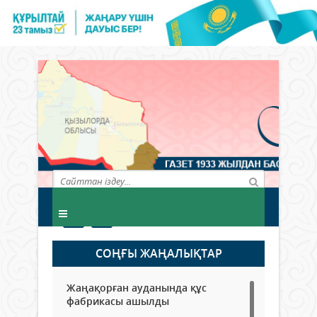
СОҢҒЫ ЖАҢАЛЫҚТАР
Жаңақорған ауданында құс
фабрикасы ашылды