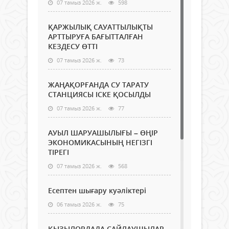
07 тамыз 2026 ж.
598
ҚАРЖЫЛЫҚ САУАТТЫЛЫҚТЫ
АРТТЫРУҒА БАҒЫТТАЛҒАН
КЕЗДЕСУ ӨТТІ
07 тамыз 2026 ж.
73
ЖАҢАҚОРҒАНДА СУ ТАРАТУ
СТАНЦИЯСЫ ІСКЕ ҚОСЫЛДЫ
07 тамыз 2026 ж.
77
АУЫЛ ШАРУАШЫЛЫҒЫ – ӨҢІР
ЭКОНОМИКАСЫНЫҢ НЕГІЗГІ
ТІРЕГІ
07 тамыз 2026 ж.
568
Есептен шығару куәліктері
06 тамыз 2026 ж.
75
ҚЫЗЫЛОРДАДА САЙЛАУШЫЛАР