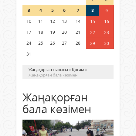
Шетелде жүрген Қазақстан
3
4
5
6
7
8
9
азаматтары қалай дауыс бере
алады?
10
11
12
13
14
15
16
05 тамыз 2026 ж.
158
17
18
19
20
21
22
23
24
25
26
27
28
29
30
31
Жаңақорған тынысы
»
Қоғам
»
Жаңақорған бала көзімен
Жаңақорған
бала көзімен