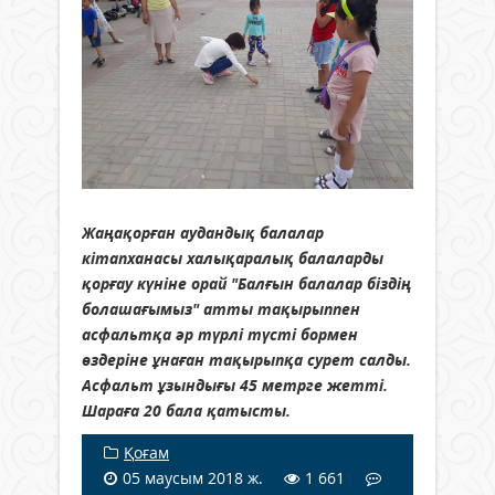
Жаңақорған аудандық балалар
кітапханасы халықаралық балаларды
қорғау күніне орай "Балғын балалар біздің
болашағымыз" атты тақырыппен
асфальтқа әр түрлі түсті бормен
өздеріне ұнаған тақырыпқа сурет салды.
Асфальт ұзындығы 45 метрге жетті.
Шараға 20 бала қатысты.
Қоғам
05 маусым 2018 ж.
1 661