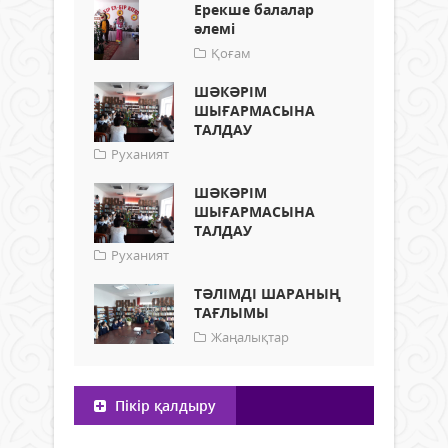
Ерекше балалар
әлемі
Қоғам
ШӘКӘРІМ
ШЫҒАРМАСЫНА
ТАЛДАУ
Руханият
ШӘКӘРІМ
ШЫҒАРМАСЫНА
ТАЛДАУ
Руханият
ТӘЛІМДІ ШАРАНЫҢ
ТАҒЛЫМЫ
Жаңалықтар
Пікір қалдыру