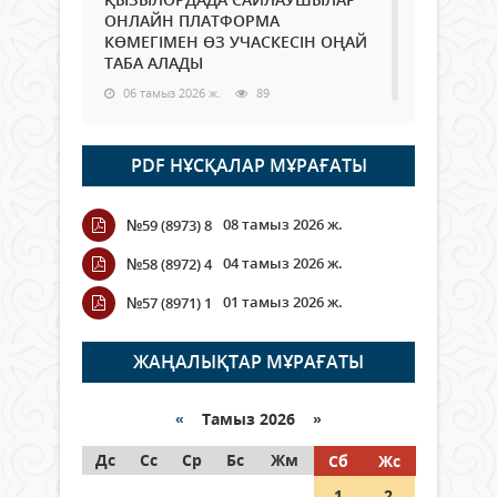
ОНЛАЙН ПЛАТФОРМА
КӨМЕГІМЕН ӨЗ УЧАСКЕСІН ОҢАЙ
ТАБА АЛАДЫ
06 тамыз 2026 ж.
89
Open Air: Қызылорда облысы
PDF НҰСҚАЛАР МҰРАҒАТЫ
полиция департаменті 20
мыңнан астам көрерменнің
қауіпсіздігін қамтамасыз етті
08 тамыз 2026 ж.
№59 (8973) 8
06 тамыз 2026 ж.
100
04 тамыз 2026 ж.
№58 (8972) 4
Wi-Fi ҚАБЫРҒА АРҚЫЛЫ ҚАЛАЙ
01 тамыз 2026 ж.
№57 (8971) 1
ӨТЕДІ?
06 тамыз 2026 ж.
266
ЖАҢАЛЫҚТАР МҰРАҒАТЫ
Как могут проголосовать
граждане Казахстана,
«
Тамыз 2026 »
находящиеся за рубежом?
Дс
Сс
Ср
Бс
Жм
Сб
Жс
05 тамыз 2026 ж.
147
1
2