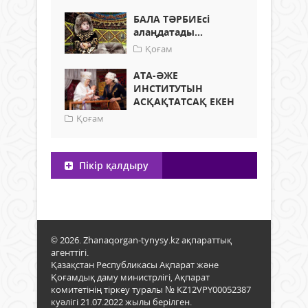
БАЛА ТӘРБИЕсі
алаңдатады...
Қоғам
АТА-ӘЖЕ
ИНСТИТУТЫН
АСҚАҚТАТСАҚ ЕКЕН
Қоғам
Пікір қалдыру
© 2026. Zhanaqorgan-tynysy.kz ақпараттық
агенттігі.
Қазақстан Республикасы Ақпарат және
Қоғамдық даму министрлігі, Ақпарат
комитетінің тіркеу туралы № KZ12VPY00052387
куәлігі 21.07.2022 жылы берілген.