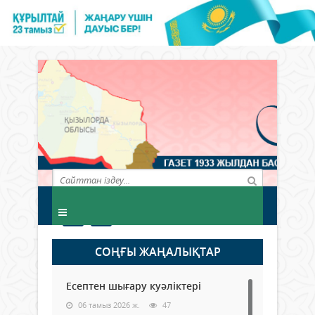
СОҢҒЫ ЖАҢАЛЫҚТАР
Есептен шығару куәліктері
06 тамыз 2026 ж.
47