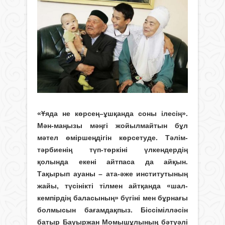
«Ұяда не көрсең–ұшқанда соны ілесің».
Мән-маңызы мәңгі жойылмайтын бұл
мәтел өміршеңдігін көрсетуде. Тәлім-
тәрбиенің түп-төркіні үлкендердің
қолында екені айтпаса да айқын.
Тақырып ауаны – ата-әже институтының
жайы, түсінікті тілмен айтқанда «шал-
кемпірдің баласының» бүгіні мен бұрнағы
болмысын бағамдақпыз. Біссімілләсін
батыр Бауыржан Момышұлының бәтуәлі