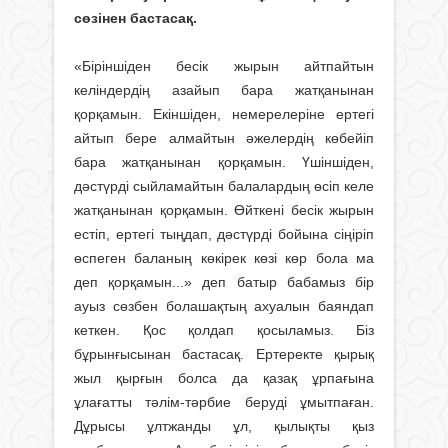
сөзінен бастасақ.
«Біріншіден бесік жырын айтпайтын
келіндердің азайып бара жатқанынан
қорқамын. Екіншіден, немерелеріне ертегі
айтып бере алмайтын әжелердің көбейіп
бара жатқанынан қорқамын. Үшіншіден,
дәстүрді сыйламайтын балалардың өсіп келе
жатқанынан қорқамын. Өйткені бесік жырын
естіп, ертегі тыңдап, дәстүрді бойына сіңіріп
өспеген баланың көкірек көзі көр бола ма
деп қорқамын...» деп батыр бабамыз бір
ауыз сөзбен болашақтың ахуалын баяндап
кеткен. Қос қолдап қосыламыз. Біз
бұрынғысынан бастасақ. Ертеректе қырық
жыл қырғын болса да қазақ ұрпағына
ұлағатты тәлім-тәрбие беруді ұмытпаған.
Дұрысы ұлтжанды ұл, қылықты қыз