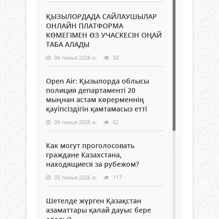
ҚЫЗЫЛОРДАДА САЙЛАУШЫЛАР
ОНЛАЙН ПЛАТФОРМА
КӨМЕГІМЕН ӨЗ УЧАСКЕСІН ОҢАЙ
ТАБА АЛАДЫ
06 тамыз 2026 ж.
58
Open Air: Қызылорда облысы
полиция департаменті 20
мыңнан астам көрерменнің
қауіпсіздігін қамтамасыз етті
06 тамыз 2026 ж.
62
Как могут проголосовать
граждане Казахстана,
находящиеся за рубежом?
05 тамыз 2026 ж.
117
Шетелде жүрген Қазақстан
азаматтары қалай дауыс бере