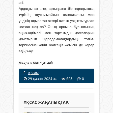
игі.
Ардақты әз әже, артыңызға бір қараңызшы,
түріктің таусылмайтын телехикаясы мен
үндінің аңыраған актері алтын уақытты ұрлап
жатқан жоқ па? Оның орнына бұрынғының
аңыз-әңгімесі мен тартымды қиссаларын
қиыстырып қарадомалақтардың тәлім-
тәрбиесіне көңіл бөлсеңіз жемісін де көрер
едіңіз-ау.
Мақпал МАРҚАБАЙ
Қоғам
29 қазан 2024 ж.
623
0
ҰҚСАС ЖАҢАЛЫҚТАР: