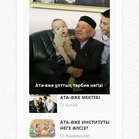
Ата-әже ұлттық тәрбие негізі
АТА-ӘЖЕ МЕКТЕБІ
Қоғам
АТА-ӘЖЕ ИНСТИТУТЫ
НЕГЕ ӘЛСІЗ?
Жаңалықтар