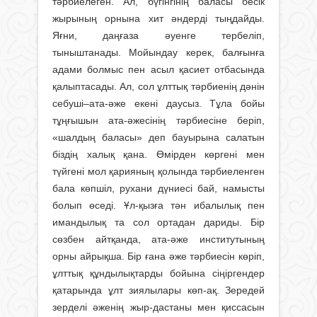
тәрбиелеген. Ал, бүгінгінің баласы бесік
жырының орнына хит әндерді тыңдайды.
Яғни, даңғаза әуенге тербеліп,
тыныштанады. Мойындау керек, балғынға
адами болмыс пен асыл қасиет отбасында
қалыптасады. Ал, сол ұлттық тәрбиенің дәнін
себуші–ата-әже екені даусыз. Тұла бойы
тұңғышын ата-әжесінің тәрбиесіне беріп,
«шалдың баласы» деп бауырына салатын
біздің халық қана. Өмірден көргені мен
түйгені мол қарияның қолында тәрбиеленген
бала көпшіл, рухани дүниесі бай, намысты
болып өседі. Ұл-қызға тән ибалылық пен
имандылық та сол ортадан дариды. Бір
сөзбен айтқанда, ата-әже институтының
орны айрықша. Бір ғана әже тәрбиесін көріп,
ұлттық құндылықтарды бойына сіңіргендер
қатарында ұлт зиялылары көп-ақ. Зередей
зерделі әженің жыр-дастаны мен қиссасын