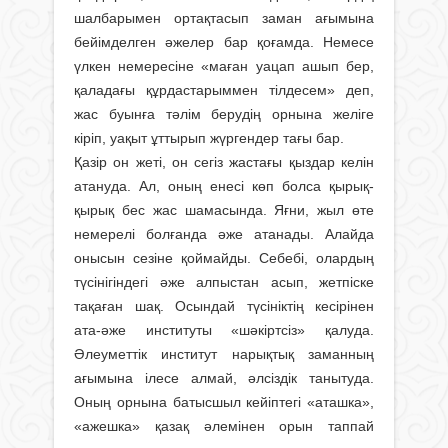
шалбарымен ортақтасып заман ағымына
бейімделген әжелер бар қоғамда. Немесе
үлкен немересіне «маған уацап ашып бер,
қаладағы құрдастарыммен тілдесем» деп,
жас буынға тәлім берудің орнына желіге
кіріп, уақыт ұттырып жүргендер тағы бар.
Қазір он жеті, он сегіз жастағы қыздар келін
атануда. Ал, оның енесі көп болса қырық-
қырық бес жас шамасында. Яғни, жыл өте
немерелі болғанда әже атанады. Алайда
онысын сезіне қоймайды. Себебі, олардың
түсінігіндегі әже алпыстан асып, жетпіске
тақаған шақ. Осындай түсініктің кесірінен
ата-әже институты «шәкіртсіз» қалуда.
Әлеуметтік институт нарықтық заманның
ағымына ілесе алмай, әлсіздік танытуда.
Оның орнына батысшыл кейіптегі «аташка»,
«ажешка» қазақ әлемінен орын таппай