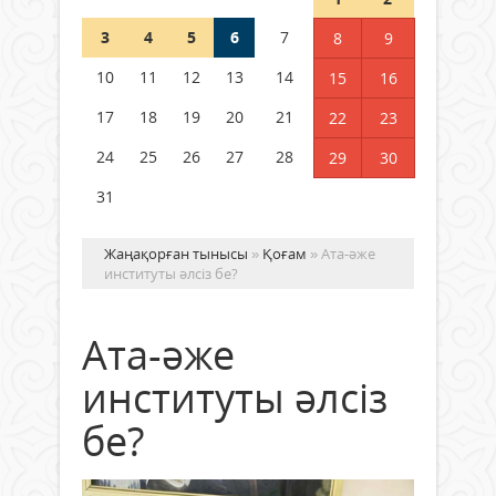
3
4
5
6
7
8
9
Германия аптап ыстыққа
байланысты суды үнемдей
10
11
12
13
14
15
16
бастады
17
18
19
20
21
22
23
04 тамыз 2026 ж.
94
24
25
26
27
28
29
30
31
Жаңақорған тынысы
»
Қоғам
» Ата-әже
институты әлсіз бе?
Ата-әже
институты әлсіз
бе?