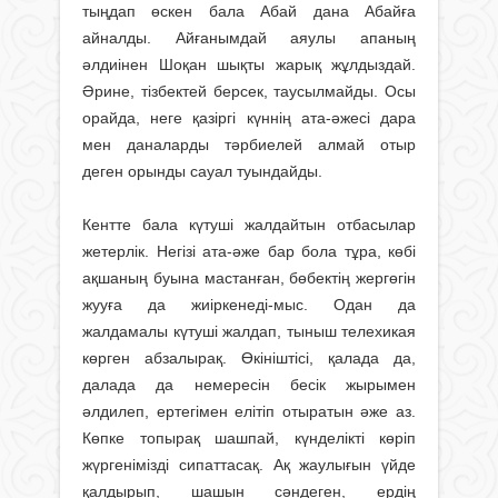
тыңдап өскен бала Абай дана Абайға
айналды. Айғанымдай аяулы апаның
әлдиінен Шоқан шықты жарық жұлдыздай.
Әрине, тізбектей берсек, таусылмайды. Осы
орайда, неге қазіргі күннің ата-әжесі дара
мен даналарды тәрбиелей алмай отыр
деген орынды сауал туындайды.
Кентте бала күтуші жалдайтын отбасылар
жетерлік. Негізі ата-әже бар бола тұра, көбі
ақшаның буына мастанған, бөбектің жергөгін
жууға да жиіркенеді-мыс. Одан да
жалдамалы күтуші жалдап, тыныш телехикая
көрген абзалырақ. Өкініштісі, қалада да,
далада да немересін бесік жырымен
әлдилеп, ертегімен елітіп отыратын әже аз.
Көпке топырақ шашпай, күнделікті көріп
жүргенімізді сипаттасақ. Ақ жаулығын үйде
қалдырып, шашын сәндеген, ердің