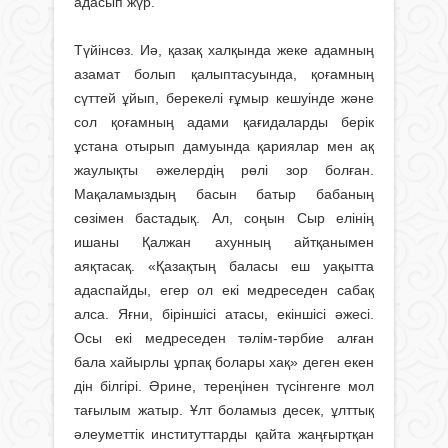
адасып жүр.
Түйінсөз. Иә, қазақ халқында жеке адамның
азамат болып қалыптасуында, қоғамның
сүттей ұйып, берекелі ғұмыр кешуінде және
сол қоғамның адами қағидаларды берік
ұстана отырып дамуында қариялар мен ақ
жаулықты әжелердің рөлі зор болған.
Мақаламыздың басын батыр бабаның
сөзімен бастадық. Ал, соңын Сыр елінің
ишаны Қалжан ахунның айтқанымен
аяқтасақ. «Қазақтың баласы еш уақытта
адаспайды, егер ол екі медреседен сабақ
алса. Яғни, біріншісі атасы, екіншісі әжесі.
Осы екі медреседен тәлім-тәрбие алған
бала хайырлы ұрпақ болары хақ» деген екен
дін білгірі. Әрине, тереңінен түсінгенге мол
тағылым жатыр. Ұлт боламыз десек, ұлттық
әлеуметтік институттарды қайта жаңғыртқан