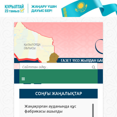
СОҢҒЫ ЖАҢАЛЫҚТАР
Жаңақорған ауданында құс
фабрикасы ашылды