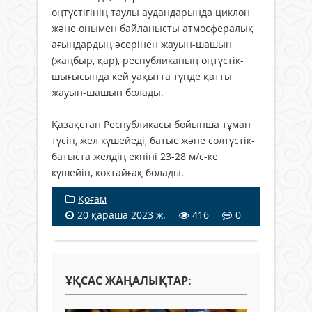
оңтүстігінің таулы аудандарында циклон
және онымен байланысты атмосфералық
ағындардың әсерінен жауын-шашын
(жаңбыр, қар), республиканың оңтүстік-
шығысында кей уақытта түнде қатты
жауын-шашын болады.
Қазақстан Республикасы бойынша тұман
түсіп, жел күшейеді, батыс және солтүстік-
батыста желдің екпіні 23-28 м/с-ке
күшейіп, көктайғақ болады.
Қоғам
20 қараша 2023 ж.
416
0
ҰҚСАС ЖАҢАЛЫҚТАР: