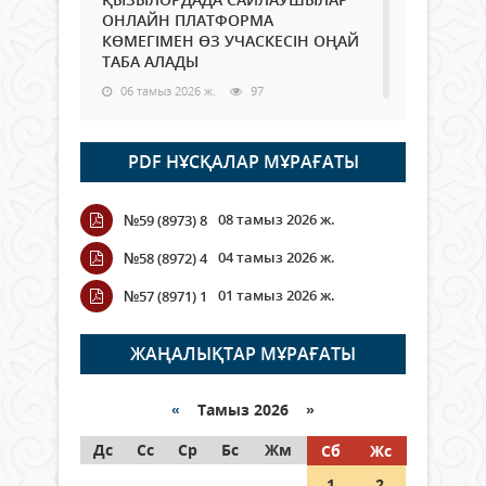
ОНЛАЙН ПЛАТФОРМА
КӨМЕГІМЕН ӨЗ УЧАСКЕСІН ОҢАЙ
ТАБА АЛАДЫ
06 тамыз 2026 ж.
97
Open Air: Қызылорда облысы
PDF НҰСҚАЛАР МҰРАҒАТЫ
полиция департаменті 20
мыңнан астам көрерменнің
қауіпсіздігін қамтамасыз етті
08 тамыз 2026 ж.
№59 (8973) 8
06 тамыз 2026 ж.
116
04 тамыз 2026 ж.
№58 (8972) 4
Wi-Fi ҚАБЫРҒА АРҚЫЛЫ ҚАЛАЙ
01 тамыз 2026 ж.
№57 (8971) 1
ӨТЕДІ?
06 тамыз 2026 ж.
276
ЖАҢАЛЫҚТАР МҰРАҒАТЫ
Как могут проголосовать
граждане Казахстана,
«
Тамыз 2026 »
находящиеся за рубежом?
Дс
Сс
Ср
Бс
Жм
Сб
Жс
05 тамыз 2026 ж.
157
1
2