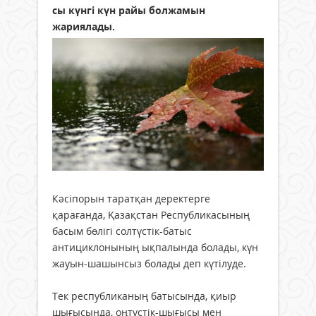
сы күнгі күн райы болжамын
жариялады.
Кәсіпорын таратқан деректерге
қарағанда, Қазақстан Республикасының
басым бөлігі солтүстік-батыс
антициклонының ықпалында болады, күн
жауын-шашынсыз болады деп күтілуде.
Тек республиканың батысында, қиыр
шығысында, оңтүстік-шығысы мен