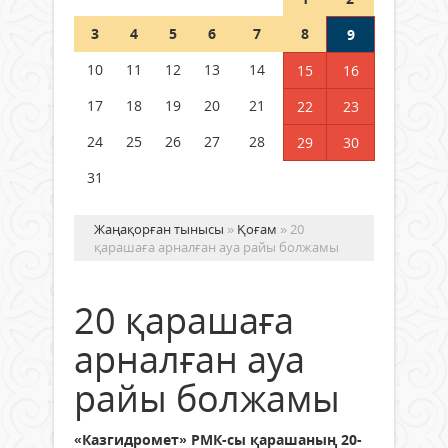
Шетелде жүрген Қазақстан
3
4
5
6
7
8
9
азаматтары қалай дауыс бере
алады?
10
11
12
13
14
15
16
05 тамыз 2026 ж.
168
17
18
19
20
21
22
23
24
25
26
27
28
29
30
31
Жаңақорған тынысы
»
Қоғам
» 20
қарашаға арналған ауа райы болжамы
20 қарашаға
арналған ауа
райы болжамы
«Казгидромет» РМК-сы қарашаның 20-