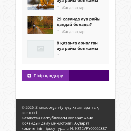
ауа райы болжамы
Жаңалықтар
29 қазанда ауа райы
қандай болады?
Жаңалықтар
8 қазанға арналған
ауа райы болжамы
---
Пікір қалдыру
© 2026. Zhanaqorgan-tynysy.kz ақпараттық
агенттігі.
Қазақстан Республикасы Ақпарат және
Қоғамдық даму министрлігі, Ақпарат
комитетінің тіркеу туралы № KZ12VPY00052387