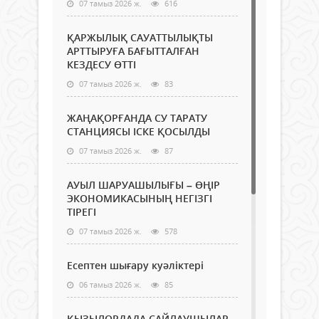
07 тамыз 2026 ж.
616
ҚАРЖЫЛЫҚ САУАТТЫЛЫҚТЫ
АРТТЫРУҒА БАҒЫТТАЛҒАН
КЕЗДЕСУ ӨТТІ
07 тамыз 2026 ж.
83
ЖАҢАҚОРҒАНДА СУ ТАРАТУ
СТАНЦИЯСЫ ІСКЕ ҚОСЫЛДЫ
07 тамыз 2026 ж.
87
АУЫЛ ШАРУАШЫЛЫҒЫ – ӨҢІР
ЭКОНОМИКАСЫНЫҢ НЕГІЗГІ
ТІРЕГІ
07 тамыз 2026 ж.
578
Есептен шығару куәліктері
06 тамыз 2026 ж.
85
ҚЫЗЫЛОРДАДА САЙЛАУШЫЛАР