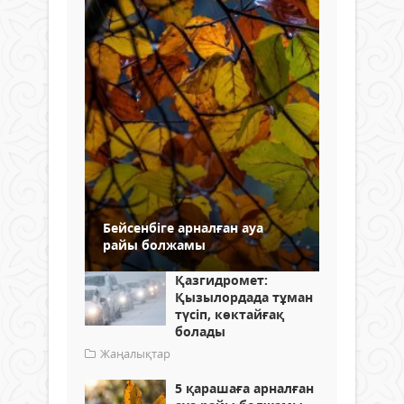
Бейсенбіге арналған ауа
райы болжамы
Қазгидромет:
Қызылордада тұман
түсіп, көктайғақ
болады
Жаңалықтар
5 қарашаға арналған