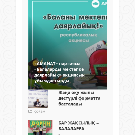
«AMANAT» партиясы
«Балаларды мектепке
даярлайық» акциясын
ұйымдастырды
Жаңа оқу жылы
дәстүрлі форматта
басталады
Қоғам
БАР ЖАҚСЫЛЫҚ –
БАЛАЛАРҒА