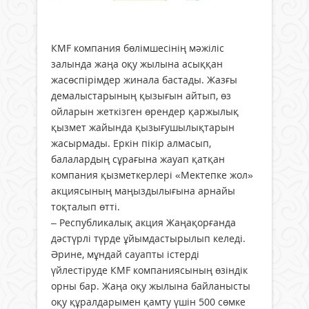
КМF компания бөлімшесінің мәжіліс
залында жаңа оқу жылына асыққан
жасөспірімдер жинала бастады. Жазғы
демалыстарының қызығын айтып, өз
ойларын жеткізген өрендер қаржылық
қызмет жайында қызығушылықтарын
жасырмады. Еркін пікір алмасып,
балалардың сұрағына жауап қатқан
компания қызметкерлері «Мектепке жол»
акциясының маңыздылығына арнайы
тоқталып өтті.
– Республикалық акция Жаңақорғанда
дәстүрлі түрде ұйымдастырылып келеді.
Әрине, мұндай сауапты істерді
үйлестіруде КМF компаниясының өзіндік
орны бар. Жаңа оқу жылына байланысты
оқу құралдарымен қамту үшін 500 сөмке