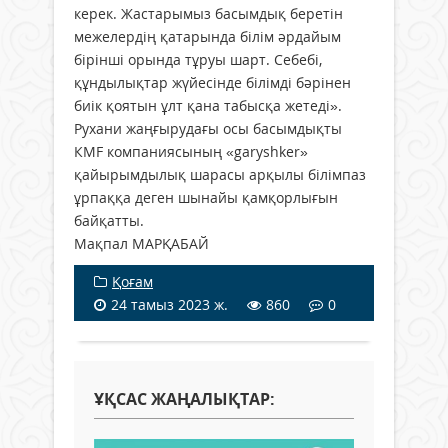
керек. Жастарымыз басымдық беретін
межелердің қатарында білім әрдайым
бірінші орында тұруы шарт. Себебі,
құндылықтар жүйесінде білімді бәрінен
биік қоятын ұлт қана табысқа жетеді».
Рухани жаңғырудағы осы басымдықты
КМF компаниясының «garyshker»
қайырымдылық шарасы арқылы білімпаз
ұрпаққа деген шынайы қамқорлығын
байқатты.
Мақпал МАРҚАБАЙ
Қоғам
24 тамыз 2023 ж.
860
0
ҰҚСАС ЖАҢАЛЫҚТАР: