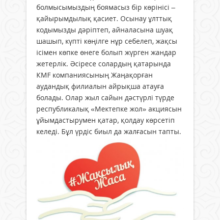
болмысымыздың боямасыз бір көрінісі –
қайырымдылық қасиет. Осынау ұлттық
кодымызды дәріптеп, айналасына шуақ
шашып, күпті көңілге нұр себелеп, жақсы
ісімен көпке өнеге болып жүрген жандар
жетерлік. Әсіресе солардың қатарында
КМF компаниясының Жаңақорған
аудандық филиалын айрықша атауға
болады. Олар жыл сайын дәстүрлі түрде
республикалық «Мектепке жол» акциясын
ұйымдастырумен қатар, қолдау көрсетіп
келеді. Бұл үрдіс биыл да жалғасын тапты.