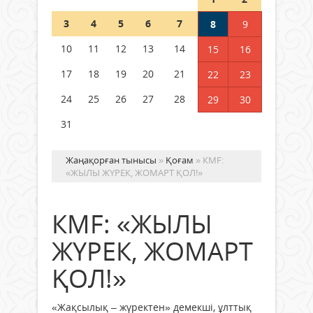
Шетелде жүрген Қазақстан
3
4
5
6
7
8
9
азаматтары қалай дауыс бере
алады?
10
11
12
13
14
15
16
05 тамыз 2026 ж.
148
17
18
19
20
21
22
23
24
25
26
27
28
29
30
31
Жаңақорған тынысы
»
Қоғам
» КМF:
«ЖЫЛЫ ЖҮРЕК, ЖОМАРТ ҚОЛ!»
КМF: «ЖЫЛЫ
ЖҮРЕК, ЖОМАРТ
ҚОЛ!»
«Жақсылық – жүректен» демекші, ұлттық