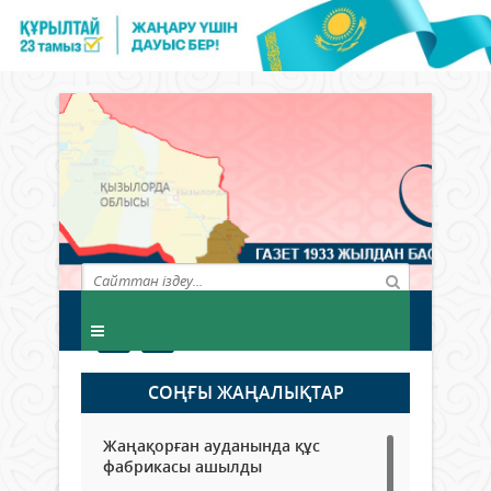
СОҢҒЫ ЖАҢАЛЫҚТАР
Жаңақорған ауданында құс
фабрикасы ашылды