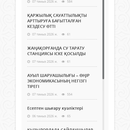
07 тамыз 2026 ж.
584
ҚАРЖЫЛЫҚ САУАТТЫЛЫҚТЫ
АРТТЫРУҒА БАҒЫТТАЛҒАН
КЕЗДЕСУ ӨТТІ
07 тамыз 2026 ж.
61
ЖАҢАҚОРҒАНДА СУ ТАРАТУ
СТАНЦИЯСЫ ІСКЕ ҚОСЫЛДЫ
07 тамыз 2026 ж.
61
АУЫЛ ШАРУАШЫЛЫҒЫ – ӨҢІР
ЭКОНОМИКАСЫНЫҢ НЕГІЗГІ
ТІРЕГІ
07 тамыз 2026 ж.
554
Есептен шығару куәліктері
06 тамыз 2026 ж.
65
ҚЫЗЫЛОРДАДА САЙЛАУШЫЛАР