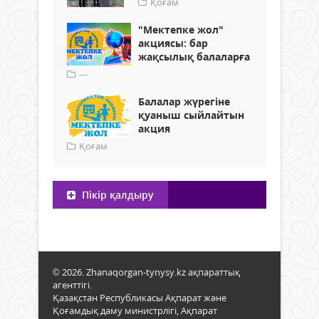
Қоғам
"Мектепке жол"
акциясы: бар
жақсылық балаларға
---
Балалар жүрегіне
қуаныш сыйлайтын
акция
Қоғам
Пікір қалдыру
© 2026. Zhanaqorgan-tynysy.kz ақпараттық
агенттігі.
Қазақстан Республикасы Ақпарат және
Қоғамдық даму министрлігі, Ақпарат