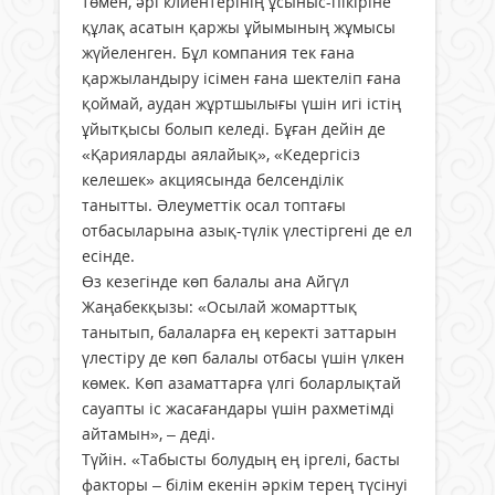
төмен, әрі клиентерінің ұсыныс-пікіріне
құлақ асатын қаржы ұйымының жұмысы
жүйеленген. Бұл компания тек ғана
қаржыландыру ісімен ғана шектеліп ғана
қоймай, аудан жұртшылығы үшін игі істің
ұйытқысы болып келеді. Бұған дейін де
«Қарияларды аялайық», «Кедергісіз
келешек» акциясында белсенділік
танытты. Әлеуметтік осал топтағы
отбасыларына азық-түлік үлестіргені де ел
есінде.
Өз кезегінде көп балалы ана Айгүл
Жаңабекқызы: «Осылай жомарттық
танытып, балаларға ең керекті заттарын
үлестіру де көп балалы отбасы үшін үлкен
көмек. Көп азаматтарға үлгі боларлықтай
сауапты іс жасағандары үшін рахметімді
айтамын», – деді.
Түйін. «Табысты болудың ең іргелі, басты
факторы – білім екенін әркім терең түсінуі