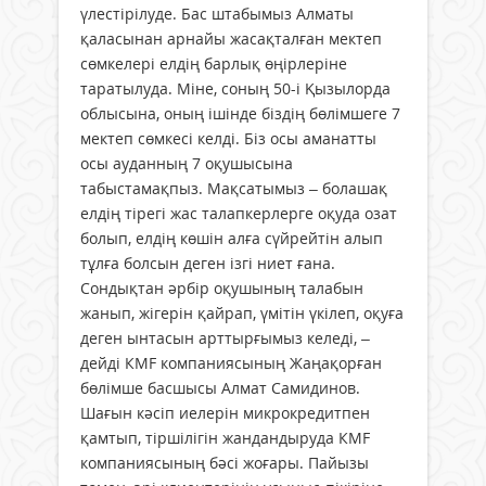
үлестірілуде. Бас штабымыз Алматы
қаласынан арнайы жасақталған мектеп
сөмкелері елдің барлық өңірлеріне
таратылуда. Міне, соның 50-і Қызылорда
облысына, оның ішінде біздің бөлімшеге 7
мектеп сөмкесі келді. Біз осы аманатты
осы ауданның 7 оқушысына
табыстамақпыз. Мақсатымыз – болашақ
елдің тірегі жас талапкерлерге оқуда озат
болып, елдің көшін алға сүйрейтін алып
тұлға болсын деген ізгі ниет ғана.
Сондықтан әрбір оқушының талабын
жанып, жігерін қайрап, үмітін үкілеп, оқуға
деген ынтасын арттырғымыз келеді, –
дейді КМF компаниясының Жаңақорған
бөлімше басшысы Алмат Самидинов.
Шағын кәсіп иелерін микрокредитпен
қамтып, тіршілігін жандандыруда КМF
компаниясының бәсі жоғары. Пайызы