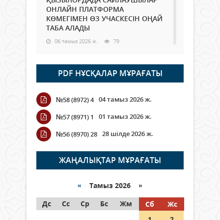
ОНЛАЙН ПЛАТФОРМА
КӨМЕГІМЕН ӨЗ УЧАСКЕСІН ОҢАЙ
ТАБА АЛАДЫ
06 тамыз 2026 ж.
79
Open Air: Қызылорда облысы
PDF НҰСҚАЛАР МҰРАҒАТЫ
полиция департаменті 20
мыңнан астам көрерменнің
қауіпсіздігін қамтамасыз етті
04 тамыз 2026 ж.
№58 (8972) 4
06 тамыз 2026 ж.
85
01 тамыз 2026 ж.
№57 (8971) 1
Wi-Fi ҚАБЫРҒА АРҚЫЛЫ ҚАЛАЙ
28 шілде 2026 ж.
№56 (8970) 28
ӨТЕДІ?
06 тамыз 2026 ж.
256
ЖАҢАЛЫҚТАР МҰРАҒАТЫ
Как могут проголосовать
граждане Казахстана,
«
Тамыз 2026 »
находящиеся за рубежом?
Дс
Сс
Ср
Бс
Жм
Сб
Жс
05 тамыз 2026 ж.
137
1
2