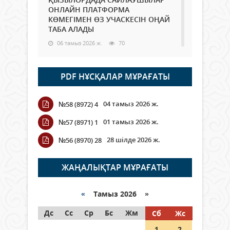
ОНЛАЙН ПЛАТФОРМА
КӨМЕГІМЕН ӨЗ УЧАСКЕСІН ОҢАЙ
ТАБА АЛАДЫ
06 тамыз 2026 ж.
70
Open Air: Қызылорда облысы
PDF НҰСҚАЛАР МҰРАҒАТЫ
полиция департаменті 20
мыңнан астам көрерменнің
қауіпсіздігін қамтамасыз етті
04 тамыз 2026 ж.
№58 (8972) 4
06 тамыз 2026 ж.
81
01 тамыз 2026 ж.
№57 (8971) 1
Wi-Fi ҚАБЫРҒА АРҚЫЛЫ ҚАЛАЙ
28 шілде 2026 ж.
№56 (8970) 28
ӨТЕДІ?
06 тамыз 2026 ж.
252
ЖАҢАЛЫҚТАР МҰРАҒАТЫ
Как могут проголосовать
граждане Казахстана,
«
Тамыз 2026 »
находящиеся за рубежом?
Дс
Сс
Ср
Бс
Жм
Сб
Жс
05 тамыз 2026 ж.
125
1
2