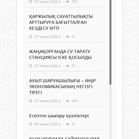
07 тамыз 2026 ж.
573
ҚАРЖЫЛЫҚ САУАТТЫЛЫҚТЫ
АРТТЫРУҒА БАҒЫТТАЛҒАН
КЕЗДЕСУ ӨТТІ
07 тамыз 2026 ж.
51
ЖАҢАҚОРҒАНДА СУ ТАРАТУ
СТАНЦИЯСЫ ІСКЕ ҚОСЫЛДЫ
07 тамыз 2026 ж.
51
АУЫЛ ШАРУАШЫЛЫҒЫ – ӨҢІР
ЭКОНОМИКАСЫНЫҢ НЕГІЗГІ
ТІРЕГІ
07 тамыз 2026 ж.
544
Есептен шығару куәліктері
06 тамыз 2026 ж.
57
ҚЫЗЫЛОРДАДА САЙЛАУШЫЛАР