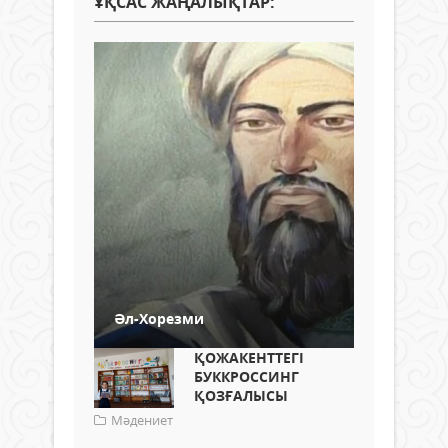
ҰҚСАС ЖАҢАЛЫҚТАР:
Әл-Хорезми
ҚОЖАКЕНТТЕГІ
БУККРОССИНГ
ҚОЗҒАЛЫСЫ
Мәдениет