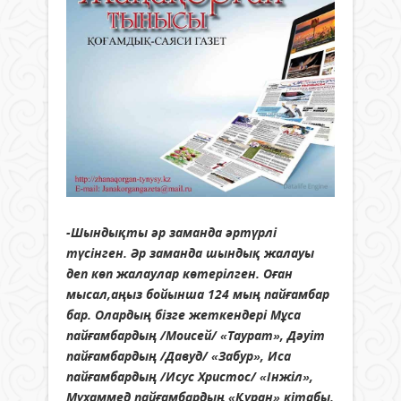
-Шындықты әр заманда әртүрлі
түсінген. Әр заманда шындық жалауы
деп көп жалаулар көтерілген. Оған
мысал,аңыз бойынша 124 мың пайғамбар
бар. Олардың бізге жеткендері Мұса
пайғамбардың /Моисей/ «Таурат», Дәуіт
пайғамбардың /Давуд/ «Забур», Иса
пайғамбардың /Исус Христос/ «Інжіл»,
Мұхаммед пайғамбардың «Құран» кітабы.