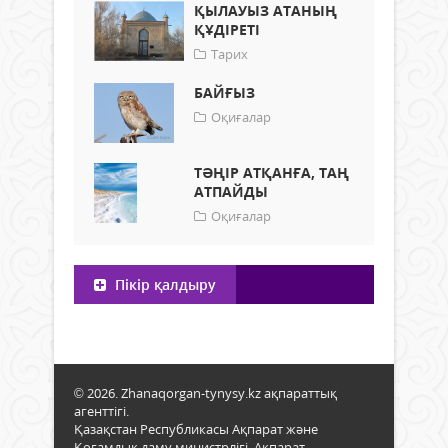
ҚЫЛАУЫЗ АТАНЫҢ
ҚҰДІРЕТІ
Тарих
БАЙҒЫЗ
Оқиғалар
ТӘҢІР АТҚАНҒА, ТАҢ
АТПАЙДЫ
Оқиғалар
Пікір қалдыру
© 2026. Zhanaqorgan-tynysy.kz ақпараттық
агенттігі.
Қазақстан Республикасы Ақпарат және
Қоғамдық даму министрлігі, Ақпарат