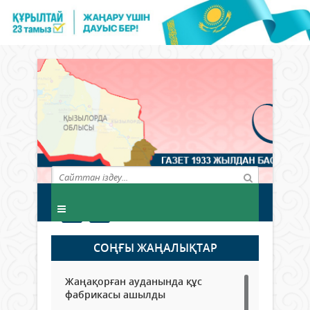
СОҢҒЫ ЖАҢАЛЫҚТАР
Жаңақорған ауданында құс
фабрикасы ашылды