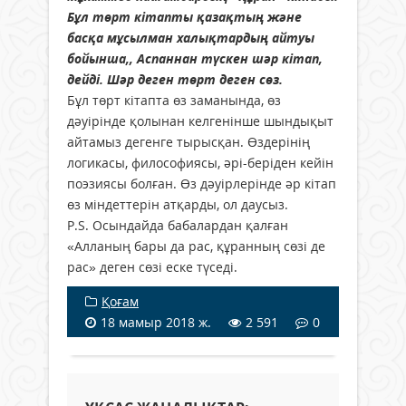
Бұл төрт кітапты қазақтың және
басқа мұсылман халықтардың айтуы
бойынша,, Аспаннан түскен шәр кітап,
дейді. Шәр деген төрт деген сөз.
Бұл төрт кітапта өз заманында, өз
дәуірінде қолынан келгенінше шындықыт
айтамыз дегенге тырысқан. Өздерінің
логикасы, философиясы, әрі-беріден кейін
поэзиясы болған. Өз дәуірлерінде әр кітап
өз міндеттерін атқарды, ол даусыз.
P.S. Осындайда бабалардан қалған
«Алланың бары да рас, құранның сөзі де
рас» деген сөзі еске түседі.
Қоғам
18 мамыр 2018 ж.
2 591
0