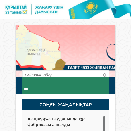
СОҢҒЫ ЖАҢАЛЫҚТАР
Жаңақорған ауданында құс
фабрикасы ашылды