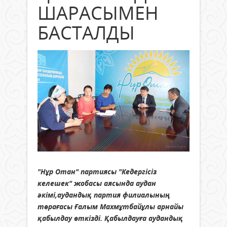
ШАРАСЫМЕН
БАСТАЛДЫ
"Нұр Отан" партиясы "Кедергісіз
келешек" жобасы аясында аудан
әкімі,аудандық партия филиалының
төрағасы Ғалым Махмұтбайұлы арнайы
қабылдау өткізді. Қабылдауға аудандық