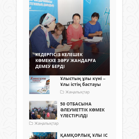
КЕДЕРГІСІЗ КЕЛЕШЕК
КӨМЕККЕ ЗӘРУ ЖАНДАРҒА
ДЕМЕУ БЕРДІ
Ұлыстың ұлы күні –
Ұлы істің бастауы
Жаңалықтар
50 ОТБАСЫНА
ӘЛЕУМЕТТІК КӨМЕК
ҮЛЕСТІРІЛДІ
Жаңалықтар
ҚАМҚОРЛЫҚ ҰЛЫ ІС