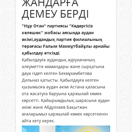
ЖАНДАРҒА
ДЕМЕУ БЕРДІ
"Нұр Отан" партиясы "Кедергісіз
келешек" жобасы аясында аудан
әкімі,аудандық партия филиалының
төрағасы Ғалым Махмұтбайұлы арнайы
қабылдау өткізді.
Қабылдауға аудандық аурухананың
әлеуметтік мамандары және сырқатына
дауа іздеп келген Бекмұхамбетова
Дильназ қатысты. Қабылдауға келген
қызымызға аудан әкімі Астана қаласына
ота жасатуға баруына қаржылай көмек
көрсетті. Қайырымдылық шарасына аудан
әкімі және Абдуллаев Бақытжан
ағаларымыз қаржылай көмек көрсеткенін
айта кету керек.