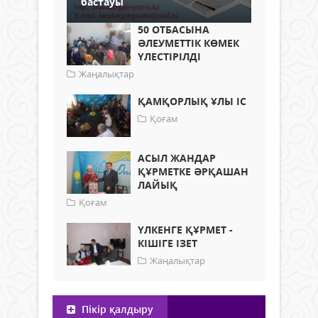
бастауы
50 ОТБАСЫНА
ӘЛЕУМЕТТІК КӨМЕК
ҮЛЕСТІРІЛДІ
Жаңалықтар
ҚАМҚОРЛЫҚ ҰЛЫ ІС
Қоғам
АСЫЛ ЖАНДАР
ҚҰРМЕТКЕ ӘРҚАШАН
ЛАЙЫҚ
Қоғам
ҮЛКЕНГЕ ҚҰРМЕТ -
КІШІГЕ ІЗЕТ
Жаңалықтар
Пікір қалдыру