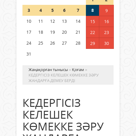
Шетелде жүрген Қазақстан
3
4
5
6
7
8
9
азаматтары қалай дауыс бере
алады?
10
11
12
13
14
15
16
05 тамыз 2026 ж.
157
17
18
19
20
21
22
23
24
25
26
27
28
29
30
31
Жаңақорған тынысы
»
Қоғам
»
КЕДЕРГІСІЗ КЕЛЕШЕК КӨМЕККЕ ЗӘРУ
ЖАНДАРҒА ДЕМЕУ БЕРДІ
КЕДЕРГІСІЗ
КЕЛЕШЕК
КӨМЕККЕ ЗӘРУ