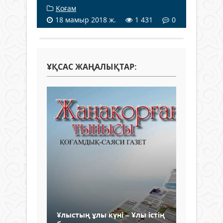
Қоғам
18 мамыр 2018 ж.
1 431
0
ҰҚСАС ЖАҢАЛЫҚТАР:
Ұлыстың ұлы күні – Ұлы істің