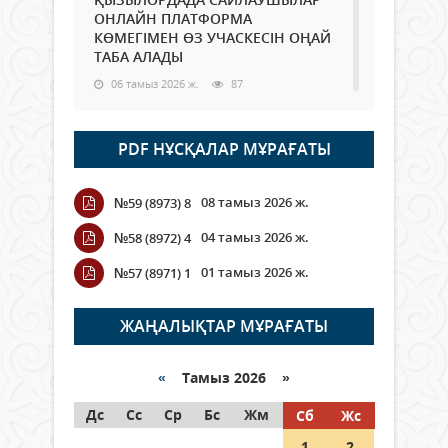
ОНЛАЙН ПЛАТФОРМА
КӨМЕГІМЕН ӨЗ УЧАСКЕСІН ОҢАЙ
ТАБА АЛАДЫ
06 тамыз 2026 ж.
87
Open Air: Қызылорда облысы
PDF НҰСҚАЛАР МҰРАҒАТЫ
полиция департаменті 20
мыңнан астам көрерменнің
қауіпсіздігін қамтамасыз етті
08 тамыз 2026 ж.
№59 (8973) 8
06 тамыз 2026 ж.
99
04 тамыз 2026 ж.
№58 (8972) 4
Wi-Fi ҚАБЫРҒА АРҚЫЛЫ ҚАЛАЙ
01 тамыз 2026 ж.
№57 (8971) 1
ӨТЕДІ?
06 тамыз 2026 ж.
265
ЖАҢАЛЫҚТАР МҰРАҒАТЫ
Как могут проголосовать
граждане Казахстана,
«
Тамыз 2026 »
находящиеся за рубежом?
Дс
Сс
Ср
Бс
Жм
Сб
Жс
05 тамыз 2026 ж.
146
1
2