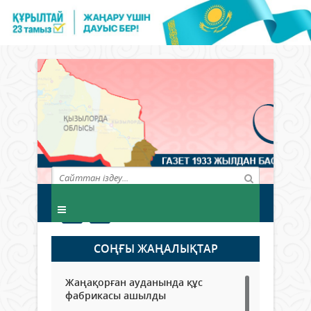
СОҢҒЫ ЖАҢАЛЫҚТАР
Жаңақорған ауданында құс
фабрикасы ашылды