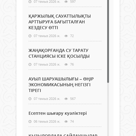
07 тамыз 2026 ж.
597
ҚАРЖЫЛЫҚ САУАТТЫЛЫҚТЫ
АРТТЫРУҒА БАҒЫТТАЛҒАН
КЕЗДЕСУ ӨТТІ
07 тамыз 2026 ж.
72
ЖАҢАҚОРҒАНДА СУ ТАРАТУ
СТАНЦИЯСЫ ІСКЕ ҚОСЫЛДЫ
07 тамыз 2026 ж.
76
АУЫЛ ШАРУАШЫЛЫҒЫ – ӨҢІР
ЭКОНОМИКАСЫНЫҢ НЕГІЗГІ
ТІРЕГІ
07 тамыз 2026 ж.
567
Есептен шығару куәліктері
06 тамыз 2026 ж.
74
ҚЫЗЫЛОРДАДА САЙЛАУШЫЛАР