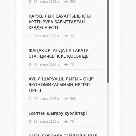
07 тамыз 2026 ж.
598
ҚАРЖЫЛЫҚ САУАТТЫЛЫҚТЫ
АРТТЫРУҒА БАҒЫТТАЛҒАН
КЕЗДЕСУ ӨТТІ
07 тамыз 2026 ж.
73
ЖАҢАҚОРҒАНДА СУ ТАРАТУ
СТАНЦИЯСЫ ІСКЕ ҚОСЫЛДЫ
07 тамыз 2026 ж.
78
АУЫЛ ШАРУАШЫЛЫҒЫ – ӨҢІР
ЭКОНОМИКАСЫНЫҢ НЕГІЗГІ
ТІРЕГІ
07 тамыз 2026 ж.
568
Есептен шығару куәліктері
06 тамыз 2026 ж.
75
ҚЫЗЫЛОРДАДА САЙЛАУШЫЛАР