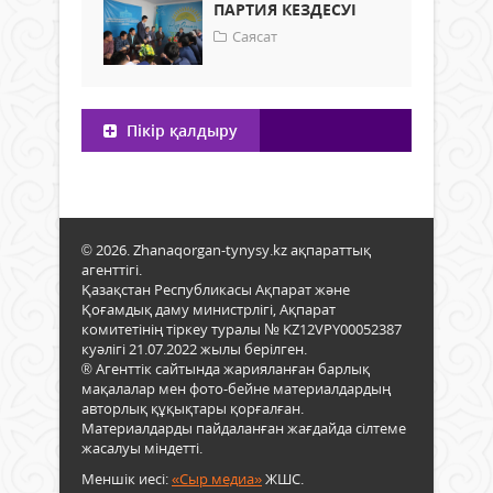
ПАРТИЯ КЕЗДЕСУІ
Саясат
Пікір қалдыру
© 2026. Zhanaqorgan-tynysy.kz ақпараттық
агенттігі.
Қазақстан Республикасы Ақпарат және
Қоғамдық даму министрлігі, Ақпарат
комитетінің тіркеу туралы № KZ12VPY00052387
куәлігі 21.07.2022 жылы берілген.
® Агенттік сайтында жарияланған барлық
мақалалар мен фото-бейне материалдардың
авторлық құқықтары қорғалған.
Материалдарды пайдаланған жағдайда сілтеме
жасалуы міндетті.
Меншік иесі:
«Сыр медиа»
ЖШС.