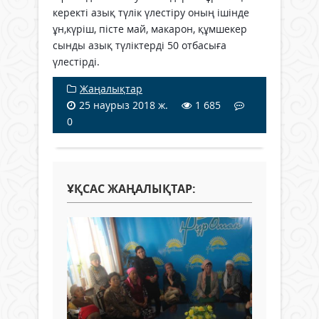
керекті азық түлік үлестіру оның ішінде
ұн,күріш, пісте май, макарон, құмшекер
сынды азық түліктерді 50 отбасыға
үлестірді.
Жаңалықтар
25 наурыз 2018 ж.
1 685
0
ҰҚСАС ЖАҢАЛЫҚТАР: