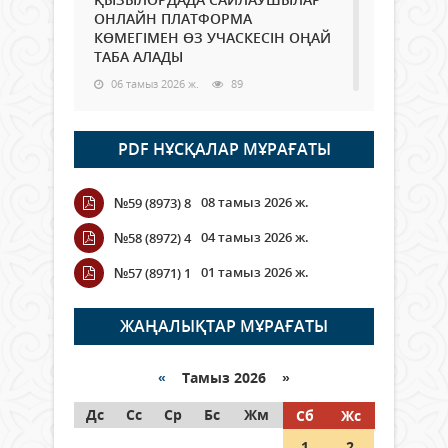
ОНЛАЙН ПЛАТФОРМА
КӨМЕГІМЕН ӨЗ УЧАСКЕСІН ОҢАЙ
ТАБА АЛАДЫ
06 тамыз 2026 ж.
89
Open Air: Қызылорда облысы
PDF НҰСҚАЛАР МҰРАҒАТЫ
полиция департаменті 20
мыңнан астам көрерменнің
қауіпсіздігін қамтамасыз етті
08 тамыз 2026 ж.
№59 (8973) 8
06 тамыз 2026 ж.
100
04 тамыз 2026 ж.
№58 (8972) 4
Wi-Fi ҚАБЫРҒА АРҚЫЛЫ ҚАЛАЙ
01 тамыз 2026 ж.
№57 (8971) 1
ӨТЕДІ?
06 тамыз 2026 ж.
266
ЖАҢАЛЫҚТАР МҰРАҒАТЫ
Как могут проголосовать
граждане Казахстана,
«
Тамыз 2026 »
находящиеся за рубежом?
Дс
Сс
Ср
Бс
Жм
Сб
Жс
05 тамыз 2026 ж.
147
1
2