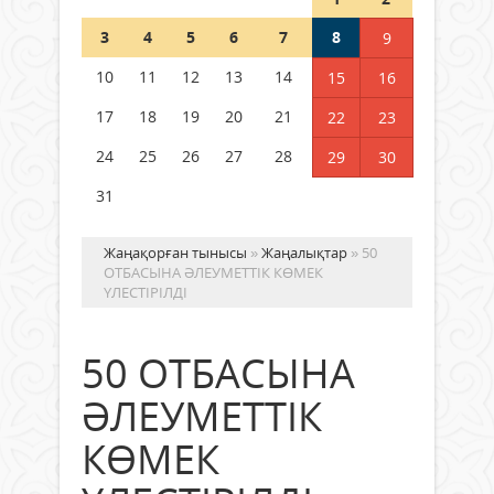
Шетелде жүрген Қазақстан
3
4
5
6
7
8
9
азаматтары қалай дауыс бере
алады?
10
11
12
13
14
15
16
05 тамыз 2026 ж.
158
17
18
19
20
21
22
23
24
25
26
27
28
29
30
31
Жаңақорған тынысы
»
Жаңалықтар
» 50
ОТБАСЫНА ӘЛЕУМЕТТІК КӨМЕК
ҮЛЕСТІРІЛДІ
50 ОТБАСЫНА
ӘЛЕУМЕТТІК
КӨМЕК