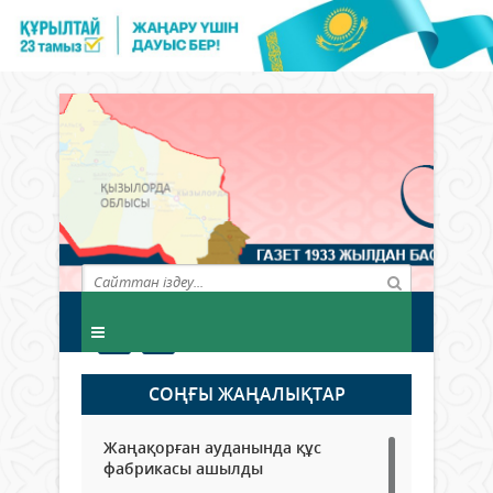
СОҢҒЫ ЖАҢАЛЫҚТАР
Жаңақорған ауданында құс
фабрикасы ашылды