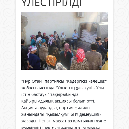
ҮЛЕСТІРІЛДІ
"Нұр Отан" партиясы "Кедергісіз келешек"
жобасы аясында "Ұлыстың ұлы күні - Ұлы
істің бастауы" тақырыбында
қайырымдылық акциясы болып өтті.
Акцияға аудандық партия филилы
жанындағы "Қызылқұм" БПҰ демеушілік
жасады. Негізгі мақсат аз қамтылған және
мүмкіндігі шектеулі жандарға тұрмысқа