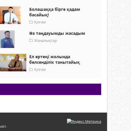
Болашаққа бірге қадам
басайық!
Қоғам
Өз таңдауымды жасадым
Жаңалықтар
Ел ертеңі жолында
белсенділік танытайық
Қоғам
лігі