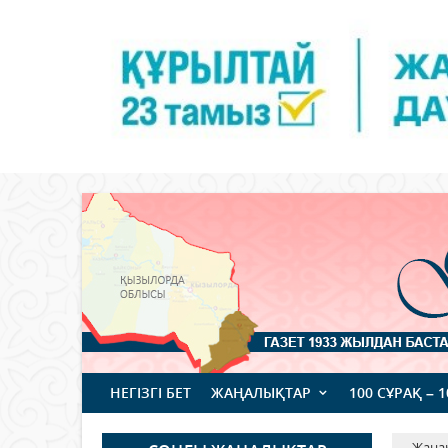
НЕГІЗГІ БЕТ
ЖАҢАЛЫҚТАР
100 СҰРАҚ – 
Жаңа