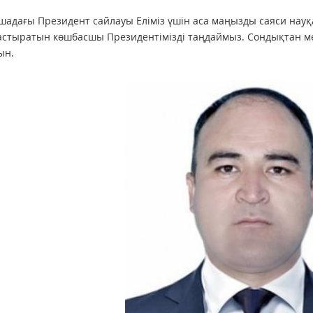
шадағы Президент сайлауы Еліміз үшін аса маңызды саяси нау
стыратын көшбасшы Президентімізді таңдаймыз. Сондықтан ме
ын.