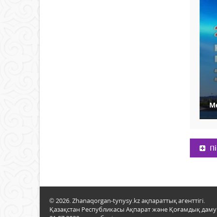
М
Пі
© 2026. Zhanaqorgan-tynysy.kz ақпараттық агенттігі.
Қазақстан Республикасы Ақпарат және Қоғамдық даму м