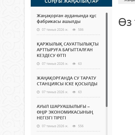
СОҢҒЫ ЖАҢАЛЫҚТАР
Жаңақорған ауданында құс
Өз
фабрикасы ашылды
07 тамыз 2026 ж.
586
ҚАРЖЫЛЫҚ САУАТТЫЛЫҚТЫ
АРТТЫРУҒА БАҒЫТТАЛҒАН
КЕЗДЕСУ ӨТТІ
07 тамыз 2026 ж.
63
ЖАҢАҚОРҒАНДА СУ ТАРАТУ
СТАНЦИЯСЫ ІСКЕ ҚОСЫЛДЫ
07 тамыз 2026 ж.
63
АУЫЛ ШАРУАШЫЛЫҒЫ –
ӨҢІР ЭКОНОМИКАСЫНЫҢ
НЕГІЗГІ ТІРЕГІ
07 тамыз 2026 ж.
556