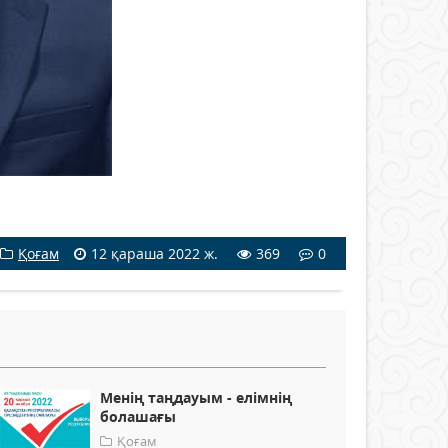
Қоғам
12 қараша 2022 ж.
369
0
Менің таңдауым - елімнің
болашағы
Қоғам