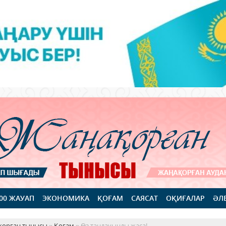
100 ЖАУАП
ЭКОНОМИКА
ҚОҒАМ
САЯСАТ
ОҚИҒАЛАР
ӘЛ
қорған тынысы
»
Қоғам
» Өз таңдауыңды жаса!