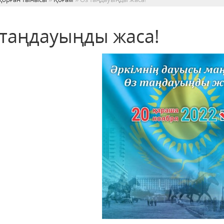
 таңдауыңды жаса!