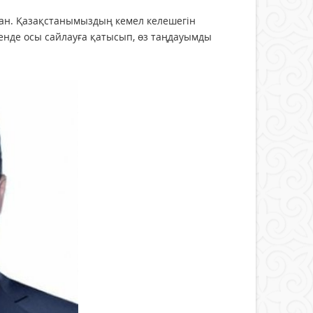
қан. Қазақстанымыздың кемел келешегін
нде осы сайлауға қатысып, өз таңдауымды