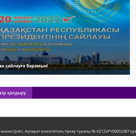
ен сайлауға барамын!
кір қалдыру
инистрлігі, Ақпарат комитетінің тіркеу туралы № KZ12VPY00052387 куә