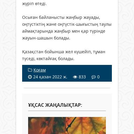
жүріп өтеді.
Осыған байланысты жаңбыр жауады,
оңтүстіктің және оңтүстік-шығыстың таулы
аймақтарында жаңбыр мен қар түрінде
жауын-шашын болады.
Қазақстан бойынша жел күшейіп, тұман
түседі, көктайғақ болады.
Қоғам
24 қазан 2022 ж.
833
0
ҰҚСАС ЖАҢАЛЫҚТАР: