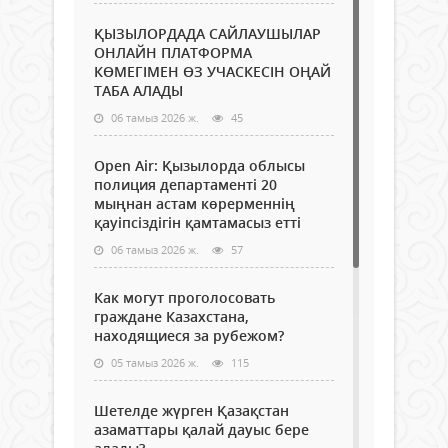
ҚЫЗЫЛОРДАДА САЙЛАУШЫЛАР
ОНЛАЙН ПЛАТФОРМА
КӨМЕГІМЕН ӨЗ УЧАСКЕСІН ОҢАЙ
ТАБА АЛАДЫ
06 тамыз 2026 ж.
45
Open Air: Қызылорда облысы
полиция департаменті 20
мыңнан астам көрерменнің
қауіпсіздігін қамтамасыз етті
06 тамыз 2026 ж.
57
Как могут проголосовать
граждане Казахстана,
находящиеся за рубежом?
05 тамыз 2026 ж.
115
Шетелде жүрген Қазақстан
азаматтары қалай дауыс бере