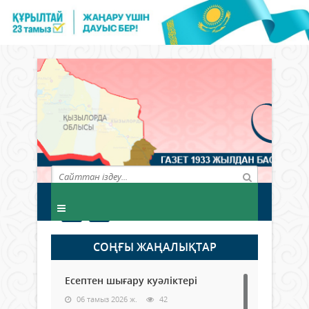
СОҢҒЫ ЖАҢАЛЫҚТАР
Есептен шығару куәліктері
06 тамыз 2026 ж.
42