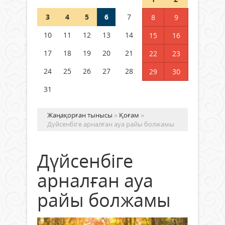
3
4
5
6
7
8
9
Германия аптап ыстыққа
байланысты суды үнемдей
10
11
12
13
14
15
16
бастады
17
18
19
20
21
22
23
04 тамыз 2026 ж.
93
24
25
26
27
28
29
30
31
Жаңақорған тынысы
»
Қоғам
»
Дүйсенбіге арналған ауа райы болжамы
Дүйсенбіге
арналған ауа
райы болжамы