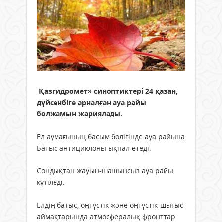
Қазгидромет» синоптиктері 24 қазан,
дүйсенбіге арналған ауа райы
болжамын жариялады.
Ел аумағының басым бөлігінде ауа райына
Батыс антициклоны ықпал етеді.
Сондықтан жауын-шашынсыз ауа райы
күтіледі.
Елдің батыс, оңтүстік және оңтүстік-шығыс
аймақтарында атмосфералық фронттар