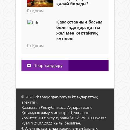
қалай болады?
Қоғам
Қазақстанның басым
бөлігінде қар, қатты
жел мен көктайғақ
күтіледі
Қоғам
Пікір қалдыру
© 2026. Zhanaqorgan-tynysy.kz ақпараттық
агенттігі.
Қазақстан Республикасы Ақпарат және
Қоғамдық даму министрлігі, Ақпарат
комитетінің тіркеу туралы № KZ12VPY00052387
куәлігі 21.07.2022 жылы берілген.
® Агенттік сайтында жарияланған барлық