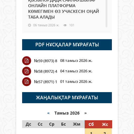
ОНЛАЙН ПЛАТФОРМА
КӨМЕГІМЕН ӨЗ УЧАСКЕСІН ОҢАЙ
ТАБА АЛАДЫ
06 тамыз 2026 ж.
101
Open Air: Қызылорда облысы
PDF НҰСҚАЛАР МҰРАҒАТЫ
полиция департаменті 20
мыңнан астам көрерменнің
қауіпсіздігін қамтамасыз етті
08 тамыз 2026 ж.
№59 (8973) 8
06 тамыз 2026 ж.
122
04 тамыз 2026 ж.
№58 (8972) 4
Wi-Fi ҚАБЫРҒА АРҚЫЛЫ ҚАЛАЙ
01 тамыз 2026 ж.
№57 (8971) 1
ӨТЕДІ?
06 тамыз 2026 ж.
278
ЖАҢАЛЫҚТАР МҰРАҒАТЫ
Как могут проголосовать
граждане Казахстана,
«
Тамыз 2026 »
находящиеся за рубежом?
Дс
Сс
Ср
Бс
Жм
Сб
Жс
05 тамыз 2026 ж.
160
1
2