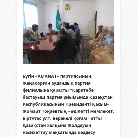
Бүгін «AMANAT» партиясының
Жаңақорған аудандық партия
филиалына қарасты "Қаратөбе"
бастауыш партия ұйымында Қазақстан
Республикасының Президенті Қасым-
Жомарт Тоқаевтың «Әділетті мемлекет.
Біртұтас ұлт. Берекелі қоғам» атты
Қазақстан халқына Жолдауын
насихаттау мақсатында кездесу