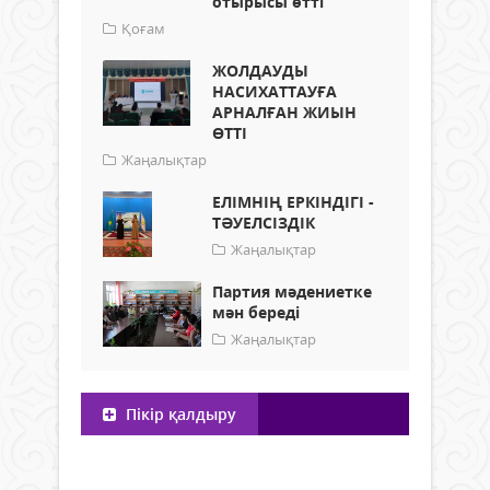
отырысы өтті
Қоғам
ЖОЛДАУДЫ
НАСИХАТТАУҒА
АРНАЛҒАН ЖИЫН
ӨТТІ
Жаңалықтар
ЕЛІМНІҢ ЕРКІНДІГІ -
ТӘУЕЛСІЗДІК
Жаңалықтар
Партия мәдениетке
мән береді
Жаңалықтар
Пікір қалдыру