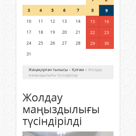
Шетелде жүрген Қазақстан
3
4
5
6
7
8
9
азаматтары қалай дауыс бере
алады?
10
11
12
13
14
15
16
05 тамыз 2026 ж.
171
17
18
19
20
21
22
23
24
25
26
27
28
29
30
31
Жаңақорған тынысы
»
Қоғам
» Жолдау
маңыздылығы түсіндірілді
Жолдау
маңыздылығы
түсіндірілді