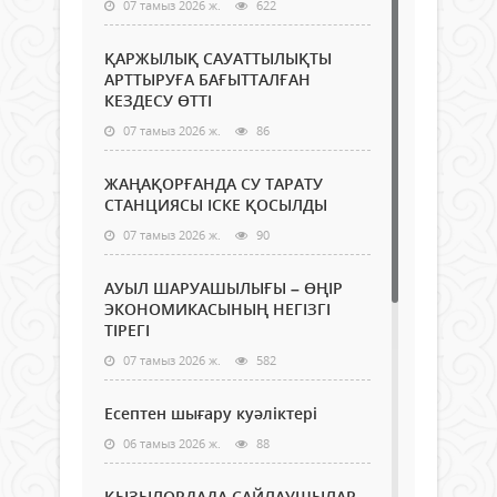
07 тамыз 2026 ж.
622
ҚАРЖЫЛЫҚ САУАТТЫЛЫҚТЫ
АРТТЫРУҒА БАҒЫТТАЛҒАН
КЕЗДЕСУ ӨТТІ
07 тамыз 2026 ж.
86
ЖАҢАҚОРҒАНДА СУ ТАРАТУ
СТАНЦИЯСЫ ІСКЕ ҚОСЫЛДЫ
07 тамыз 2026 ж.
90
АУЫЛ ШАРУАШЫЛЫҒЫ – ӨҢІР
ЭКОНОМИКАСЫНЫҢ НЕГІЗГІ
ТІРЕГІ
07 тамыз 2026 ж.
582
Есептен шығару куәліктері
06 тамыз 2026 ж.
88
ҚЫЗЫЛОРДАДА САЙЛАУШЫЛАР