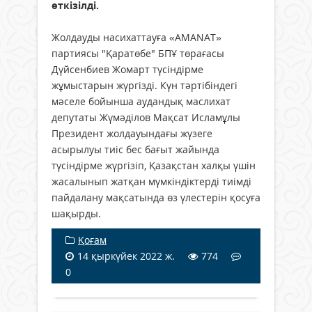
өткізілді.
Жолдауды насихаттауға «AMANAT»
партиясы "Қаратөбе" БПҰ төрағасы
Дүйсенбиев Жомарт түсіндірме
жұмыстарын жүргізді. Күн тәртібіндегі
мәселе бойынша аудандық маслихат
депутаты Жүмәділов Мақсат Исламұлы
Президент жолдауындағы жүзеге
асырылуы тиіс бес бағыт жайында
түсіндірме жүргізіп, Қазақстан халқы үшін
жасалынып жатқан мүмкіндіктерді тиімді
пайдалану мақсатында өз үлестерін қосуға
шақырды.
Қоғам
14 қыркүйек 2022 ж.
774
0