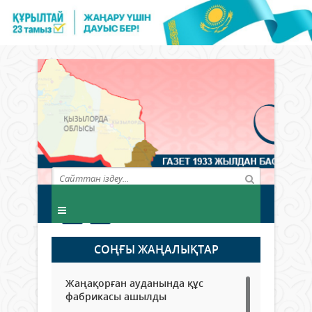
СОҢҒЫ ЖАҢАЛЫҚТАР
Жаңақорған ауданында құс
фабрикасы ашылды